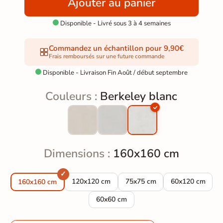
Ajouter au panier
Disponible - Livré sous 3 à 4 semaines

Commandez un échantillon pour 9,90€
Frais remboursés sur une future commande
Disponible - Livraison Fin Août / début septembre

Couleurs :
Berkeley blanc
Dimensions :
160x160 cm
Carrelage sol moderne Berkeley blanc 120x12
Carrelage sol moderne Berkel
Carrelage sol m
120x120 cm
75x75 cm
60x120 cm
160x160 cm
Carrelage sol moderne Berkeley blanc
60x60 cm