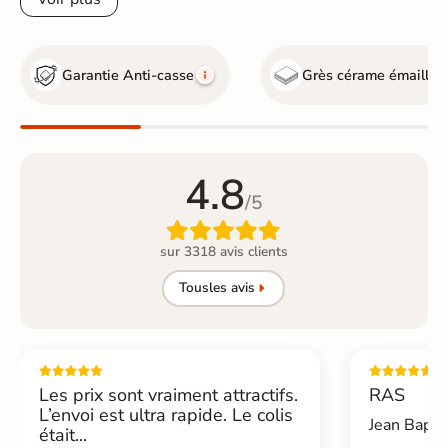
Garantie Anti-casse
Grès cérame émaillé
4.8
/5

sur 3318 avis clients
Tous
les avis
Les prix sont vraiment attractifs.
RAS
L’envoi est ultra rapide. Le colis
Jean Bapti
était...