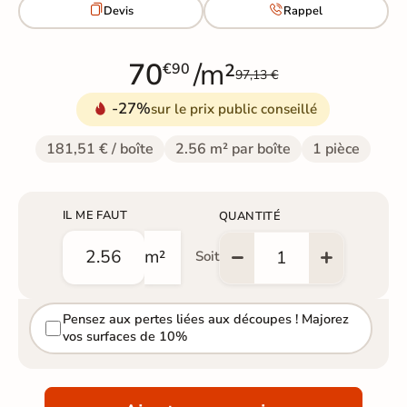


Devis
Rappel
70
/m²
€90
97,13 €
-27%
sur le prix public conseillé
181,51 € / boîte
2.56 m² par boîte
1 pièce
IL ME FAUT
QUANTITÉ
m²
Soit
Pensez aux pertes liées aux découpes ! Majorez
vos surfaces de 10%