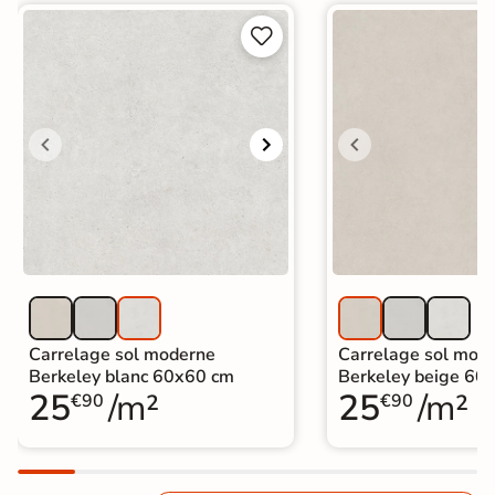


Carrelage sol moderne
Carrelage sol mod
Berkeley blanc 60x60 cm
Berkeley beige 60
25
/m²
25
/m²
€90
€90