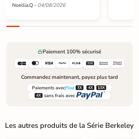
Noellia.Q -
04/08/2026
Paiement 100% sécurisé






Commandez maintenant, payez plus tard



Paiements
avec
Floa


sans frais avec
Les autres produits de la Série Berkeley