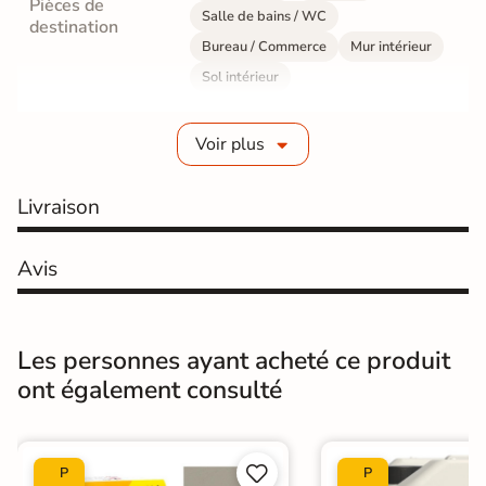
Pièces de
Salle de bains / WC
destination
Bureau / Commerce
Mur intérieur
Sol intérieur
Fabrication
Grès cérame émaillé
Voir plus
Epaisseur
8 mm
Livraison
Résistance à
GR5 - Ultra-résistant
l'usure
Avis
Masse colorée
Non
Bords
rectifié
Les personnes ayant acheté ce produit
ont également consulté
Finition
Mate
Surface
Lisse


P
P