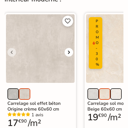
Origine
Espagne
Carrelage design
|


P
Carrelage grand format et XXL
|
R
Carrelage Blanc
|
Catégories
O
Carrelage sol cuisine
|
M
Carrelage salon moderne
|
O
Carrelage Chambre
|
Carrelage WC
-
3
0
%
Carrelage sol effet béton
Carrelage sol mode
Origine crème 60x60 cm
Beige 60x60 cm
19
/m²
1 avis
€90
17
/m²
€90