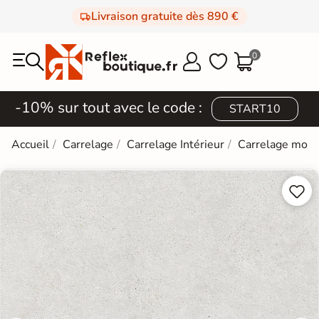
Livraison gratuite dès 890 €
0



-10% sur tout avec le code :
START10
Accueil
Carrelage
Carrelage Intérieur
Carrelage mod

