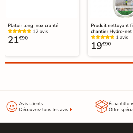
Platoir long inox cranté
Produit nettoyant f
12 avis
chantier Hydro-net
21
1 avis
€90
19
€90


Avis clients
Échantillon
Découvrez tous les avis
Offre spéci