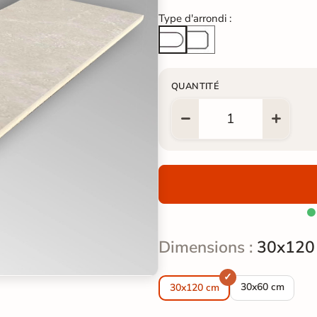
Type d'arrondi :
Arête cassée
Arrondi total
QUANTITÉ

Dimensions :
30x120
Margelle piscine
30x60 cm
30x120 cm