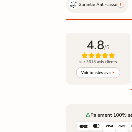
Garantie Anti-casse
4.8
/5

sur 3318 avis clients
Voir tous
les avis
Paiement 100% sé



