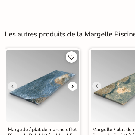
Terre
cuite &
tomette
Les autres produits de la Margelle Piscin
Parement
mural


intérieur
PAR FORME &
DIMENSION
Carrelage
hexagonal
Carrelage très
grand format
Margelle / plat de marche effet
Margelle / plat de 