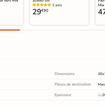
or vert Mix
30x60 cm
Pier
1 avis
Mix
29
4
€90
Dimensions
30x
Pièces de destination
Marg
Epaisseur
2