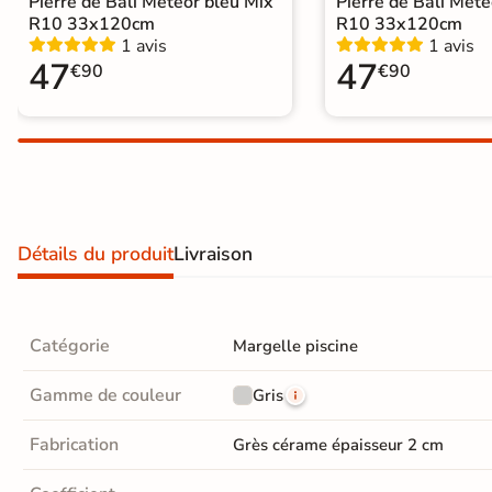
Pierre de Bali Météor bleu Mix
Pierre de Bali Mété
Carrelage extra fin
R10 33x120cm
R10 33x120cm
1 avis
1 avis
Voir tous les
47
47
€90
€90
formats
PAR FINITION
Carrelage poli /
semi-poli
Détails du produit
Livraison
Carrelage brillant
Échantillons gratuits
Catégorie
Margelle piscine
Gamme de couleur
Gris
Fabrication
Grès cérame épaisseur 2 cm
5j
LIVRAISON