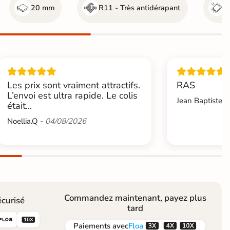
20 mm
R11 - Très antidérapant
G
Les prix sont vraiment attractifs.
RAS
L’envoi est ultra rapide. Le colis
Jean Baptiste.L
était...
Noellia.Q -
04/08/2026
Commandez maintenant, payez plus
curisé
tard





Paiements
avec
Floa