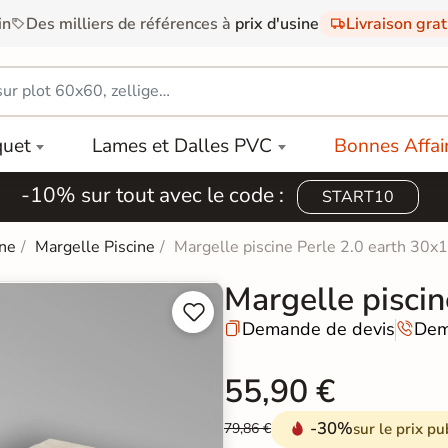
in
Des milliers de références à
prix d'usine
Livraison gra
quet
Lames et Dalles PVC
Bonnes Affai
-10% sur tout avec le code :
START10
ine
Margelle Piscine
Margelle piscine Perle 2.0 earth 30x
Margelle pisci


Demande de devis
Dem


55,90 €
-30%
sur le prix pu
79,86 €