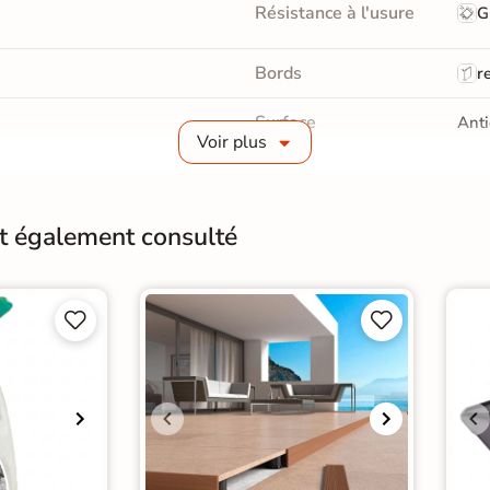
Résistance à l'usure
G
Bords
re
Surface
Anti
Voir plus
Conditionnement
Pièc
Pose
A c
nt également consulté
Origine
Esp



