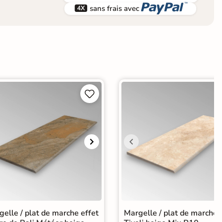


sans frais avec


elle / plat de marche effet
Margelle / plat de marche