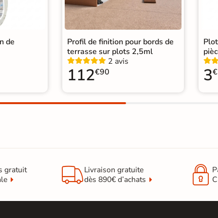
in de
Profil de finition pour bords de
Plo
terrasse sur plots 2,5ml
pièc
2 avis
112
3
€90
€


s gratuit
Livraison gratuite
P
ale
dès 890€ d’achats
C