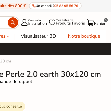
tuite dès 890 €
Un conseil ?
05 82 95 56 76
Mes listes de
Connexion
0




Produits Favoris
Inscription
Panier
res
Visualisateur 3D
Notre boutique
120 cm
ne Perle 2.0 earth 30x120 cm
ande de rappel
blic conseillé