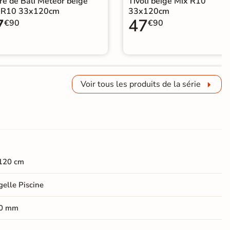
re de Bali Météor beige
Tivoli beige Mix R10
 R10 33x120cm
33x120cm
7
47
€90
€90
Voir tous les produits de la série
120 cm
elle Piscine
0 mm