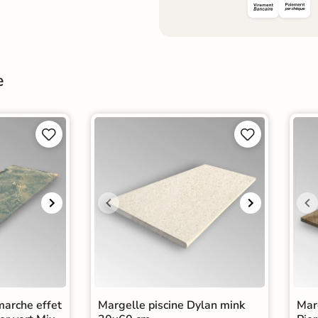
e




marche effet
Margelle piscine Dylan mink
Marg