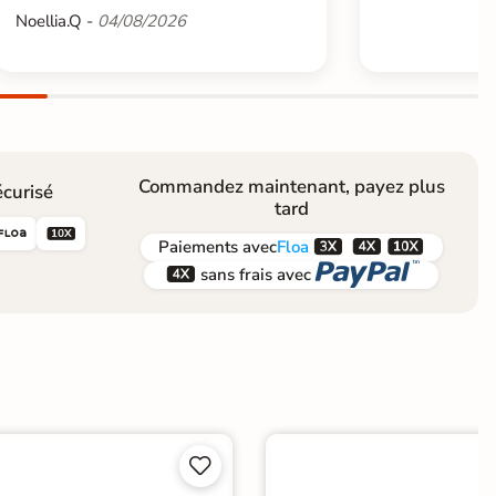
Noellia.Q -
04/08/2026
Commandez maintenant, payez plus
curisé
tard





Paiements
avec
Floa


sans frais avec

