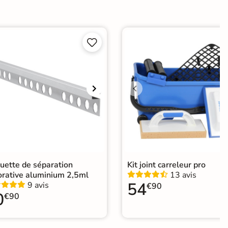
ui


Choix
ape
Ancien carrelage
agne
uette de séparation
Kit joint carreleur pro
orative aluminium 2,5ml
13 avis
54
9 avis
€90
0
€90