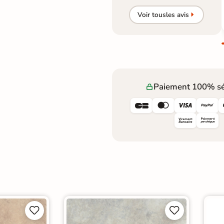
Voir tous
les avis
Paiement 100% sé







