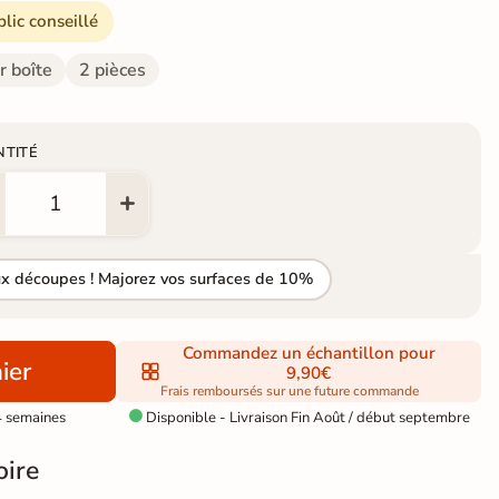
blic conseillé
r boîte
2 pièces
NTITÉ
ux découpes ! Majorez vos surfaces de 10%
Commandez un échantillon pour
ier
9,90€
Frais remboursés sur une future commande
4 semaines
Disponible - Livraison Fin Août / début septembre

oire