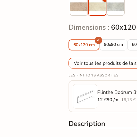
Dimensions :
60x120
Carrelage sol ef
Ca
90x90 cm
60
60x120 cm
Voir tous les produits de la s
LES FINITIONS ASSORTIES
Plinthe Bodrum 8*
12 €90 /ml
16,13 €
Description