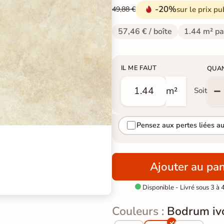
-20%
sur le prix pu
49,88 €
57,46 € / boîte
1.44 m² pa
IL ME FAUT
QUA
m²
Soit
Pensez aux pertes liées a
Ajouter au pan
Disponible - Livré sous 3 à 

Couleurs :
Bodrum iv