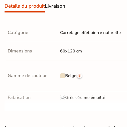
Détails du produit
Livraison
Livraison
OFFERTE
En France
Catégorie
métropolitaine
Carrelage effet pierre naturelle
à partir de
890€
d'achat
Dimensions
60x120 cm
En savoir
Gamme de couleur
Beige
plus
Fabrication
Grès cérame émaillé
Résistance à l'usure
Gr4 - Très résistant
Bords
rectifié