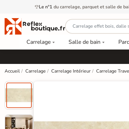
Le n°1
du carrelage, parquet et salle de ba
Carrelage
Mobilier
Parquet
Carrelage
Salle de bain
Par
Intérieur
et
Stratifié
squ'à
50%
Vasque
Carrelage
Parquet
PAR
Extérieur
Contrecollé
TYPE
Douche
relages
Accueil
Carrelage
Carrelage Intérieur
Carrelage Trave
Dalle
Lames
aïences
Terrasse
Baignoires
PAR
PVC
Sur Plot
et Balnéos
squ'à
COULEUR
40%
Carrelage
Dalles
WC
Salle de
Stratifié
PVC
Bain
Bois
Carrelage
quets
Lames
Colle &
Salle de
ols
clair
Finition
Bain
tifiés