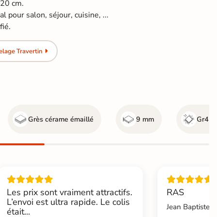
120 cm.
l pour salon, séjour, cuisine, ...
fié.
lage Travertin
Grès cérame émaillé
9 mm
Gr4 - 
Les prix sont vraiment attractifs.
RAS
L’envoi est ultra rapide. Le colis
Jean Baptiste.L
était...