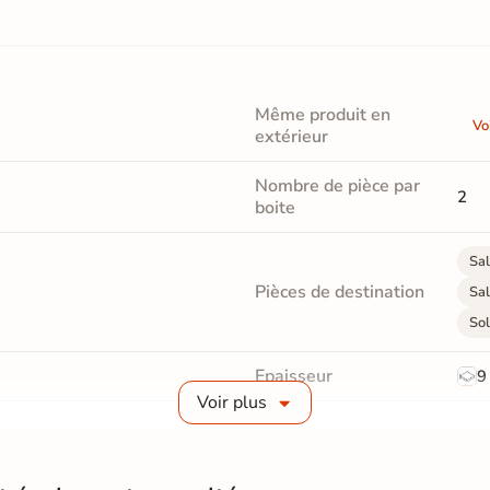
Même produit en
Vo
extérieur
Nombre de pièce par
2
boite
Sal
Pièces de destination
Sal
Sol
Epaisseur
9
Voir plus
Masse colorée
Non
Finition
M