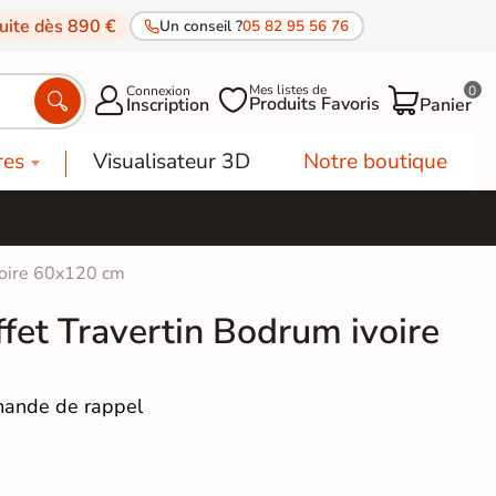
tuite dès 890 €
Un conseil ?
05 82 95 56 76
Mes listes de
Connexion
0




Produits Favoris
Inscription
Panier
res
Visualisateur 3D
Notre boutique
ivoire 60x120 cm
ffet Travertin Bodrum ivoire
ande de rappel