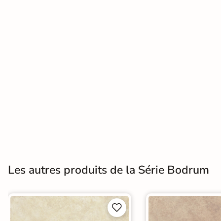
Terre
cuite &
tomette
Parement
mural
intérieur
PAR FORME &
DIMENSION
Carrelage
Les autres produits de la Série Bodrum
hexagonal
Carrelage très
grand format

