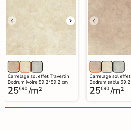
Carrelage extra fin
Voir tous les
formats
PAR FINITION
Carrelage poli /
semi-poli
Carrelage brillant
Carrelage sol effet Travertin
Carrelage sol effet
Bodrum ivoire 59,2*59,2 cm
Bodrum sable 59,2
25
/m²
25
/m²
Échantillons gratuits
€90
€90
BON PLAN