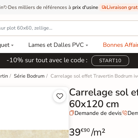
in
Des milliers de références à
prix d'usine
Livraison gra
quet
Lames et Dalles PVC
Bonnes Affai
-10% sur tout avec le code :
START10
rtin
Série Bodrum
Carrelage sol effet Travertin Bodrum 
Carrelage sol e


60x120 cm
Demande de devis
Dem


39
/m²
€90