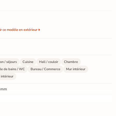
ir ce modèle en extérieur
on / séjours
Cuisine
Hall / couloir
Chambre
le de bains / WC
Bureau / Commerce
Mur intérieur
 intérieur
 mm
ate