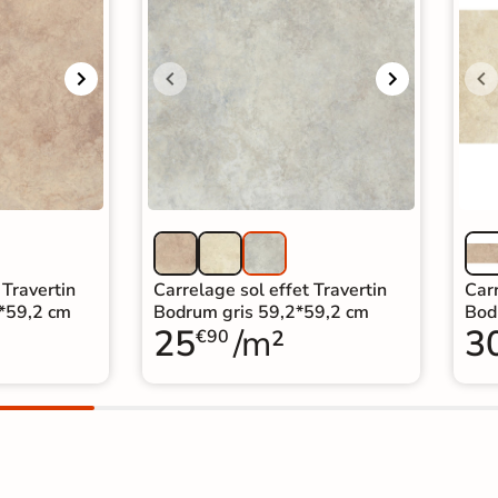
 Travertin
Carrelage sol effet Travertin
Carr
*59,2 cm
Bodrum gris 59,2*59,2 cm
Bod
25
/m²
3
€90