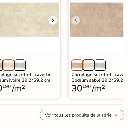
elage sol effet Travertin
Carrelage sol effet Travert
rum ivoire 29,2*59,2 cm
Bodrum sable 29,2*59,2 c
0
/m²
30
/m²
€90
€90
Voir tous les produits de la série