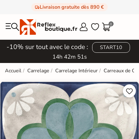
Livraison gratuite dès 890 €
0



-10% sur tout avec le code :
START10
14h 42m 50s
Accueil
Carrelage
Carrelage Intérieur
Carreaux de Ci

