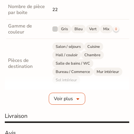
Nombre de pièce
22
par boite
Gamme de
Gris
Bleu
Vert
Mix
couleur
Salon / séjours
Cuisine
Hall / couloir
Chambre
Pièces de
Salle de bains / WC
destination
Bureau / Commerce
Mur intérieur
Sol intérieur
Fabrication
Grès cérame émaillé
Voir plus
Epaisseur
8 mm
Livraison
Résistance à
Gr4 - Très résistant
l'usure
Avis