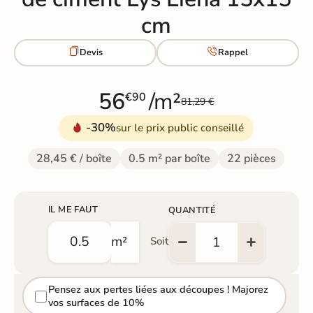
cm


Devis
Rappel
56
/m²
€90
81,29 €
-30%
sur le prix public conseillé
28,45 € / boîte
0.5 m² par boîte
22 pièces
IL ME FAUT
QUANTITÉ
m²
Soit
Pensez aux pertes liées aux découpes ! Majorez
vos surfaces de 10%