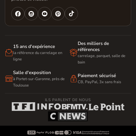




Des milliers de
15 ans d'expérience
références


la référence du carrelage en
carrelage, parquet, salle de
ligne
bain
Salle d'exposition
Paiement sécurisé


à Portet-sur-Garonne, près de
CB, PayPal, 3x sans frais
Toulouse
ILS PARLENT DE NOUS








