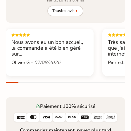
sur 3320 avis clients
Tous
les avis
Nous avons eu un bon accueil,
Très sati
la commande à été bien géré
que j'ai 
sur...
internet....
Olivier.G -
07/08/2026
Pierre.L -
Paiement 100% sécurisé






Commandez maintenant, payez plus tard