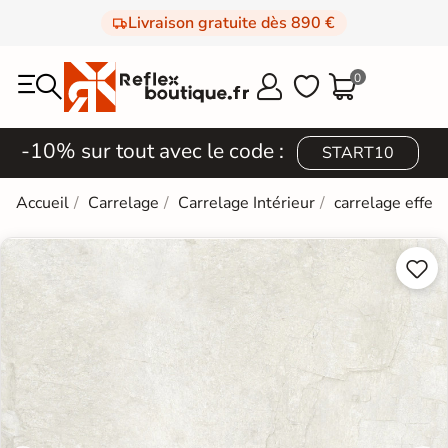
Livraison gratuite dès 890 €
0



-10% sur tout avec le code :
START10
Accueil
Carrelage
Carrelage Intérieur
carrelage effet 

