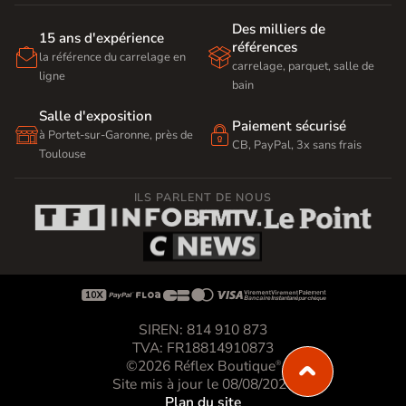
Des milliers de
15 ans d'expérience
références


la référence du carrelage en
carrelage, parquet, salle de
ligne
bain
Salle d'exposition
Paiement sécurisé


à Portet-sur-Garonne, près de
CB, PayPal, 3x sans frais
Toulouse
ILS PARLENT DE NOUS









SIREN: 814 910 873
TVA: FR18814910873
©2026 Réflex Boutique
®
Site mis à jour le 08/08/2026
Plan du site