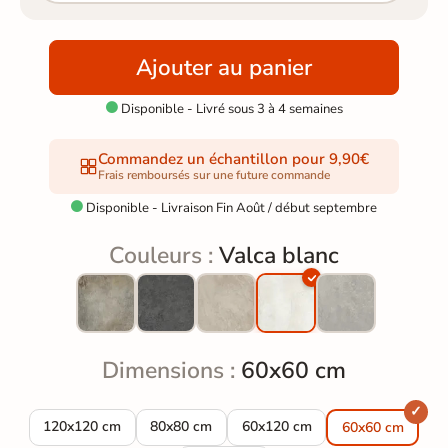
Ajouter au panier
Disponible - Livré sous 3 à 4 semaines

Commandez un échantillon pour 9,90€
Frais remboursés sur une future commande
Disponible - Livraison Fin Août / début septembre

Couleurs :
Valca blanc
Dimensions :
60x60 cm
Carrelage sol effet pierre Valca blanc 120x120 cm
Carrelage sol effet pierre Valca blanc 80x80 
Carrelage sol effet pierre Valc
120x120 cm
80x80 cm
60x120 cm
60x60 cm