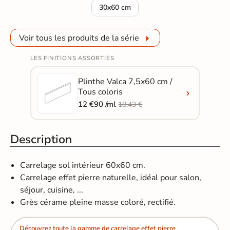
Carrelage sol effet pierre Valca blanc 
30x60 cm
Voir tous les produits de la série
LES FINITIONS ASSORTIES
Plinthe Valca 7,5x60 cm /
Tous coloris
12 €90 /ml
18,43 €
Description
Carrelage sol intérieur 60x60 cm.
Carrelage effet pierre naturelle, idéal pour salon,
séjour, cuisine, ...
Grès cérame pleine masse coloré, rectifié.
Découvrez toute la gamme de carrelage effet pierre