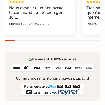
Nous avons eu un bon accueil,
Très sati
la commande à été bien géré
que j'ai 
sur...
internet....
Olivier.G -
07/08/2026
Pierre.L -
Paiement 100% sécurisé






Commandez maintenant, payez plus tard



Paiements
avec
Floa


sans frais avec