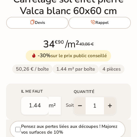
Valca blanc 60x60 cm


Devis
Rappel
34
/m²
€90
49,86 €
-30%
sur le prix public conseillé
50,26 € / boîte
1.44 m² par boîte
4 pièces
IL ME FAUT
QUANTITÉ
m²
Soit
Pensez aux pertes liées aux découpes ! Majorez
vos surfaces de 10%