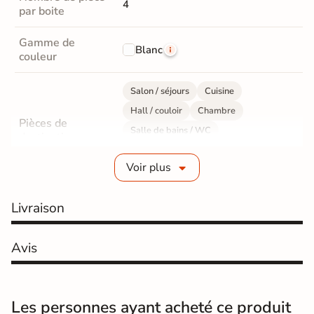
4
par boite
Gamme de
Blanc
couleur
Salon / séjours
Cuisine
Hall / couloir
Chambre
Pièces de
Salle de bains / WC
destination
Bureau / Commerce
Mur intérieur
Voir plus
Sol intérieur
Fabrication
Grès cérame pleine masse
Livraison
Epaisseur
9 mm
Avis
Résistance à
GR5 - Ultra-résistant
l'usure
Les personnes ayant acheté ce produit
Masse colorée
Oui