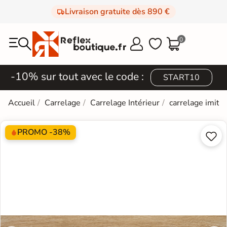
Livraison gratuite dès 890 €
0



-10% sur tout avec le code :
START10
Accueil
Carrelage
Carrelage Intérieur
carrelage imita
PROMO -38%

