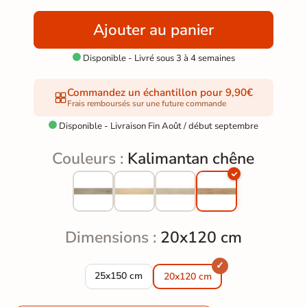
Ajouter au panier
Disponible - Livré sous 3 à 4 semaines

Commandez un échantillon pour 9,90€
Frais remboursés sur une future commande
Disponible - Livraison Fin Août / début septembre

Couleurs :
Kalimantan chêne
Dimensions :
20x120 cm
Carrelage sol imitation parquet Kalimantan ch
25x150 cm
20x120 cm