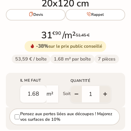
20x120 cm


Devis
Rappel
31
/m²
€90
51,45 €
-38%
sur le prix public conseillé
53,59 € / boîte
1.68 m² par boîte
7 pièces
IL ME FAUT
QUANTITÉ
m²
Soit
Pensez aux pertes liées aux découpes ! Majorez
vos surfaces de 10%