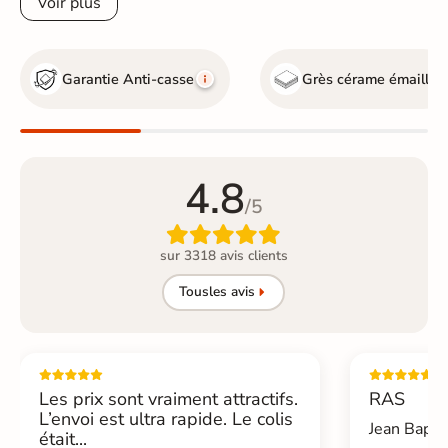
Voir plus
Garantie Anti-casse
Grès cérame émaillé
4.8
/5

sur 3318 avis clients
Tous
les avis
Les prix sont vraiment attractifs.
RAS
L’envoi est ultra rapide. Le colis
Jean Bapti
était...