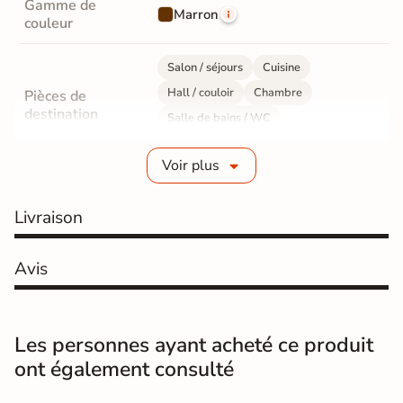
Gamme de
Marron
couleur
Salon / séjours
Cuisine
Hall / couloir
Chambre
Pièces de
destination
Salle de bains / WC
Bureau / Commerce
Sol intérieur
Voir plus
Fabrication
Grès cérame émaillé
Livraison
Epaisseur
9 mm
Avis
Résistance à
GR5 - Ultra-résistant
l'usure
Masse colorée
Non
Les personnes ayant acheté ce produit
ont également consulté
Bords
rectifié