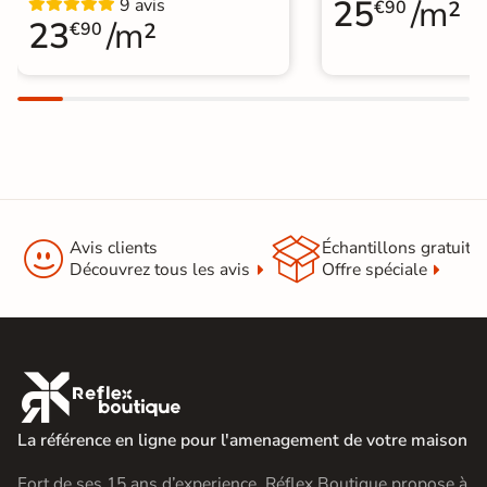
25
/m²
9 avis
€90
23
/m²
€90


Avis clients
Échantillons gratuit
Découvrez tous les avis
Offre spéciale

La référence en ligne pour l'amenagement de votre maison
Fort de ses 15 ans d’experience, Réflex Boutique propose à