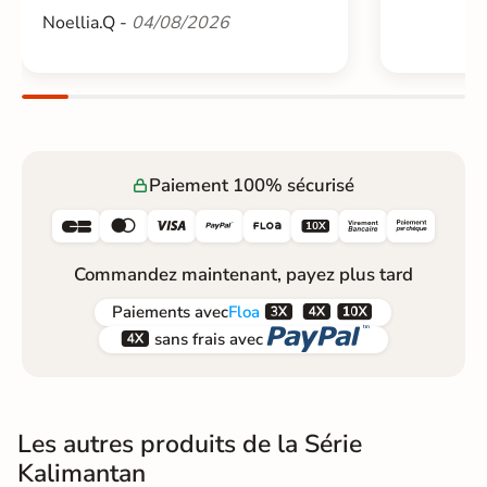
Noellia.Q -
04/08/2026
Paiement 100% sécurisé






Commandez maintenant, payez plus tard



Paiements
avec
Floa


sans frais avec
Les autres produits de la Série
Kalimantan