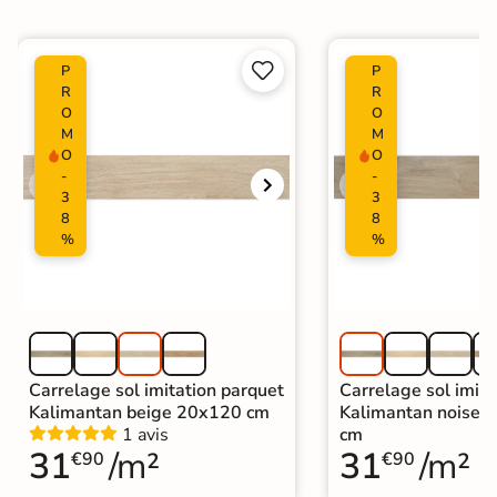


P
P
R
R
O
O
M
M
O
O
-
-
3
3
8
8
%
%
Carrelage sol imitation parquet
Carrelage sol imita
Kalimantan beige 20x120 cm
Kalimantan noiset
1 avis
cm
31
/m²
31
/m²
€90
€90