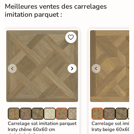
Support
Chape
Ancien carrelage
Meilleures ventes des carrelages
imitation parquet :
Normes
Certification CE
Origine
Espagne


Carrelage imitation parquet intérieur
|
Carrelage marron
|
Carrelage intérieur / extérieur
Catégories
identique
|
Carrelage sol cuisine
|
Carrelage salon moderne
|
Carrelage Chambre
|
Carrelage WC
Carrelage sol imitation parquet
Carrelage sol imita
Iraty chêne 60x60 cm
Iraty beige 60x60 