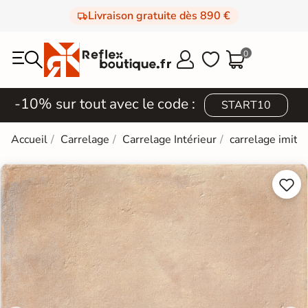
Livraison gratuite dès 890 €
0



-10% sur tout avec le code :
START10
Accueil
Carrelage
Carrelage Intérieur
carrelage imitat

