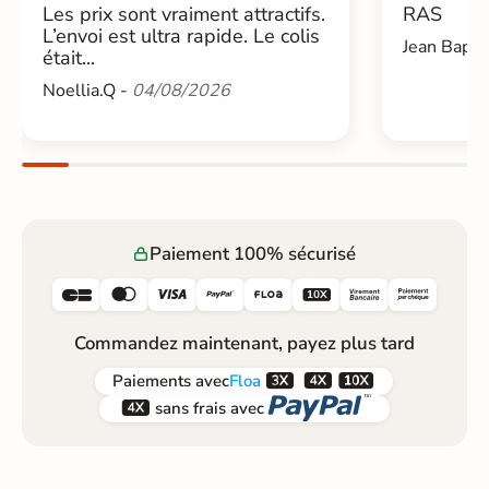
Les prix sont vraiment attractifs.
RAS
L’envoi est ultra rapide. Le colis
Jean Bapti
était...
Noellia.Q -
04/08/2026
Paiement 100% sécurisé






Commandez maintenant, payez plus tard



Paiements
avec
Floa


sans frais avec