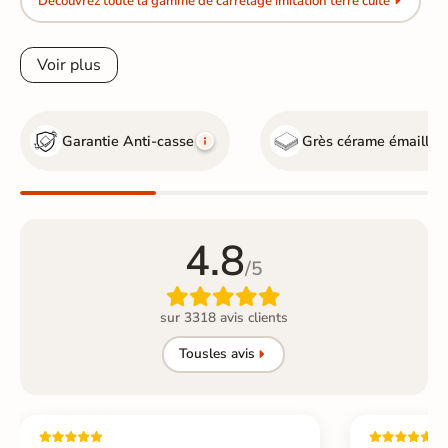
Découvrez toute la gamme de carrelage imitation terre cuite
Voir plus
Garantie Anti-casse
Grès cérame émaillé
4.8
/5

sur 3318 avis clients
Tous
les avis