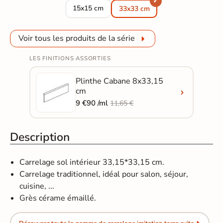
Carrelage sol traditionnel Taco Cabane sable 
15x15 cm
33x33 cm
Voir tous les produits de la série
LES FINITIONS ASSORTIES
Plinthe Cabane 8x33,15
cm
9 €90 /ml
11,65 €
Description
Carrelage sol intérieur 33,15*33,15 cm.
Carrelage traditionnel, idéal pour salon, séjour,
cuisine, ...
Grès cérame émaillé.