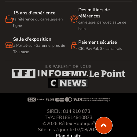
Des milliers de
15 ans d'expérience
références


la référence du carrelage en
carrelage, parquet, salle de
ligne
bain
Salle d'exposition
Paiement sécurisé


à Portet-sur-Garonne, près de
CB, PayPal, 3x sans frais
Toulouse
ILS PARLENT DE NOUS









SIREN: 814 910 873
TVA: FR18814910873
©2026 Réflex Boutique
®
Site mis à jour le 07/08/2026
Plan du site