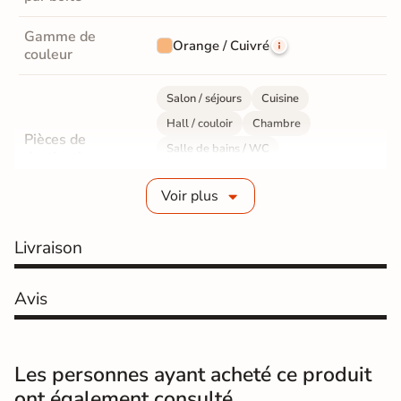
Gamme de
Orange / Cuivré
couleur
Salon / séjours
Cuisine
Hall / couloir
Chambre
Pièces de
Salle de bains / WC
destination
Bureau / Commerce
Mur intérieur
Voir plus
Sol intérieur
Fabrication
Grès cérame émaillé
Livraison
Epaisseur
8 mm
Avis
Résistance à
Gr4 - Très résistant
l'usure
Les personnes ayant acheté ce produit
Masse colorée
Non
ont également consulté