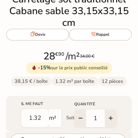
Cabane sable 33,15x33,15
cm


Devis
Rappel
28
/m²
€90
34,00 €
-15%
sur le prix public conseillé
38,15 € / boîte
1.32 m² par boîte
12 pièces
IL ME FAUT
QUANTITÉ
m²
Soit