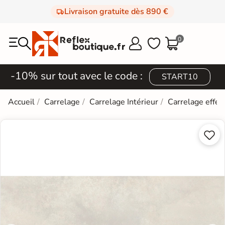
Livraison gratuite dès 890 €
0



-10% sur tout avec le code :
START10
Accueil
Carrelage
Carrelage Intérieur
Carrelage effet

