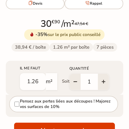


Devis
Rappel
30
/m²
€90
47,54 €
-35%
sur le prix public conseillé
38,94 € / boîte
1.26 m² par boîte
7 pièces
IL ME FAUT
QUANTITÉ
m²
Soit
Pensez aux pertes liées aux découpes ! Majorez
vos surfaces de 10%