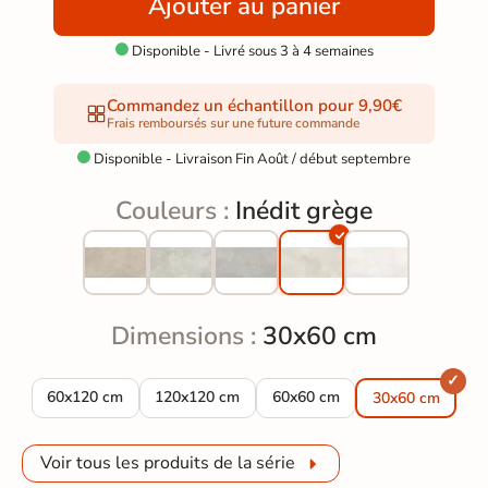
Ajouter au panier
Disponible - Livré sous 3 à 4 semaines

Commandez un échantillon pour 9,90€
Frais remboursés sur une future commande
Disponible - Livraison Fin Août / début septembre

Couleurs :
Inédit grège
Dimensions :
30x60 cm
Carrelage sol effet béton Inédit grège 60x120 cm
Carrelage sol effet béton Inédit grège 120x120
Carrelage sol effet béton Inéd
60x120 cm
120x120 cm
60x60 cm
30x60 cm
Voir tous les produits de la série