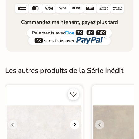






Commandez maintenant, payez plus tard



Paiements
avec
Floa


sans frais avec
Les autres produits de la Série Inédit

