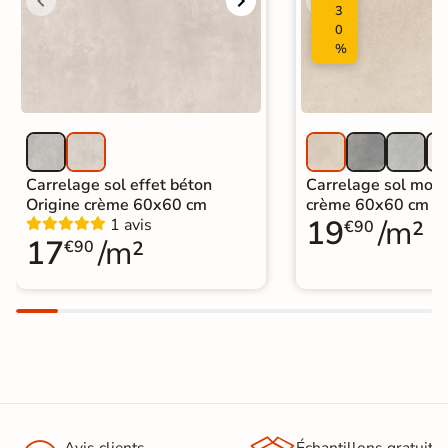
Carrelage salon moderne
|
3
Carrelage Chambre
|
Carrelage WC
0
%
Carrelage sol effet béton
Carrelage sol mode
Origine crème 60x60 cm
crème 60x60 cm
19
/m²
1 avis
€90
17
/m²
€90
Avis clients
Échantillons gratuit