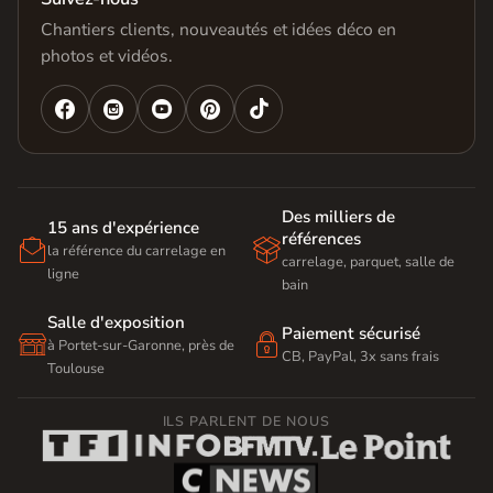
Chantiers clients, nouveautés et idées déco en
photos et vidéos.




Des milliers de
15 ans d'expérience
références


la référence du carrelage en
carrelage, parquet, salle de
ligne
bain
Salle d'exposition
Paiement sécurisé


à Portet-sur-Garonne, près de
CB, PayPal, 3x sans frais
Toulouse
ILS PARLENT DE NOUS