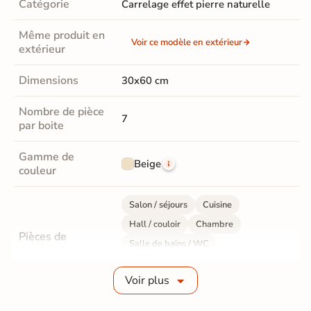
Catégorie
Carrelage effet pierre naturelle
Même produit en
Voir ce modèle en extérieur
extérieur
Dimensions
30x60 cm
Nombre de pièce
7
par boite
Gamme de
Beige
couleur
Salon / séjours
Cuisine
Hall / couloir
Chambre
Pièces de
Salle de bains / WC
destination
Bureau / Commerce
Mur intérieur
Voir plus
Sol intérieur