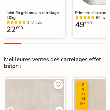
Chauffant
Conditionnement
Boite
Joint fin gris moyen carrelage
Primaire d'accroch
20kg
52 avis
49
147 avis
€90
Choix
1er Choix
22
€90
Pose
Coller
Support
Chape
Ancien carrelage
Meilleures ventes des carrelages effet
Normes
Certification CE
béton :
Origine
Italie
Carrelage effet béton ciré
|


P
Carrelage Beige
|
R
Carrelage 30x60 cm
|
O
Carrelage intérieur / extérieur
Catégories
M
identique
O
|
Carrelage sol cuisine
|
-