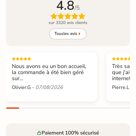
4.8
/5

sur 3320 avis clients
Tous
les avis
Nous avons eu un bon accueil,
Très sati
la commande à été bien géré
que j'ai 
sur...
internet....
Olivier.G -
07/08/2026
Pierre.L -
Paiement 100% sécurisé