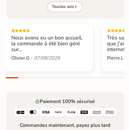
Tous
les avis
Nous avons eu un bon accueil,
Très sati
la commande à été bien géré
que j'ai 
sur...
internet....
Olivier.G -
07/08/2026
Pierre.L -
Paiement 100% sécurisé






Commandez maintenant, payez plus tard