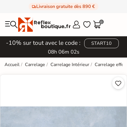
Livraison gratuite dès 890 €
0



-10% sur tout avec le code :
START10
08h 06m 01s
Accueil
Carrelage
Carrelage Intérieur
Carrelage effet

