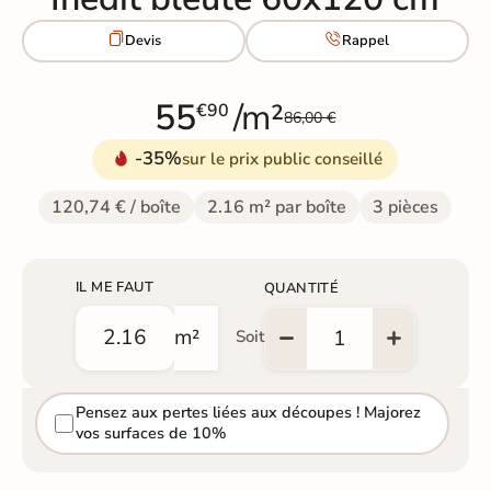


Devis
Rappel
55
/m²
€90
86,00 €
-35%
sur le prix public conseillé
120,74 € / boîte
2.16 m² par boîte
3 pièces
IL ME FAUT
QUANTITÉ
m²
Soit
Pensez aux pertes liées aux découpes ! Majorez
vos surfaces de 10%