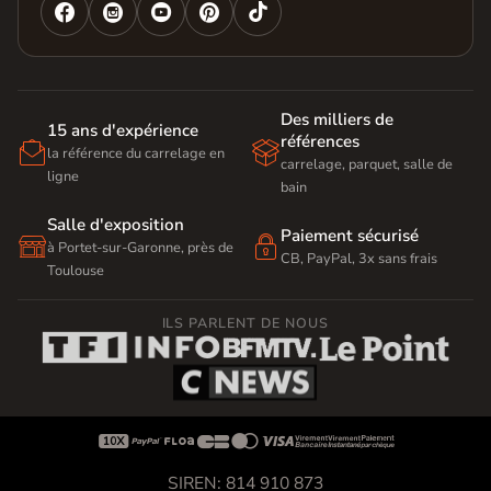




Des milliers de
15 ans d'expérience
références


la référence du carrelage en
carrelage, parquet, salle de
ligne
bain
Salle d'exposition
Paiement sécurisé


à Portet-sur-Garonne, près de
CB, PayPal, 3x sans frais
Toulouse
ILS PARLENT DE NOUS









SIREN: 814 910 873