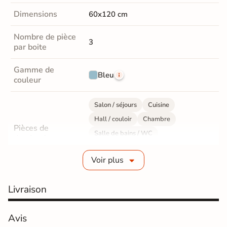
Dimensions
60x120 cm
Nombre de pièce
3
par boite
Gamme de
Bleu
couleur
Salon / séjours
Cuisine
Hall / couloir
Chambre
Pièces de
Salle de bains / WC
destination
Bureau / Commerce
Mur intérieur
Voir plus
Sol intérieur
Fabrication
Grès cérame émaillé
Livraison
Epaisseur
6 mm
Avis