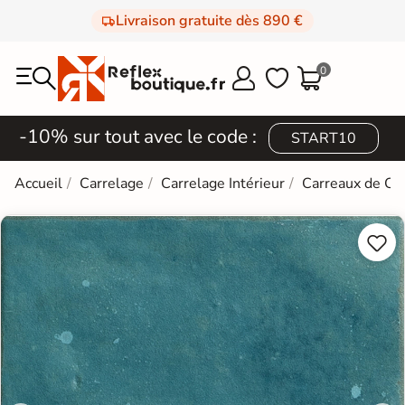
Livraison gratuite dès 890 €
0



-10% sur tout avec le code :
START10
Accueil
Carrelage
Carrelage Intérieur
Carreaux de Ci

