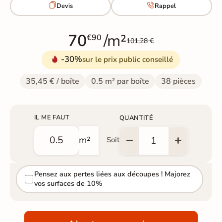


Devis
Rappel
70
/m²
€90
101,28 €
-30%
sur le prix public conseillé
35,45 € / boîte
0.5 m² par boîte
38 pièces
IL ME FAUT
QUANTITÉ
m²
Soit
Pensez aux pertes liées aux découpes ! Majorez
vos surfaces de 10%