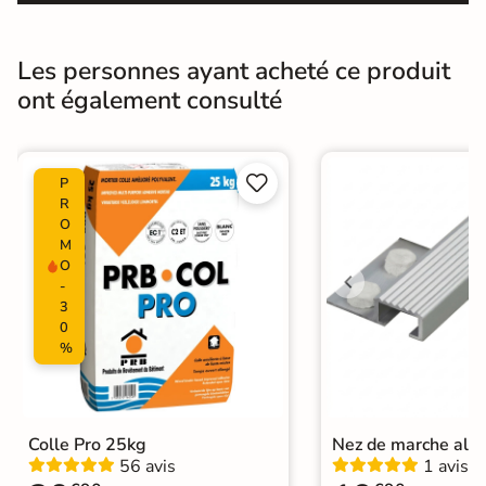
Masse colorée
Non
Bords
Non-rectifié
Les personnes ayant acheté ce produit
ont également consulté
Finition
Mate
Surface
Lisse


P
Nombres de
R
30
tampons
O
M
O
Résistant au Gel
Oui
-
3
Pièce humides
Oui
0
%
Plancher
Oui
Chauffant
Conditionnement
Boite
Colle Pro 25kg
Nez de marche alu
56 avis
1 avis