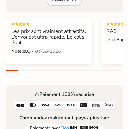
Tous
les avis
Les prix sont vraiment attractifs.
RAS
L’envoi est ultra rapide. Le colis
Jean Bapti
était...
Noellia.Q -
04/08/2026
Paiement 100% sécurisé






Commandez maintenant, payez plus tard



Paiements
avec
Floa