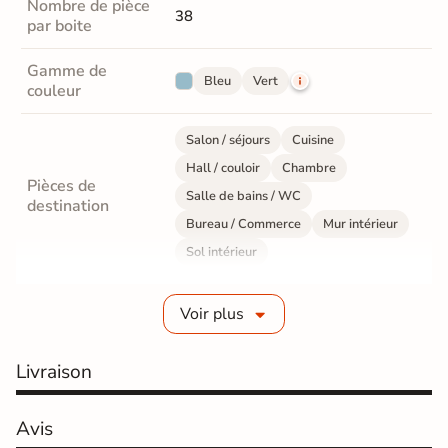
Nombre de pièce
38
par boite
Gamme de
Bleu
Vert
couleur
Salon / séjours
Cuisine
Hall / couloir
Chambre
Pièces de
Salle de bains / WC
destination
Bureau / Commerce
Mur intérieur
Sol intérieur
Fabrication
Grès cérame émaillé
Voir plus
Epaisseur
8 mm
Livraison
Résistance à
Gr4 - Très résistant
l'usure
Avis