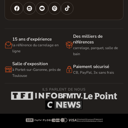




Des milliers de
15 ans d'expérience
références


la référence du carrelage en
carrelage, parquet, salle de
ligne
bain
Salle d'exposition
Paiement sécurisé


à Portet-sur-Garonne, près de
CB, PayPal, 3x sans frais
Toulouse
ILS PARLENT DE NOUS








