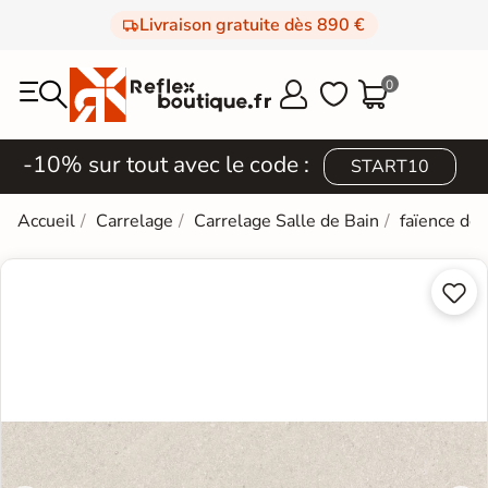
Livraison gratuite dès 890 €
0



-10% sur tout avec le code :
START10
Accueil
Carrelage
Carrelage Salle de Bain
faïence de

