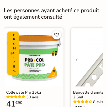
Résistant au Gel
Non
Les personnes ayant acheté ce produit
ont également consulté
Pièce humides
Oui
Conditionnement
Boite


P
R
Choix
1er Choix
O
M
Pose
Coller
O
-
2
Ancien carrelage
Support
5
Placo, tout type de support mural
%
Normes
Certification CE
Colle pâte Pro 25kg
Baguette d'angle 
Origine
Espagne
30 avis
2,5ml
41
8 avis
€90
Faïence design
|
Carrelage Blanc
|