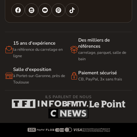




Des milliers de
15 ans d'expérience
références


la référence du carrelage en
carrelage, parquet, salle de
ligne
bain
Salle d'exposition
Paiement sécurisé


à Portet-sur-Garonne, près de
CB, PayPal, 3x sans frais
Toulouse
ILS PARLENT DE NOUS








