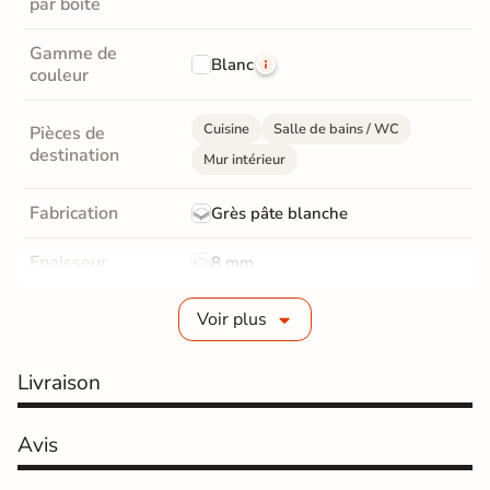
par boite
Gamme de
Blanc
couleur
Cuisine
Salle de bains / WC
Pièces de
destination
Mur intérieur
Fabrication
Grès pâte blanche
Epaisseur
8 mm
Bords
Non-rectifié
Voir plus
Finition
Mate
Livraison
Surface
Lisse
Avis
Nombres de
20
tampons