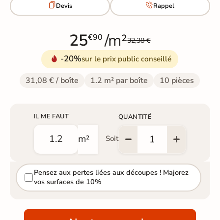


Devis
Rappel
25
/m²
€90
32,38 €
-20%
sur le prix public conseillé
31,08 € / boîte
1.2 m² par boîte
10 pièces
IL ME FAUT
QUANTITÉ
m²
Soit
Pensez aux pertes liées aux découpes ! Majorez
vos surfaces de 10%