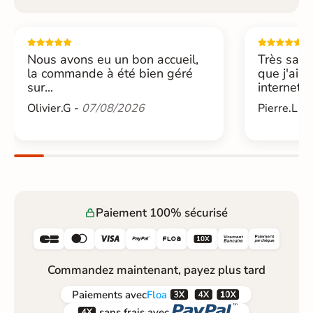
Nous avons eu un bon accueil,
Très sati
la commande à été bien géré
que j'ai 
sur...
internet....
Olivier.G -
07/08/2026
Pierre.L -
Paiement 100% sécurisé






Commandez maintenant, payez plus tard



Paiements
avec
Floa


sans frais avec