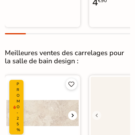
4
€90
Catégories
Carrelage sol cuisine
|
Carrelage WC
Meilleures ventes des carrelages pour
la salle de bain design :


P
R
O
M
O
-
2
5
%