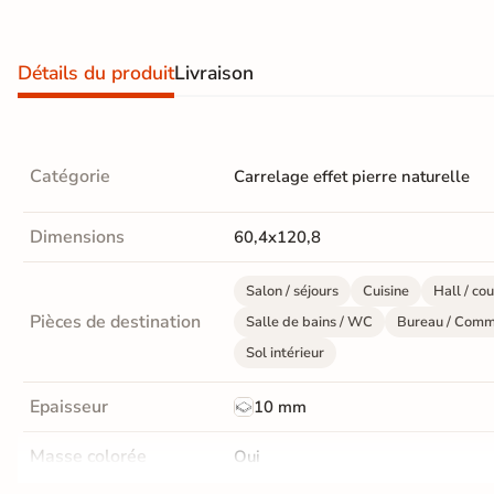
Recevez vos
échantillons chez
Détails du produit
Livraison
vous
en
quelques jours
Catégorie
Carrelage effet pierre naturelle
* Seuls les frais
d'expédition vous
Dimensions
60,4x120,8
seront facturés
—
et remboursés
Salon / séjours
Cuisine
Hall / cou
intégralement
sur
votre future
Pièces de destination
Salle de bains / WC
Bureau / Comm
commande
Sol intérieur
Demander mes
Epaisseur
10 mm
échantillons
gratuits
Masse colorée
Oui