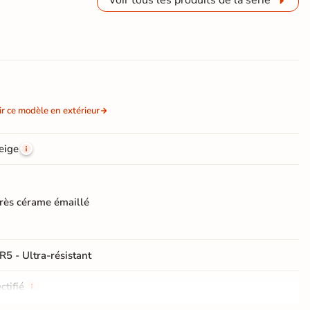
ir ce modèle en extérieur
eige
rès cérame émaillé
R5 - Ultra-résistant
ctifié