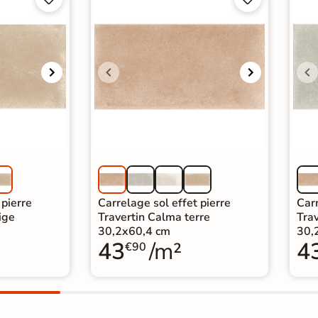
 pierre
Carrelage sol effet pierre
Carr
ige
Travertin Calma terre
Tra
30,2x60,4 cm
30,
43
/m²
4
€90