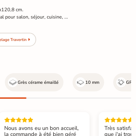
4x120,8 cm.
l pour salon, séjour, cuisine, ...
lage Travertin
Grès cérame émaillé
10 mm
GR5 
Nous avons eu un bon accueil,
Très satisfai
la commande à été bien géré
que j'ai trou