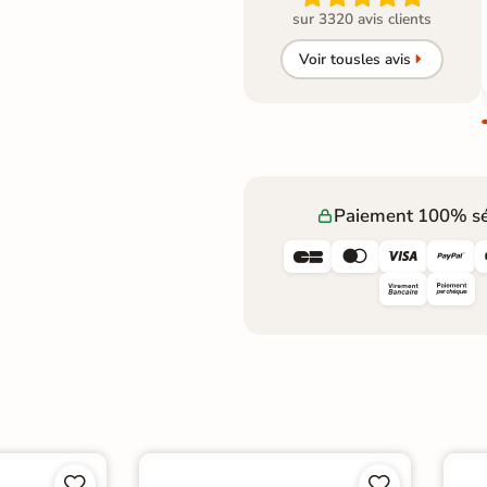
sur 3320 avis clients
Voir tous
les avis
Paiement 100% sé







