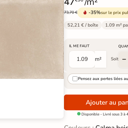
47
/m²
€90
-35%
sur le prix pu
73,70 €
52,21 € / boîte
1.09 m² pa
IL ME FAUT
QUA
m²
Soit
Pensez aux pertes liées a
Ajouter au pan
Disponible - Livré sous 3 à 

Couleurs :
Calma bei