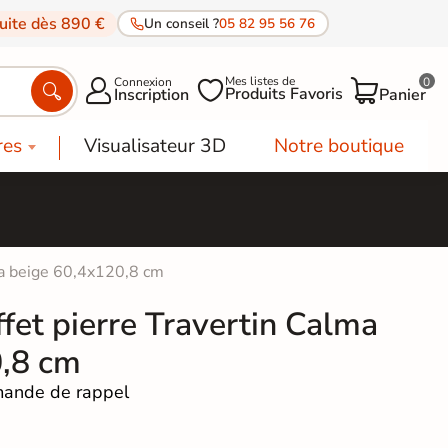
tuite dès 890 €
Un conseil ?
05 82 95 56 76
Mes listes de
Connexion
0




Produits Favoris
Inscription
Panier
res
Visualisateur 3D
Notre boutique
lma beige 60,4x120,8 cm
ffet pierre Travertin Calma
0,8 cm
ande de rappel