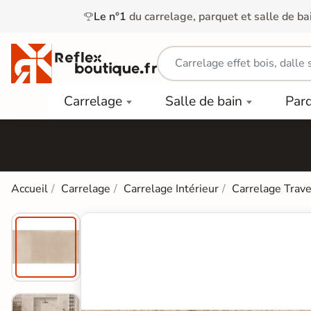
Le n°1
du carrelage, parquet et salle de ba
Carrelage
Mobilier
Parquet
Carrelage
Salle de bain
Par
Intérieur
et
Stratifié
squ'à
50%
Vasque
Carrelage
Parquet
PAR
Extérieur
Contrecollé
TYPE
Douche
relages
Dalle
Lames
aïences
Accueil
Carrelage
Carrelage Intérieur
Carrelage Trave
Terrasse
Baignoires
PAR
PVC
Sur Plot
et Balnéos
squ'à
COULEUR
40%
Carrelage
Dalles
WC
Salle de
Stratifié
PVC
Bain
Bois
Carrelage
quets
Lames
Colle &
Salle de
ols
clair
Finition
Bain
tifiés