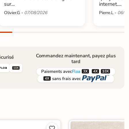
sur...
internet....
Olivier.G -
07/08/2026
Pierre.L -
06/08
Commandez maintenant, payez plus
curisé
tard





Paiements
avec
Floa


sans frais avec

