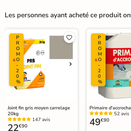
Finition
Mate
Les personnes ayant acheté ce produit o
Nombres de tampons
12
Variation de la couleur
V2
P
P


Plancher Chauffant
R
R
Oui
O
O
M
M
Choix
1er Choix
O
O
-
-
Support
2
2
Chape
Ancien carrelage
0
0
%
%
Origine
Espagne
Joint fin gris moyen carrelage
Primaire d'accroch
20kg
52 avis
49
147 avis
€90
22
€90