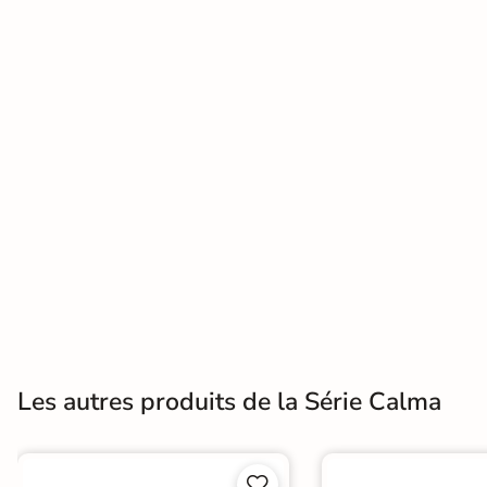
Terre
cuite &
tomette
Parement
mural
intérieur
PAR FORME &
DIMENSION
Carrelage
hexagonal
Les autres produits de la Série Calma
Carrelage très
grand format

