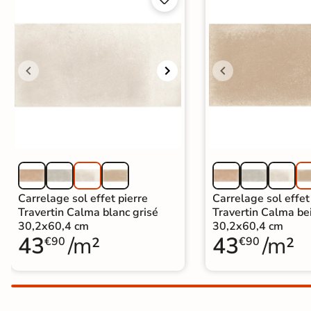
Carrelage extra fin
Voir tous les
formats
PAR FINITION
Carrelage poli /
semi-poli
Carrelage brillant
Carrelage sol effet pierre
Carrelage sol effet
Échantillons gratuits
Travertin Calma blanc grisé
Travertin Calma be
30,2x60,4 cm
30,2x60,4 cm
43
/m²
43
/m²
€90
€90
ÉCHANTILLONS
GRATUITS
Échantillons
GRATUITS
*