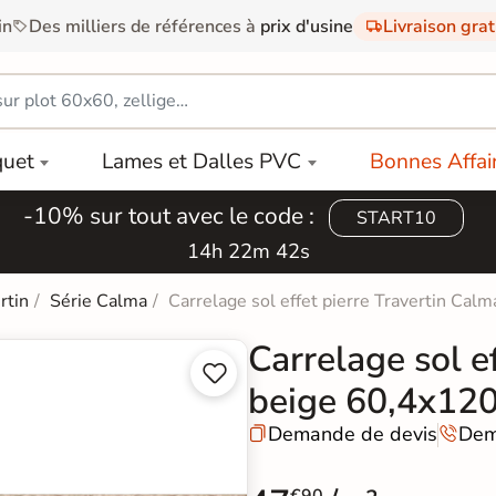
in
Des milliers de références à
prix d'usine
Livraison gra
quet
Lames et Dalles PVC
Bonnes Affai
-10% sur tout avec le code :
START10
14h 22m 41s
rtin
Série Calma
Carrelage sol effet pierre Travertin Ca
Carrelage sol e


beige 60,4x12
Demande de devis
Dem

