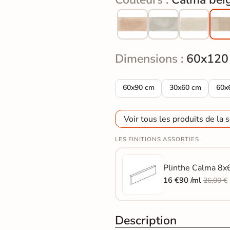
Dimensions :
60x120
Carrelage sol effet pierre Trave
Carrelage sol effe
Carr
60x90 cm
30x60 cm
60x
Voir tous les produits de la s
LES FINITIONS ASSORTIES
Plinthe Calma 8x6
16 €90 /ml
26,00 €
Description