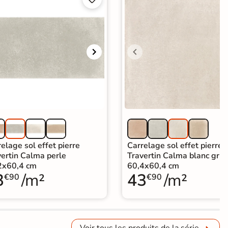
elage sol effet pierre
Carrelage sol effet pierre
vertin Calma perle
Travertin Calma blanc gris
2x60,4 cm
60,4x60,4 cm
3
/m²
43
/m²
€90
€90
Voir tous les produits de la série