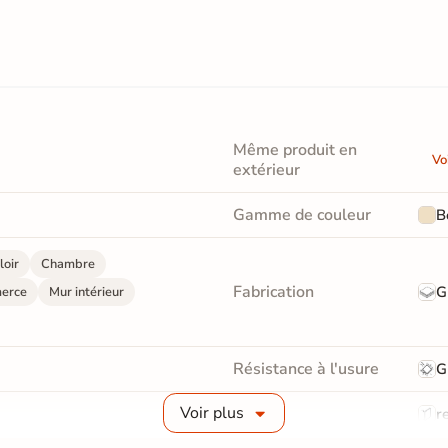
Même produit en
Vo
extérieur
Gamme de couleur
B
loir
Chambre
Fabrication
G
erce
Mur intérieur
Résistance à l'usure
G
Voir plus
Bords
re