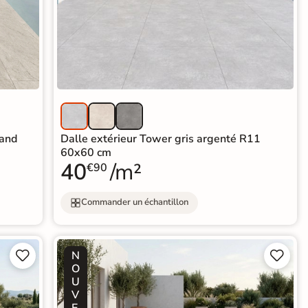
sand
Dalle extérieur Tower gris argenté R11
60x60 cm
40
/m²
€90
Commander un échantillon
N




O
U
V
E