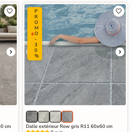
P




R
O
M
O
-
3
0
%
80 cm
Dalle extérieur Row gris R11 60x60 cm