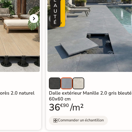
A
-
U
3
T
0
É
%
lorès 2.0 naturel
Dalle extérieur Manille 2.0 gris bleut
60x60 cm
36
/m²
€90
Commander un échantillon