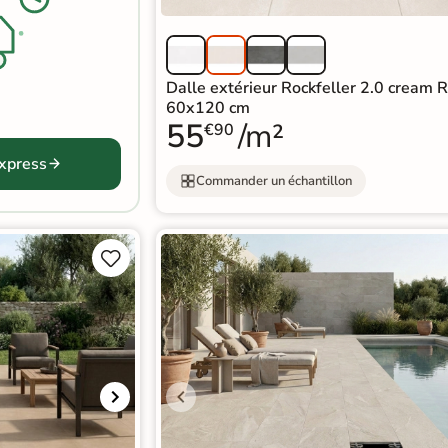
Dalle extérieur Rockfeller 2.0 cream 
60x120 cm
55
/m²
€90
express
Commander un échantillon

