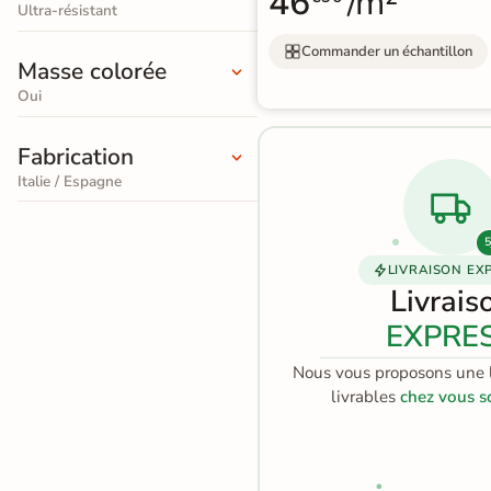
46
/m²
100%
cryptées
garantie
effet
Ultra-résistant
sécurisé
pierre
Livraison rapide et soignée
Commander un échantillon
Masse colorée
naturelle
En savoir plus
Oui
Carrelage
Fabrication
effet
Italie / Espagne
béton
5
Carrelage
LIVRAISON EX
effet
Livrais
métal
EXPRE
Carrelage
Nous vous proposons une l
livrables
chez vous s
moderne
Carrelage
effet