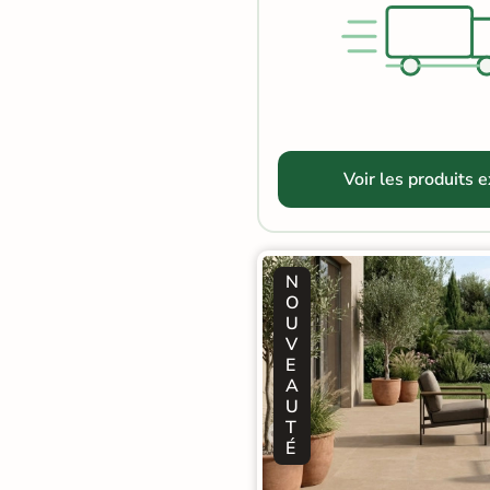
Terre
cuite &
tomette
Parement
Voir les produits 
mural
intérieur
PAR FORME &
N
DIMENSION
O
U
Carrelage
V
E
hexagonal
A
U
Carrelage très
T
É
grand format