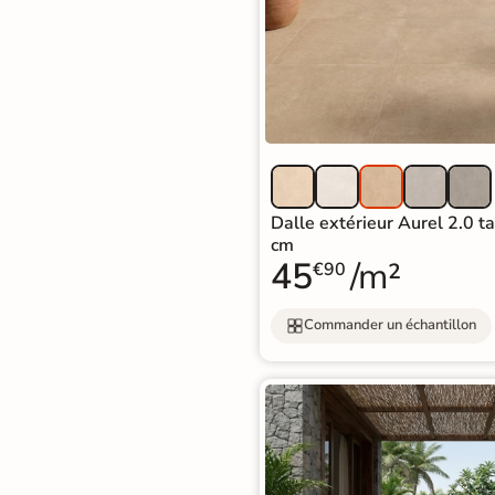
Carrelage extra fin
Voir tous les
formats
PAR FINITION
Carrelage poli /
Dalle extérieur Aurel 2.0 
semi-poli
cm
45
/m²
€90
Carrelage brillant
Commander un échantillon
Échantillons gratuits
SIMULATEUR 3D
Visualisez
avant