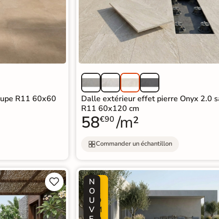
taupe R11 60x60
Dalle extérieur effet pierre Onyx 2.0 
R11 60x120 cm
58
/m²
€90
Commander un échantillon
N
P


O
R
U
O
V
M
E
O