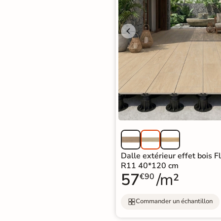
d'acheter
Utilisez notre simulateur
de carrelage en 3D pour
afficher nos produits
dans
votre maison
3D
3D
Rendu
Testez
Simple,
réaliste
plusieurs
rapide
en
références
et gratuit
Dalle extérieur effet bois F
temps
R11 40*120 cm
réel
57
/m²
€90
Tester le
simulateur 3D
Commander un échantillon
Aucune inscription requise