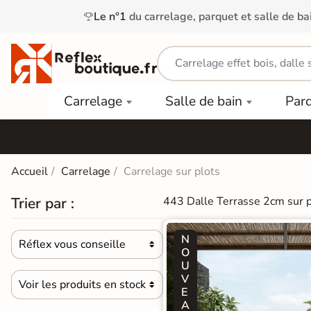
Le n°1
du carrelage, parquet et salle de ba
Carrelage
Mobilier
Parquet
Carrelage
Salle de bain
Par
Intérieur
et
Stratifié
squ'à
50%
Vasque
Carrelage
Parquet
PAR
Extérieur
Contrecollé
TYPE
Douche
relages
Accueil
Carrelage
Carrelage sur plots
Dalle
Lames
aïences
Terrasse
Baignoires
Trier par :
443 Dalle Terrasse 2cm sur p
PAR
PVC
Sur Plot
et Balnéos
squ'à
COULEUR
40%
Carrelage
Dalles
N
WC
Réflex vous conseille
Salle de

Stratifié
O
PVC
Bain
U
Bois
Carrelage
quets
V
Voir les produits en stock
Lames

Colle &
Salle de
ols
E
clair
Finition
Bain
A
tifiés