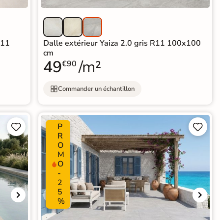
R11
Dalle extérieur Yaiza 2.0 gris R11 100x100
cm
49
/m²
€90
Commander un échantillon
P




R
O
M
O
-
2
5
%