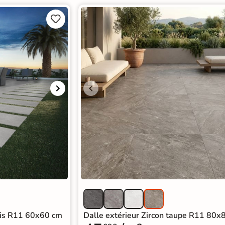


gris R11 60x60 cm
Dalle extérieur Zircon taupe R11 80x