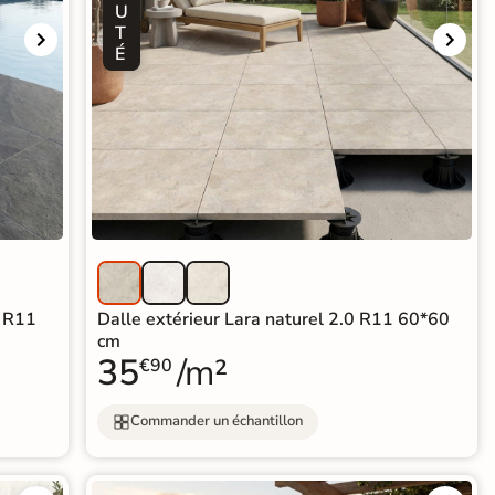
U
T
É
o R11
Dalle extérieur Lara naturel 2.0 R11 60*60
cm
35
/m²
€90
Commander un échantillon