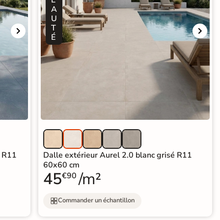
A
U
T
É
é R11
Dalle extérieur Aurel 2.0 blanc grisé R11
60x60 cm
45
/m²
€90
Commander un échantillon