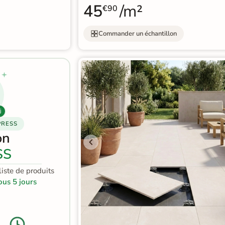
45
/m²
€90
Commander un échantillon
j
PRESS
on
SS
iste de produits
ous 5 jours