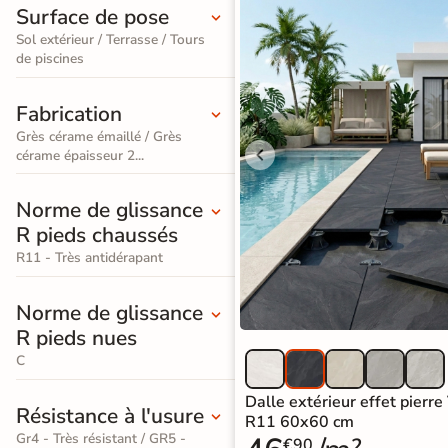
PVC
Surface de pose
Terrazzo
salle de
standard
Foncé
Sol extérieur / Terrasse / Tours
/ Granito
bain
de piscines
Stratifié
Accessoires pour la pose de sols souples
Carrelage
Accessoires
Lame
Fabrication
imitation
large
Grès cérame émaillé / Grès
cérame épaisseur 2...
PAIEMENT SÉCURISÉ
travertin
XXL
Payez comme
Carrelage
Norme de glissance
Stratifié
il vous plaira
R pieds chaussés
imitation
Spécial
R11 - Très antidérapant
En une ou plusieurs fois
parquet
Salle de
grâce à nos nombreuses
Norme de glissance
Bain
solutions de paiement
Carrelage
R pieds nues
effet
Accessoires pour la pose de parquets et stratifiés
C
marbre
Dalle extérieur effet pierre
Résistance à l'usure
R11 60x60 cm
Carrelage
Paiement
Données
Confidentialité
Gr4 - Très résistant / GR5 -
€90