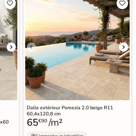




Dalle extérieur Pomezia 2.0 beige R11
60,4x120,8 cm
65
/m²
€90
0x60
Commander un échantillon