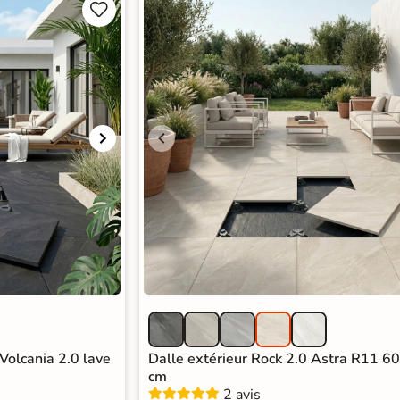


 Volcania 2.0 lave
Dalle extérieur Rock 2.0 Astra R11 6
cm
2 avis