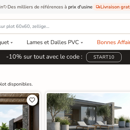
in
Des milliers de références à
prix d'usine
Livraison gra
quet
Lames et Dalles PVC
Bonnes Affai
-10% sur tout avec le code :
START10
lot disponibles.

