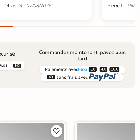
Olivier.G -
07/08/2026
Pierre.L -
06/08
Commandez maintenant, payez plus
curisé
tard





Paiements
avec
Floa


sans frais avec

