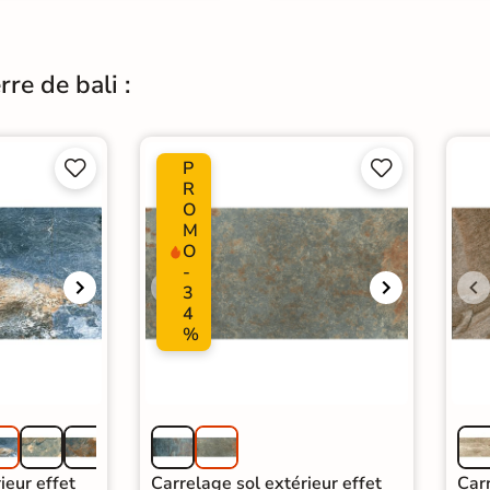
re de bali :
P




R
O
M
O
-
3
4
%
ieur effet
Carrelage sol extérieur effet
Carr