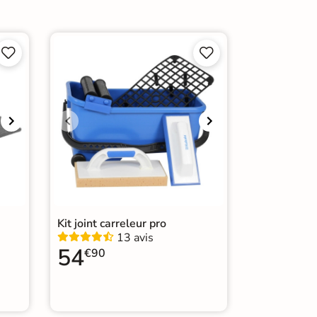
de marche pour carrelage




Kit joint carreleur pro
13 avis
54
€90