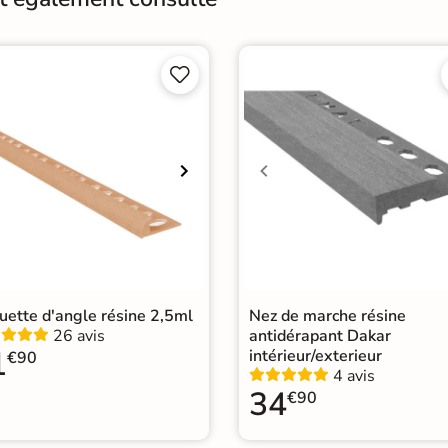
Catégories
Nez 


ette d'angle résine 2,5ml
Nez de marche résine
26 avis
antidérapant Dakar
1
intérieur/exterieur
€90
4 avis
34
€90