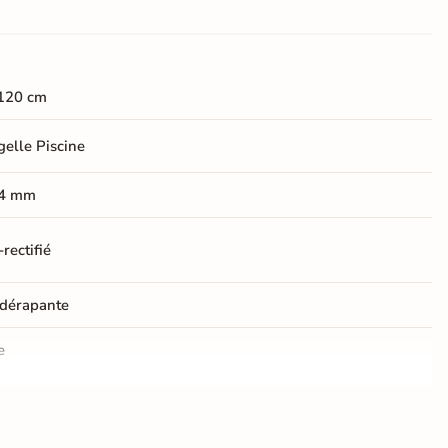
120 cm
elle Piscine
4 mm
rectifié
dérapante
e
er
ification CE