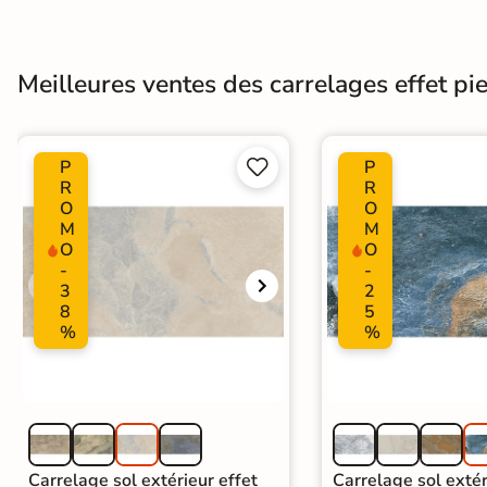
Meilleures ventes des carrelages effet pier
P
P


R
R
O
O
M
M
O
O
-
-
3
2
8
5
%
%
Carrelage sol extérieur effet
Carrelage sol extér