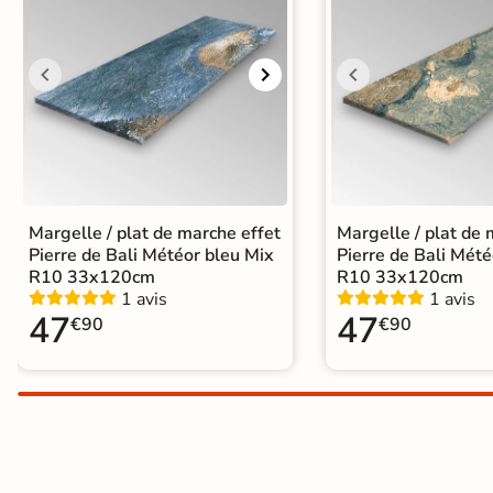
Terre
cuite &
tomette
Parement
mural
intérieur
Margelle / plat de marche effet
Margelle / plat de 
Pierre de Bali Météor bleu Mix
Pierre de Bali Mété
PAR FORME &
R10 33x120cm
R10 33x120cm
1 avis
1 avis
DIMENSION
47
47
€90
€90
Carrelage
hexagonal
Carrelage très
grand format