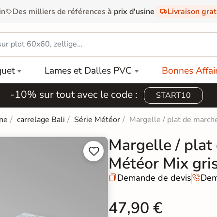
in
Des milliers de références à
prix d'usine
Livraison gra
quet
Lames et Dalles PVC
Bonnes Affai
-10% sur tout avec le code :
START10
ine
carrelage Bali
Série Météor
Margelle / plat de march
Margelle / plat


Météor Mix gr
Demande de devis
Dem


47,90 €