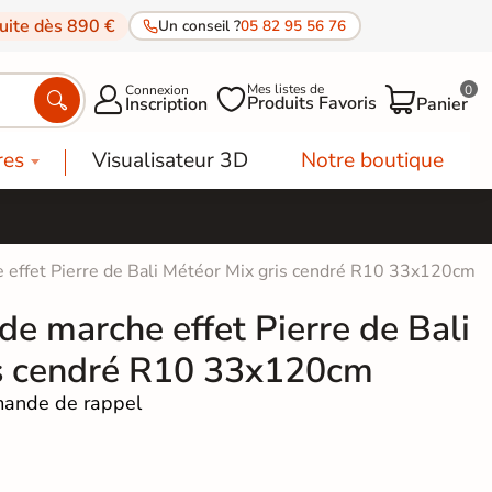
tuite dès 890 €
Un conseil ?
05 82 95 56 76
Mes listes de
Connexion
0




Produits Favoris
Inscription
Panier
res
Visualisateur 3D
Notre boutique
e effet Pierre de Bali Météor Mix gris cendré R10 33x120cm
 de marche effet Pierre de Bali
is cendré R10 33x120cm
ande de rappel