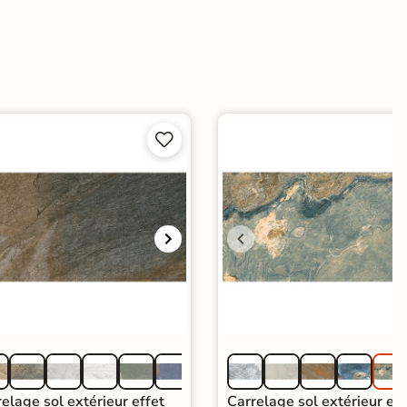


elage sol extérieur effet
Carrelage sol extérieur eff