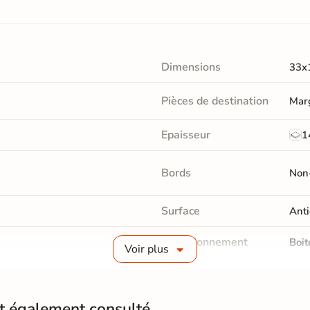
Dimensions
33x
Pièces de destination
Marg
Epaisseur
1
Bords
Non-
Surface
Anti
Conditionnement
Boit
Voir plus
Pose
Coll
nt également consulté
Normes
Cert