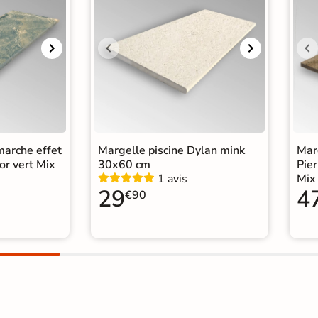
marche effet
Margelle piscine Dylan mink
Marg
or vert Mix
30x60 cm
Pier
1 avis
Mix
29
4
€90