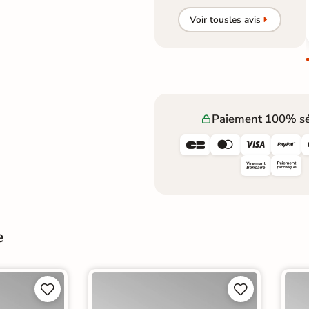
Voir tous
les avis
Paiement 100% sé




e



