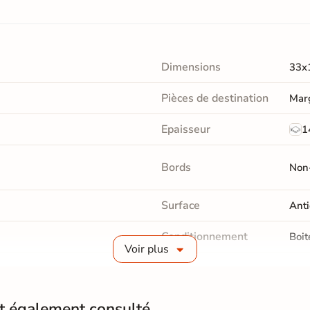
Dimensions
33x
Pièces de destination
Marg
Epaisseur
1
Bords
Non-
Surface
Anti
Conditionnement
Boit
Voir plus
Pose
Coll
Normes
Cert
nt également consulté