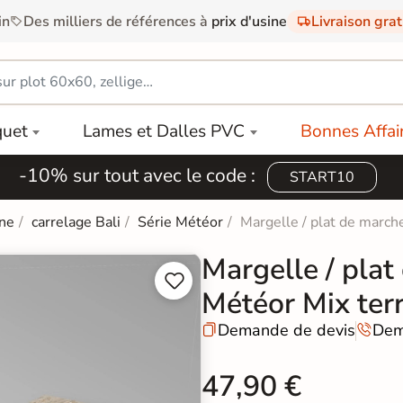
in
Des milliers de références à
prix d'usine
Livraison gra
quet
Lames et Dalles PVC
Bonnes Affai
-10% sur tout avec le code :
START10
ine
carrelage Bali
Série Météor
Margelle / plat de march
Margelle / plat


Météor Mix te
Demande de devis
Dem


47,90 €