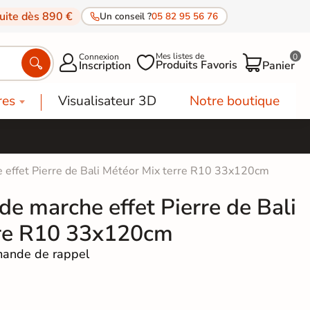
tuite dès 890 €
Un conseil ?
05 82 95 56 76
Mes listes de
Connexion
0




Produits Favoris
Inscription
Panier
res
Visualisateur 3D
Notre boutique
e effet Pierre de Bali Météor Mix terre R10 33x120cm
 de marche effet Pierre de Bali
rre R10 33x120cm
ande de rappel