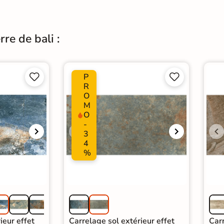
re de bali :
P




R
O
M
O
-
3
4
%
ieur effet
Carrelage sol extérieur effet
Carr