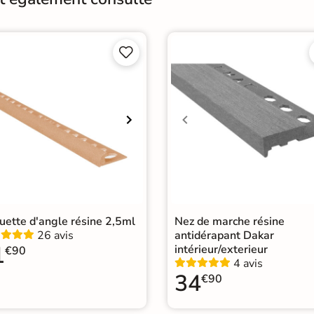
Catégories
Nez 


ette d'angle résine 2,5ml
Nez de marche résine
26 avis
antidérapant Dakar
1
intérieur/exterieur
€90
4 avis
34
€90