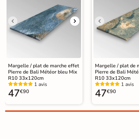
Terre
cuite &
tomette
Parement
mural
intérieur
Margelle / plat de marche effet
Margelle / plat de 
Pierre de Bali Météor bleu Mix
Pierre de Bali Mété
PAR FORME &
R10 33x120cm
R10 33x120cm
1 avis
1 avis
DIMENSION
47
47
€90
€90
Carrelage
hexagonal
Carrelage très
grand format