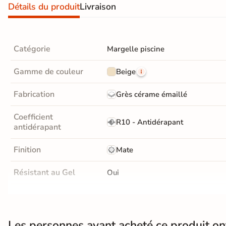
Détails du produit
Livraison
Carrelage extra fin
Voir tous les
formats
Catégorie
Margelle piscine
PAR FINITION
Gamme de couleur
Beige
Carrelage poli /
Fabrication
Grès cérame émaillé
semi-poli
Coefficient
R10 - Antidérapant
Carrelage brillant
antidérapant
Finition
Mate
Échantillons gratuits
Résistant au Gel
Oui
Choix
1er Choix
5j
Support
Chape
Ancien carrelage
Les personnes ayant acheté ce produit o
LIVRAISON