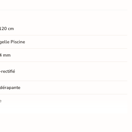
120 cm
elle Piscine
4 mm
rectifié
dérapante
e
er
ification CE