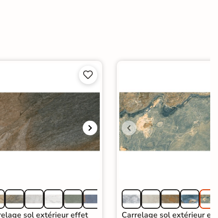


elage sol extérieur effet
Carrelage sol extérieur eff