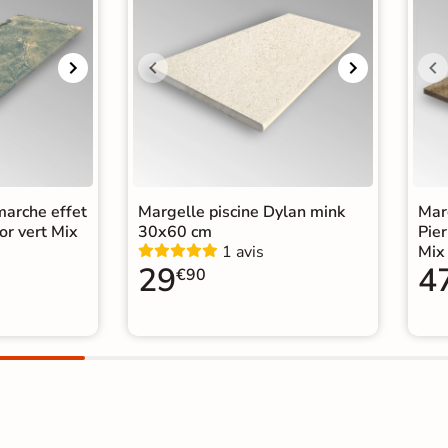
marche effet
Margelle piscine Dylan mink
Marg
or vert Mix
30x60 cm
Pier
1 avis
Mix
29
4
€90