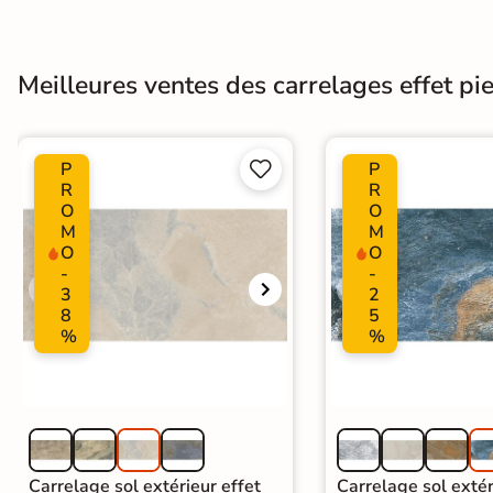
Meilleures ventes des carrelages effet pier
P
P


R
R
O
O
M
M
O
O
-
-
3
2
8
5
%
%
Carrelage sol extérieur effet
Carrelage sol extér