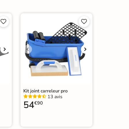
de marche pour carrelage




Kit joint carreleur pro
13 avis
54
€90