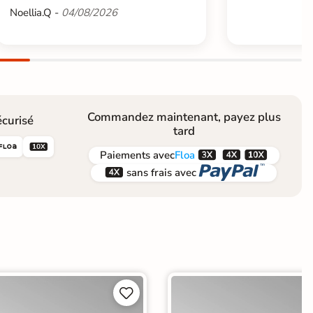
Noellia.Q -
04/08/2026
Commandez maintenant, payez plus
curisé
tard





Paiements
avec
Floa


sans frais avec

