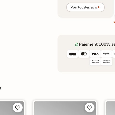
Voir tous
les avis
Paiement 100% sé




e



