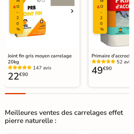
M
M
O
O
Résistant au Gel
Oui
-
-
2
2
Plancher
0
0
Oui
Chauffant
%
%
Conditionnement
Boite
Choix
1er Choix
Joint fin gris moyen carrelage
Primaire d'accroch
20kg
52 avis
49
147 avis
€90
Pose
Coller
22
€90
Support
Chape
Ancien carrelage
Normes
Certification CE
Meilleures ventes des carrelages effet
Origine
Espagne
pierre naturelle :
Carrelage effet pierre intérieur
|
Carrelage Gris
|
Carrelage Blanc
|