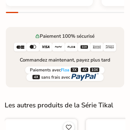
Paiement 100% sécurisé






Commandez maintenant, payez plus tard



Paiements
avec
Floa


sans frais avec
Les autres produits de la Série Tikal

