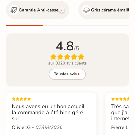
Garantie Anti-casse
Grès cérame émaillé
4.8
/5

sur 3320 avis clients
Tous
les avis
Nous avons eu un bon accueil,
Très sati
la commande à été bien géré
que j'ai 
sur...
internet....
Olivier.G -
07/08/2026
Pierre.L -