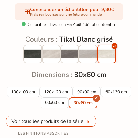
Commandez un échantillon pour 9,90€
Frais remboursés sur une future commande
Disponible - Livraison Fin Août / début septembre

Couleurs :
Tikal Blanc grisé
Dimensions :
30x60 cm
Carrelage sol effet pierre Tikal Blanc grisé 100x100 cm
Carrelage sol effet pierre Tikal Blanc grisé 12
Carrelage sol effet pierre Tika
Carrelage sol ef
100x100 cm
120x120 cm
90x90 cm
60x120 cm
Carrelage sol effet pierre Tikal Blanc grisé 60
60x60 cm
30x60 cm
Voir tous les produits de la série
LES FINITIONS ASSORTIES