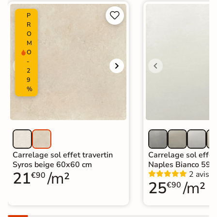
Carrelage 30x60 cm
|
Carrelage intérieur / extérieur


P
Catégories
identique
R
|
Carrelage sol cuisine
|
O
M
Carrelage salon moderne
|
O
Carrelage Chambre
|
Carrelage WC
-
2
9
%
Carrelage sol effet travertin
Carrelage sol effet
Syros beige 60x60 cm
Naples Bianco 59,
21
/m²
2 avis
€90
25
/m²
€90