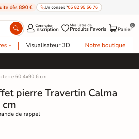
tuite dès 890 €
Un conseil ?
05 82 95 56 76
Mes listes de
Connexion
0




Produits Favoris
Inscription
Panier
res
Visualisateur 3D
Notre boutique
ma terre 60,4x90,6 cm
ffet pierre Travertin Calma
6 cm
ande de rappel