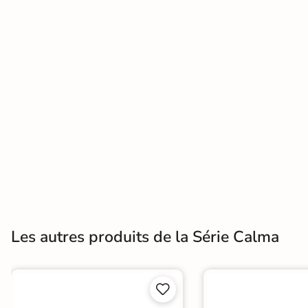
Terre
cuite &
tomette
Parement
mural
intérieur
PAR FORME &
DIMENSION
Carrelage
Les autres produits de la Série Calma
hexagonal
Carrelage très
grand format

