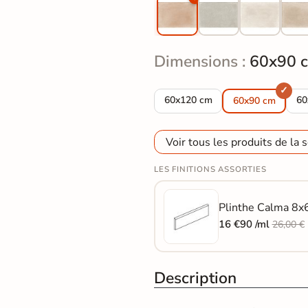
Dimensions :
60x90 
Carrelage sol effet pierre Trave
Ca
60x120 cm
60
60x90 cm
Voir tous les produits de la s
LES FINITIONS ASSORTIES
Plinthe Calma 8x6
16 €90 /ml
26,00 €
Description