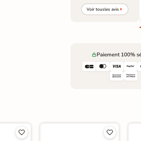
Voir tous
les avis
Paiement 100% sé







