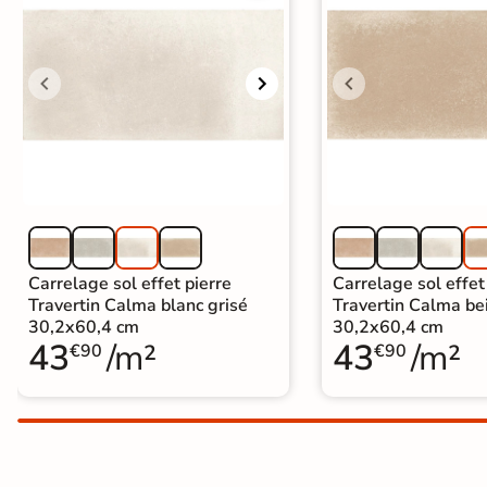
Carrelage extra fin
Voir tous les
formats
PAR FINITION
Carrelage poli /
semi-poli
Carrelage brillant
Carrelage sol effet pierre
Carrelage sol effet
Travertin Calma blanc grisé
Travertin Calma be
30,2x60,4 cm
30,2x60,4 cm
Échantillons gratuits
43
/m²
43
/m²
€90
€90
BESOIN D'AIDE ?
Besoin d'
aide
et de
conseil ?