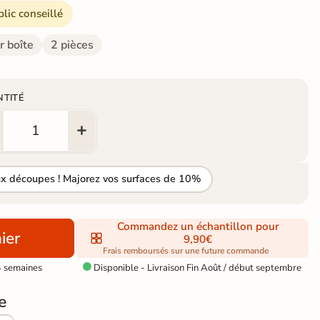
blic conseillé
r boîte
2 pièces
NTITÉ
ux découpes ! Majorez vos surfaces de 10%
Commandez un échantillon pour
ier
9,90€
Frais remboursés sur une future commande
4 semaines
Disponible - Livraison Fin Août / début septembre

e