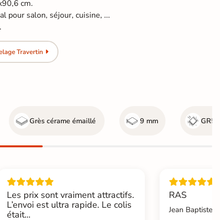
4x90,6 cm.
l pour salon, séjour, cuisine, ...
.
lage Travertin
Grès cérame émaillé
9 mm
GR5 -
Les prix sont vraiment attractifs.
RAS
L’envoi est ultra rapide. Le colis
Jean Baptiste.L
était...