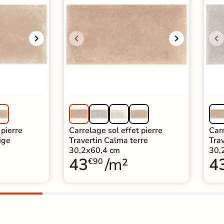
 pierre
Carrelage sol effet pierre
Carr
ige
Travertin Calma terre
Tra
30,2x60,4 cm
30,
43
/m²
4
€90