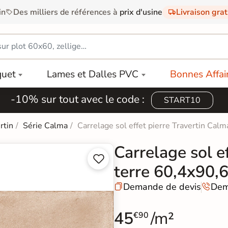
in
Des milliers de références à
prix d'usine
Livraison gra
quet
Lames et Dalles PVC
Bonnes Affai
-10% sur tout avec le code :
START10
rtin
Série Calma
Carrelage sol effet pierre Travertin Cal
Carrelage sol e


terre 60,4x90,
Demande de devis
Dem


45
/m²
€90