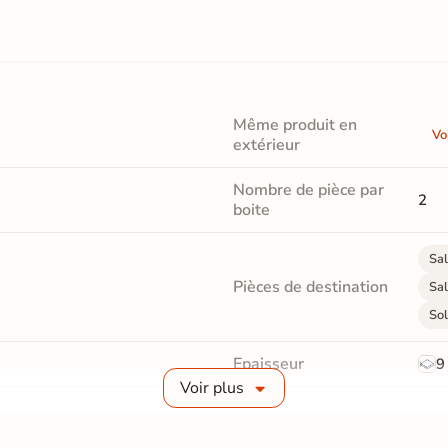
Même produit en
Vo
extérieur
Nombre de pièce par
2
boite
Sal
Pièces de destination
Sal
Sol
Epaisseur
9
Voir plus
Masse colorée
Oui