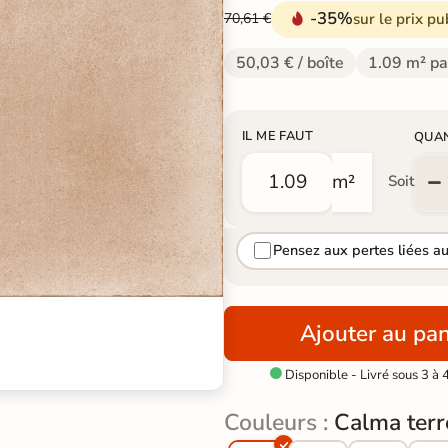
-35%
sur le prix pu
70,61 €
50,03 € / boîte
1.09 m² pa
IL ME FAUT
QUA
m²
Soit
Pensez aux pertes liées a
Ajouter au pan
Disponible - Livré sous 3 à 

Couleurs :
Calma terr