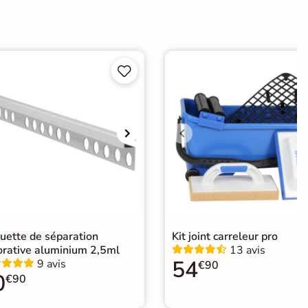
ate


ui
Choix
ape
Ancien carrelage
agne
uette de séparation
Kit joint carreleur pro
orative aluminium 2,5ml
13 avis
54
9 avis
€90
0
€90