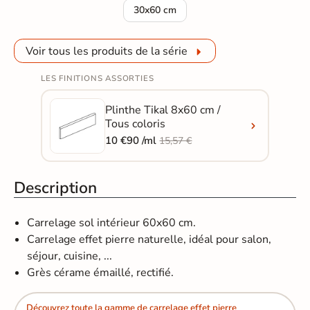
Carrelage sol effet pierre Tikal Noir 30
30x60 cm
Voir tous les produits de la série
LES FINITIONS ASSORTIES
Plinthe Tikal 8x60 cm /
Tous coloris
10 €90 /ml
15,57 €
Description
Carrelage sol intérieur 60x60 cm.
Carrelage effet pierre naturelle, idéal pour salon,
séjour, cuisine, ...
Grès cérame émaillé, rectifié.
Découvrez toute la gamme de carrelage effet pierre