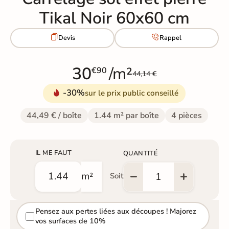
Tikal Noir 60x60 cm


Devis
Rappel
30
/m²
€90
44,14 €
-30%
sur le prix public conseillé
44,49 € / boîte
1.44 m² par boîte
4 pièces
IL ME FAUT
QUANTITÉ
m²
Soit
Pensez aux pertes liées aux découpes ! Majorez
vos surfaces de 10%