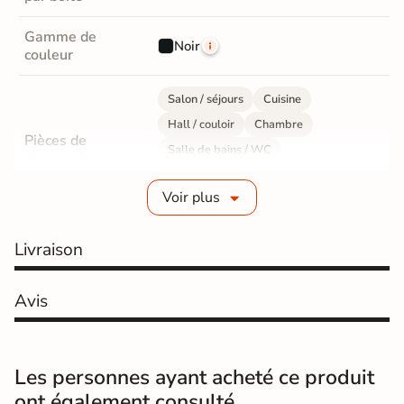
Gamme de
Noir
couleur
Salon / séjours
Cuisine
Hall / couloir
Chambre
Pièces de
Salle de bains / WC
destination
Bureau / Commerce
Mur intérieur
Voir plus
Sol intérieur
Fabrication
Grès cérame émaillé
Livraison
Epaisseur
10 mm
Avis
Résistance à
Gr4 - Très résistant
l'usure
Les personnes ayant acheté ce produit
Masse colorée
Non
ont également consulté