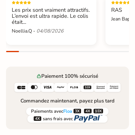
Les prix sont vraiment attractifs.
RAS
L’envoi est ultra rapide. Le colis
Jean Bapti
était...
Noellia.Q -
04/08/2026
Paiement 100% sécurisé






Commandez maintenant, payez plus tard



Paiements
avec
Floa


sans frais avec