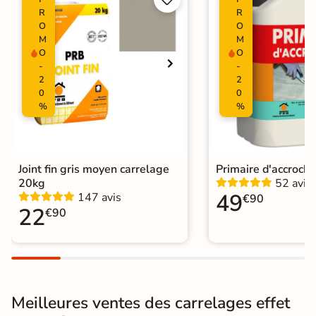
R
R
Surface
O
O
Lisse
M
M
O
O
Résistant au Gel
Oui
-
-
2
2
Plancher
0
0
Oui
Chauffant
%
%
Conditionnement
Boite
Choix
1er Choix
Joint fin gris moyen carrelage
Primaire d'accroch
20kg
52 avis
49
147 avis
€90
Pose
Coller
22
€90
Support
Chape
Ancien carrelage
Normes
Certification CE
Meilleures ventes des carrelages effet
Origine
Italie