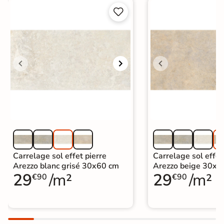


Carrelage sol effet pierre
Carrelage sol effet
Arezzo blanc grisé 30x60 cm
Arezzo beige 30x6
29
/m²
29
/m²
€90
€90