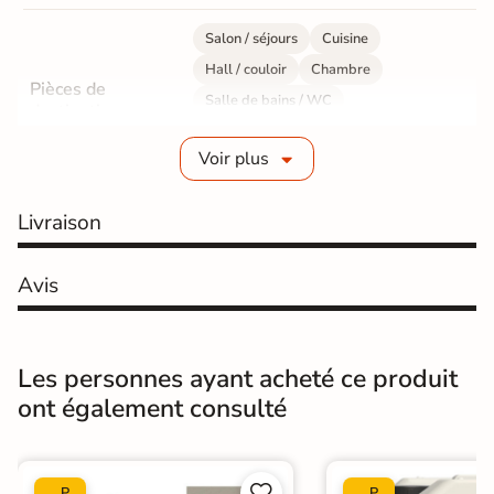
Salon / séjours
Cuisine
Hall / couloir
Chambre
Pièces de
Salle de bains / WC
destination
Bureau / Commerce
Mur intérieur
Voir plus
Sol intérieur
Fabrication
Grès cérame émaillé
Livraison
Epaisseur
9 mm
Avis
Résistance à
GR5 - Ultra-résistant
l'usure
Les personnes ayant acheté ce produit
Masse colorée
Oui
ont également consulté
Bords
rectifié
Finition
Mate


P
P