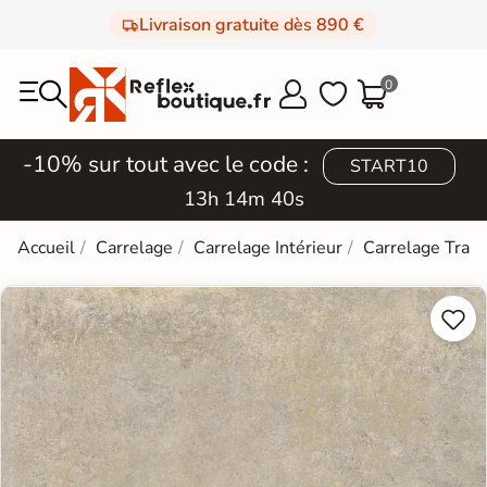
Livraison gratuite dès 890 €
0



-10% sur tout avec le code :
START10
13h 14m 39s
Accueil
Carrelage
Carrelage Intérieur
Carrelage Trave

