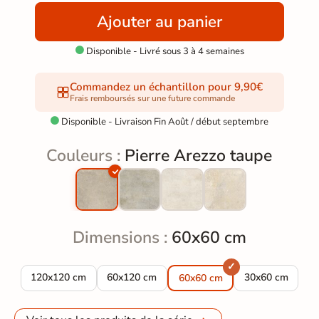
Ajouter au panier
Disponible - Livré sous 3 à 4 semaines

Commandez un échantillon pour 9,90€
Frais remboursés sur une future commande
Disponible - Livraison Fin Août / début septembre

Couleurs :
Pierre Arezzo taupe
Dimensions :
60x60 cm
Carrelage sol effet pierre Arezzo taupe 120x120 cm
Carrelage sol effet pierre Arezzo taupe 60x1
Carrelage sol ef
120x120 cm
60x120 cm
30x60 cm
60x60 cm