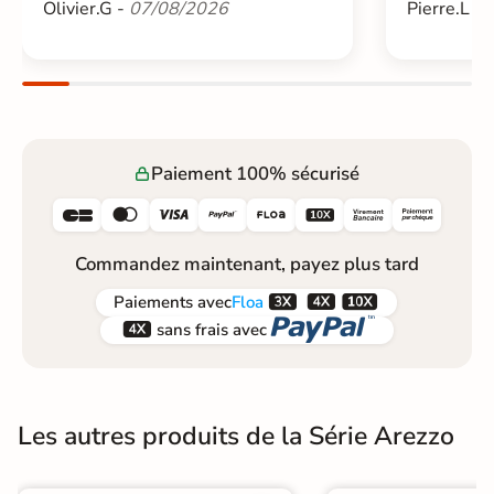
Olivier.G -
07/08/2026
Pierre.L -
Paiement 100% sécurisé






Commandez maintenant, payez plus tard



Paiements
avec
Floa


sans frais avec
Les autres produits de la Série Arezzo