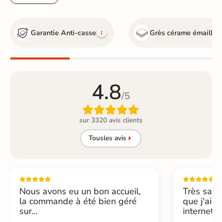
Garantie Anti-casse
Grès cérame émaillé
4.8
/5

sur 3320 avis clients
Tous
les avis
Nous avons eu un bon accueil,
Très sati
la commande à été bien géré
que j'ai 
sur...
internet....