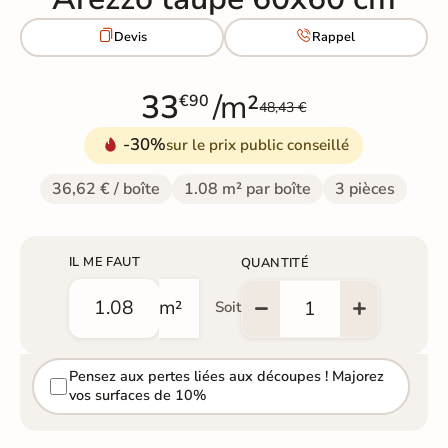


Devis
Rappel
33
/m²
€90
48,43 €
-30%
sur le prix public conseillé
36,62 € / boîte
1.08 m² par boîte
3 pièces
IL ME FAUT
QUANTITÉ
m²
Soit
Pensez aux pertes liées aux découpes ! Majorez
vos surfaces de 10%