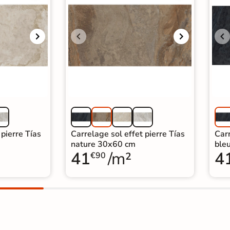
 pierre Tías
Carrelage sol effet pierre Tías
Carr
nature 30x60 cm
ble
41
/m²
4
€90