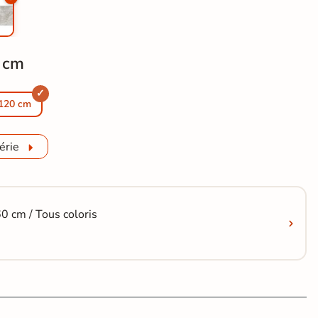
 cm
gris fumée 30x60 cm
t pierre Tías gris fumée 60x60 cm
120 cm
érie
0 cm / Tous coloris