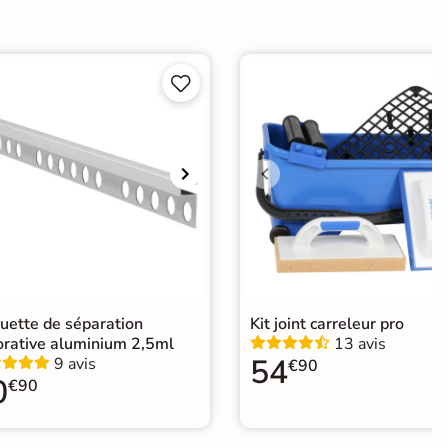
ui
Choix


ape
Ancien carrelage
e
uette de séparation
Kit joint carreleur pro
orative aluminium 2,5ml
13 avis
54
9 avis
€90
0
€90