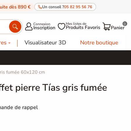
tuite dès 890 €
Un conseil ?
05 82 95 56 76
Mes listes de
Connexion
0




Produits Favoris
Inscription
Panier
res
Visualisateur 3D
Notre boutique
 gris fumée 60x120 cm
ffet pierre Tías gris fumée
ande de rappel