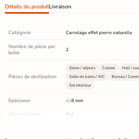
d'acheter
Détails du produit
Livraison
Utilisez notre simulateur
de carrelage en 3D pour
afficher nos produits
dans
Catégorie
Carrelage effet pierre naturelle
votre maison
Nombre de pièce par
2
boite
3D
3D
Salon / séjours
Cuisine
Hall / cou
Pièces de destination
Salle de bains / WC
Bureau / Comm
Sol intérieur
Rendu
Testez
Simple,
réaliste
plusieurs
rapide
en
références
et gratuit
temps
Epaisseur
8 mm
réel
Masse colorée
Tester le
Oui
simulateur 3D
Finition
Mate
Aucune inscription requise