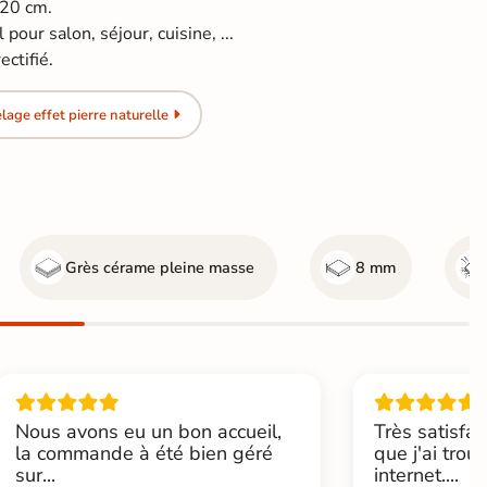
120 cm.
 pour salon, séjour, cuisine, ...
ctifié.
age effet pierre naturelle
Grès cérame pleine masse
8 mm
Nous avons eu un bon accueil,
Très satisfai
la commande à été bien géré
que j'ai trou
sur...
internet....