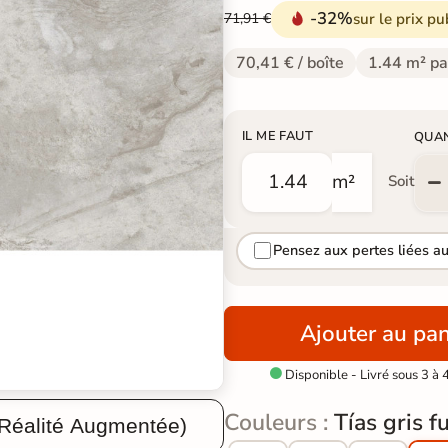
-32%
sur le prix pu
71,91 €
70,41 € / boîte
1.44 m² pa
IL ME FAUT
QUA
m²
Soit
Pensez aux pertes liées a
Ajouter au pan
Disponible - Livré sous 3 à 

Couleurs :
Tías gris 
 Réalité Augmentée)