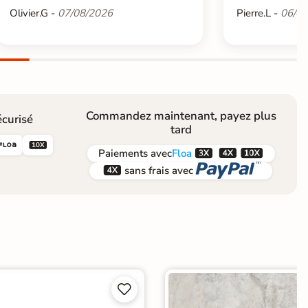
Olivier.G -
07/08/2026
Pierre.L -
06/08
Commandez maintenant, payez plus
curisé
tard





Paiements
avec
Floa


sans frais avec

