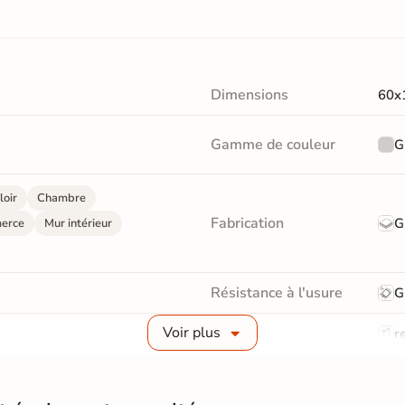
Dimensions
60x
Gamme de couleur
G
loir
Chambre
Fabrication
G
erce
Mur intérieur
Résistance à l'usure
G
Voir plus
Bords
re
Surface
Stru