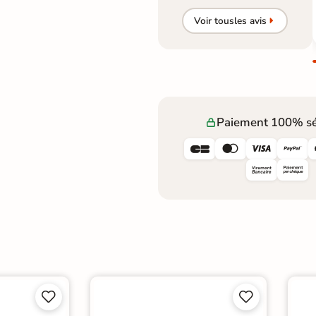
Voir tous
les avis
Paiement 100% sé







