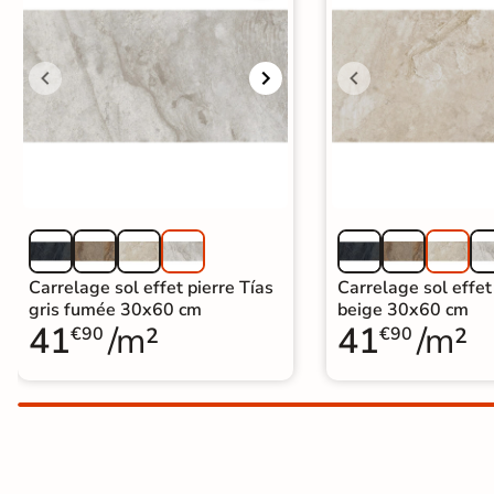
Carrelage extra fin
Voir tous les
formats
PAR FINITION
Carrelage poli /
semi-poli
Carrelage brillant
Carrelage sol effet pierre Tías
Carrelage sol effet
gris fumée 30x60 cm
beige 30x60 cm
41
/m²
41
/m²
Échantillons gratuits
€90
€90
SIMULATEUR 3D
Visualisez
avant