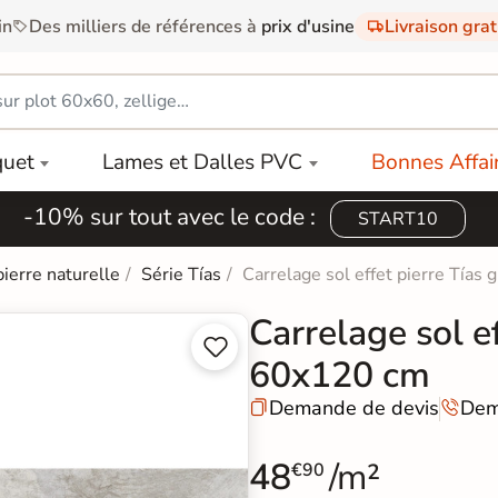
in
Des milliers de références à
prix d'usine
Livraison gra
quet
Lames et Dalles PVC
Bonnes Affai
-10% sur tout avec le code :
START10
pierre naturelle
Série Tías
Carrelage sol effet pierre Tías
Carrelage sol e


60x120 cm
Demande de devis
Dem


48
/m²
€90