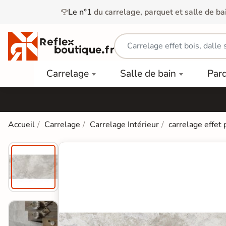
Le n°1
du carrelage, parquet et salle de ba
Carrelage
Mobilier
Parquet
Carrelage
Salle de bain
Par
Intérieur
et
Stratifié
squ'à
50%
Vasque
Carrelage
Parquet
PAR
Extérieur
Contrecollé
TYPE
Douche
relages
Accueil
Carrelage
Carrelage Intérieur
carrelage effet 
Dalle
Lames
aïences
Terrasse
Baignoires
PAR
PVC
Sur Plot
et Balnéos
squ'à
COULEUR
40%
Carrelage
Dalles
WC
Salle de
Stratifié
PVC
Bain
Bois
Carrelage
quets
Lames
Colle &
Salle de
ols
clair
Finition
Bain
tifiés