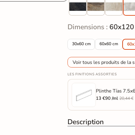
Dimensions :
60x120
Carrelage sol effet pierre Tías 
Carrelage sol effe
30x60 cm
60x60 cm
60x
Voir tous les produits de la s
LES FINITIONS ASSORTIES
Plinthe Tías 7.5x6
13 €90 /ml
20,44 €
Description