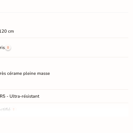
120 cm
ris
rès cérame pleine masse
R5 - Ultra-résistant
ctifié
cturée