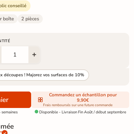
blic conseillé
r boîte
2 pièces
NTITÉ
ux découpes ! Majorez vos surfaces de 10%
Commandez un échantillon pour
ier
9,90€
Frais remboursés sur une future commande
4 semaines
Disponible - Livraison Fin Août / début septembre

fumée