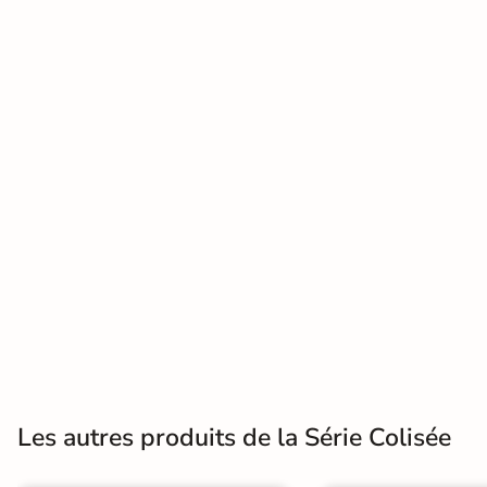
effet
pierre
En savoir
naturelle
plus
Carrelage
effet
béton
Carrelage
effet
métal
Carrelage
moderne
Les autres produits de la Série Colisée
Carrelage
effet