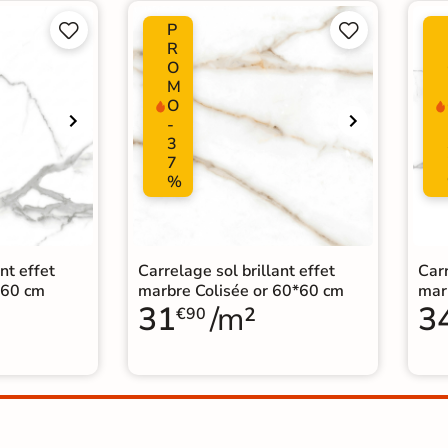
P




R
O
M
O
-
3
7
%
nt effet
Carrelage sol brillant effet
Carr
*60 cm
marbre Colisée or 60*60 cm
mar
31
/m²
3
€90