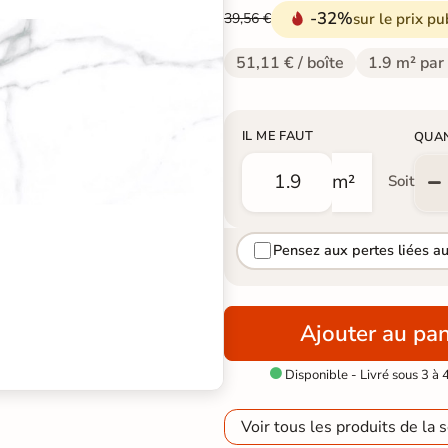
-32%
sur le prix pu
39,56 €
51,11 € / boîte
1.9 m² par
IL ME FAUT
QUA
m²
Soit
Pensez aux pertes liées a
Ajouter au pan
Disponible - Livré sous 3 à 

Voir tous les produits de la s