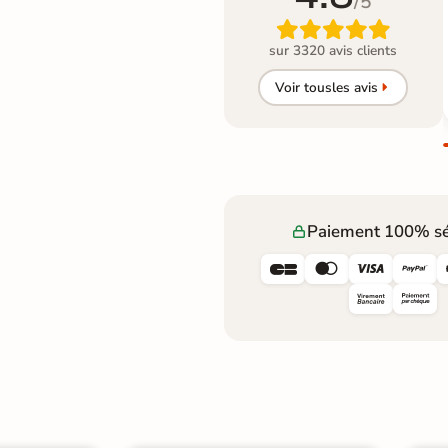
/5

sur 3320 avis clients
Voir tous
les avis
Paiement 100% sé



