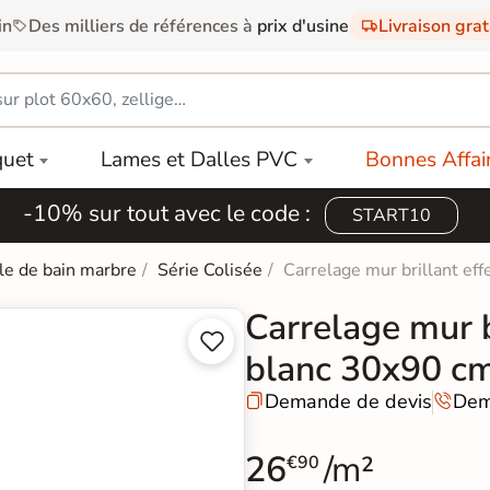
in
Des milliers de références à
prix d'usine
Livraison gra
quet
Lames et Dalles PVC
Bonnes Affai
-10% sur tout avec le code :
START10
le de bain marbre
Série Colisée
Carrelage mur brillant ef
Carrelage mur b


blanc 30x90 c
Demande de devis
Dem


26
/m²
€90