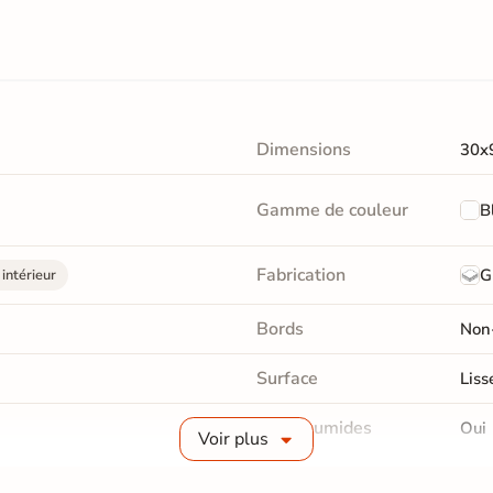
Dimensions
30x
Gamme de couleur
B
Fabrication
G
intérieur
Bords
Non-
Surface
Liss
Pièce humides
Oui
Voir plus
Choix
1er 