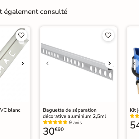
nt également consulté
Support
Anc
Origine
Esp




arrelage Blanc
|
re
|
Carrelage sol cuisine
|
PVC blanc
Baguette de séparation
Kit 
décorative aluminium 2,5ml
5
9 avis
30
€90