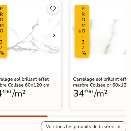
P
P


R
R
O
O
M
M
O
O
-
-
3
3
7
7
%
%
elage sol brillant effet
Carrelage sol brillant effet
bre Colisée 60x120 cm
marbre Colisée or 60x120
4
/m²
34
/m²
€90
€90
Voir tous les produits de la série