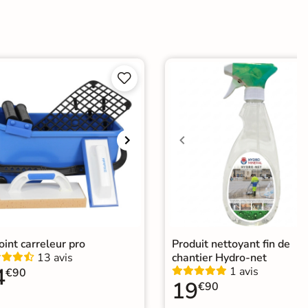
ien carrelage
Placo, tout type de support mural
agne


joint carreleur pro
Produit nettoyant fin de
13 avis
chantier Hydro-net
4
1 avis
€90
19
€90