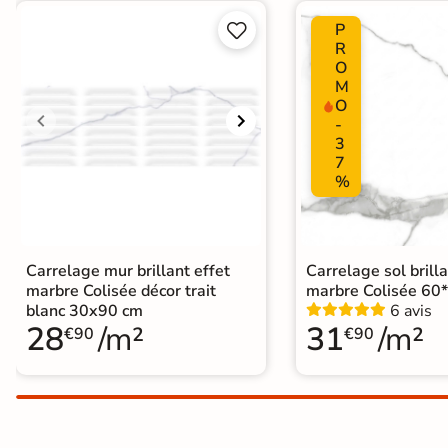
Terre
P


R
cuite &
O
M
tomette
O
-
Parement
3
7
mural
%
intérieur
PAR FORME &
Carrelage mur brillant effet
Carrelage sol brilla
DIMENSION
marbre Colisée décor trait
marbre Colisée 60
Carrelage
blanc 30x90 cm
6 avis
28
/m²
31
/m²
€90
€90
hexagonal
Carrelage très
grand format