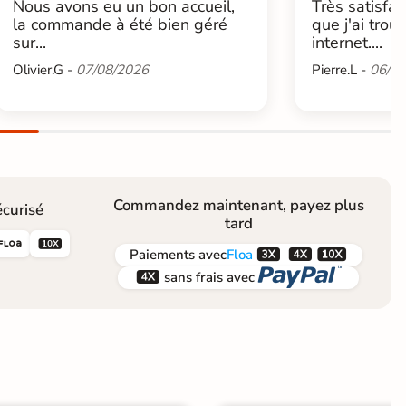
Nous avons eu un bon accueil,
Très satisfai
la commande à été bien géré
que j'ai trou
sur...
internet....
Olivier.G -
07/08/2026
Pierre.L -
06/08
Commandez maintenant, payez plus
curisé
tard





Paiements
avec
Floa


sans frais avec