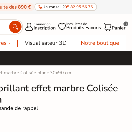
tuite dès 890 €
Un conseil ?
05 82 95 56 76
Mes listes de
Connexion
0




Produits Favoris
Inscription
Panier
res
Visualisateur 3D
Notre boutique
fet marbre Colisée blanc 30x90 cm
rillant effet marbre Colisée
m
ande de rappel