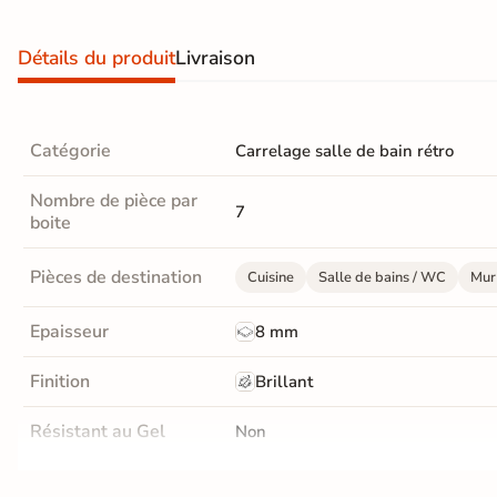
Carrelage extra fin
Détails du produit
Livraison
Voir tous les
formats
PAR FINITION
Catégorie
Carrelage salle de bain rétro
Carrelage poli /
Nombre de pièce par
7
boite
semi-poli
Carrelage brillant
Pièces de destination
Cuisine
Salle de bains / WC
Mur 
Epaisseur
8 mm
Échantillons gratuits
Finition
Brillant
Résistant au Gel
Non
5j
Conditionnement
Boite
LIVRAISON