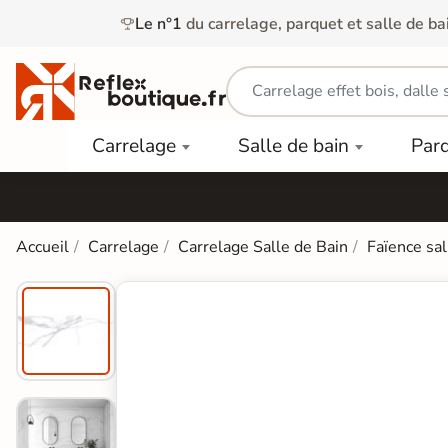
Le n°1
du carrelage, parquet et salle de ba
Carrelage
Mobilier
Parquet
Carrelage
Salle de bain
Par
Intérieur
et
Stratifié
squ'à
50%
Vasque
Carrelage
Parquet
PAR
Extérieur
Contrecollé
TYPE
Douche
relages
Accueil
Carrelage
Carrelage Salle de Bain
Faïence sal
Dalle
Lames
aïences
Terrasse
Baignoires
PAR
PVC
Sur Plot
et Balnéos
squ'à
COULEUR
40%
Carrelage
Dalles
WC
Salle de
Stratifié
PVC
Bain
Bois
Carrelage
quets
Lames
Colle &
Salle de
ols
clair
Finition
Bain
tifiés