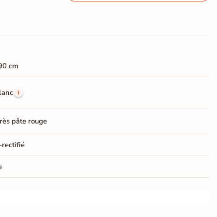
90 cm
lanc
rès pâte rouge
rectifié
e
Choix