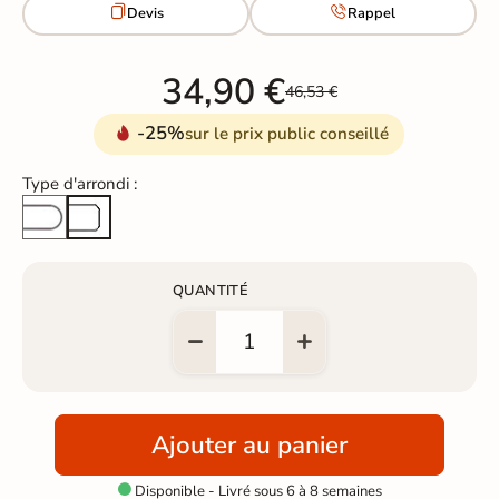


Devis
Rappel
34,90 €
46,53 €
-25%
sur le prix public conseillé
Type d'arrondi :
Arrondi total
Arête cassée
QUANTITÉ
Ajouter au panier
Disponible - Livré sous 6 à 8 semaines
