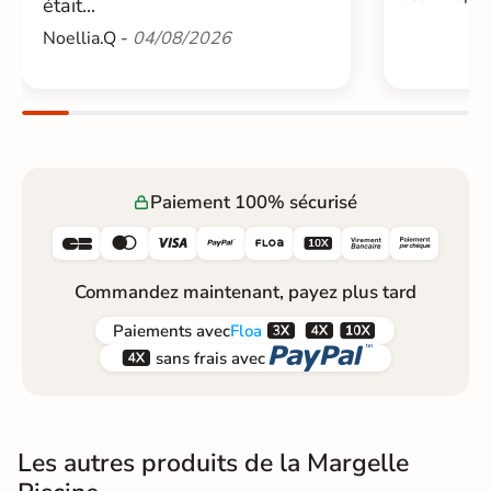
était...
Noellia.Q -
04/08/2026
Paiement 100% sécurisé






Commandez maintenant, payez plus tard



Paiements
avec
Floa


sans frais avec
Les autres produits de la Margelle