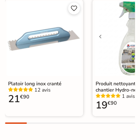


Choix
1er Choix
A coller sur chape
Pose
A coller sur ancien carrelage
Normes
Certification CE
Origine
Italie
Platoir long inox cranté
Produit nettoyant f
12 avis
chantier Hydro-net
21
1 avis
€90
19
€90