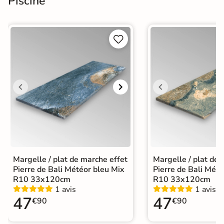
Piscine


Margelle / plat de marche effet
Margelle / plat de 
Pierre de Bali Météor bleu Mix
Pierre de Bali Mété
R10 33x120cm
R10 33x120cm
1 avis
1 avis
47
47
€90
€90