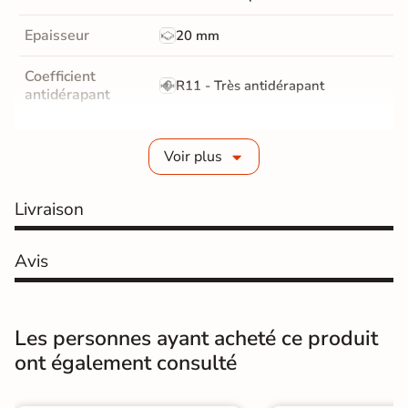
Epaisseur
20 mm
Coefficient
R11 - Très antidérapant
antidérapant
Résistance à
GR5 - Ultra-résistant
l'usure
Voir plus
Masse colorée
Oui
Livraison
Bords
rectifié
Avis
Finition
Mate
Surface
Antidérapante et structurée
Les personnes ayant acheté ce produit
ont également consulté
Résistant au Gel
Oui
Conditionnement
Pièce