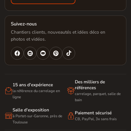
Suivez-nous
Chantiers clients, nouveautés et idées déco en
photos et vidéos.




Des milliers de
15 ans d'expérience
références


la référence du carrelage en
carrelage, parquet, salle de
ligne
bain
Salle d'exposition
Paiement sécurisé


à Portet-sur-Garonne, près de
CB, PayPal, 3x sans frais
Toulouse