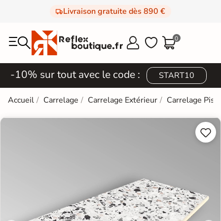
Livraison gratuite dès 890 €
0



-10% sur tout avec le code :
START10
Accueil
Carrelage
Carrelage Extérieur
Carrelage Pisc

