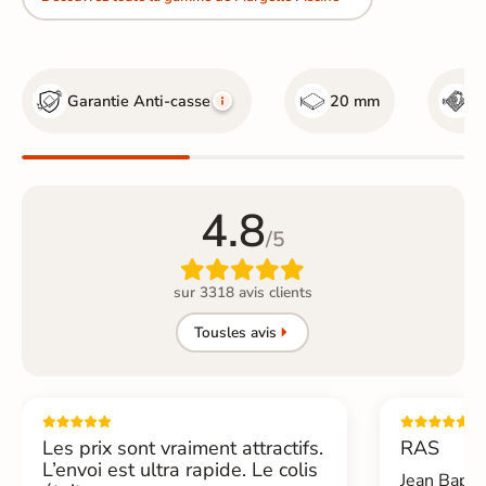
Garantie Anti-casse
20 mm
R
4.8
/5

sur 3318 avis clients
Tous
les avis
Les prix sont vraiment attractifs.
RAS
L’envoi est ultra rapide. Le colis
Jean Bapti