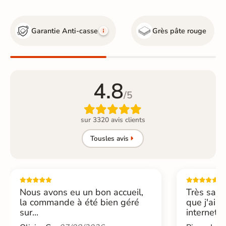
Garantie Anti-casse
Grès pâte rouge
4.8
/5

sur 3320 avis clients
Tous
les avis
Nous avons eu un bon accueil,
Très sati
la commande à été bien géré
que j'ai 
sur...
internet....