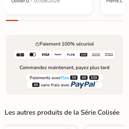
Olivier.G -
07/08/2026
Pierre.L -
Paiement 100% sécurisé






Commandez maintenant, payez plus tard



Paiements
avec
Floa


sans frais avec
Les autres produits de la Série Colisée