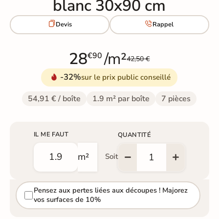
blanc 30x90 cm


Devis
Rappel
28
/m²
€90
42,50 €
-32%
sur le prix public conseillé
54,91 € / boîte
1.9 m² par boîte
7 pièces
IL ME FAUT
QUANTITÉ
m²
Soit
Pensez aux pertes liées aux découpes ! Majorez
vos surfaces de 10%