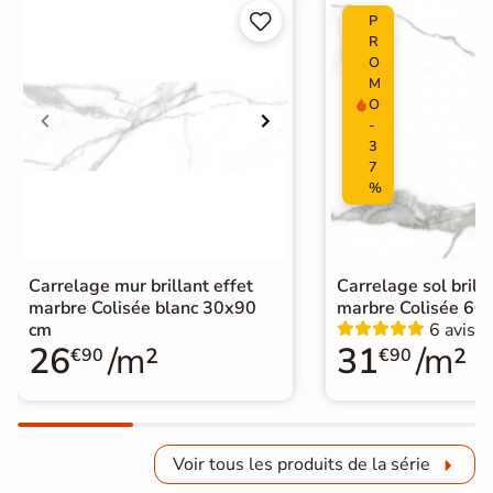


P
R
O
M
O
-
3
7
%
Carrelage mur brillant effet
Carrelage sol brilla
marbre Colisée blanc 30x90
marbre Colisée 60
cm
6 avis
26
/m²
31
/m²
€90
€90
Voir tous les produits de la série