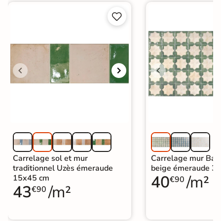


Carrelage sol et mur
Carrelage mur Bara
traditionnel Uzès émeraude
beige émeraude 3
40
/m²
15x45 cm
€90
43
/m²
€90