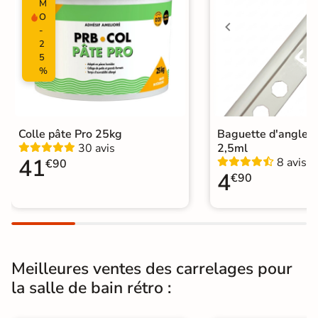
Ancien carrelage
M
Support
O
Placo, tout type de support mural
-
2
Normes
Certification CE
5
%
Origine
Espagne
Carrelage salle de bain vintage
|
Colle pâte Pro 25kg
Baguette d'angle 
Carrelage Blanc
|
30 avis
2,5ml
Catégories
Carrelage salle de bain effet marbre
41
8 avis
|
Carrelage sol cuisine
|
€90
4
Carrelage WC
€90
Meilleures ventes des carrelages pour
la salle de bain rétro :