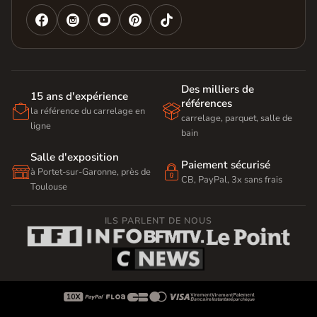




Des milliers de
15 ans d'expérience
références


la référence du carrelage en
carrelage, parquet, salle de
ligne
bain
Salle d'exposition
Paiement sécurisé


à Portet-sur-Garonne, près de
CB, PayPal, 3x sans frais
Toulouse
ILS PARLENT DE NOUS








