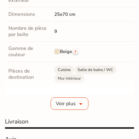
extérieur
Dimensions
25x70 cm
Nombre de pièce
9
par boite
Gamme de
Beige
couleur
Cuisine
Salle de bains / WC
Pièces de
destination
Mur intérieur
Fabrication
Grès pâte rouge
Voir plus
Epaisseur
8 mm
Livraison
Bords
Non-rectifié
Finition
Mate