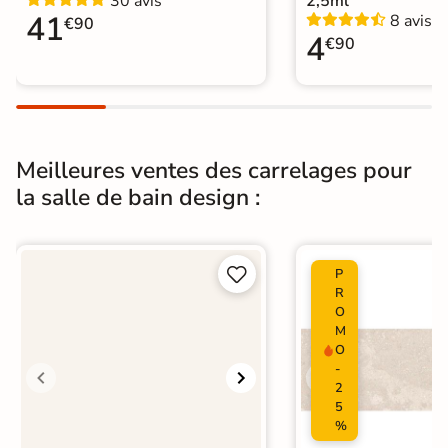
30 avis
2,5ml
Livraison express
|
41
8 avis
Carrelage salle de bain Livraison
€90
Catégories
4
express
€90
|
Carrelage sol cuisine
|
Carrelage WC
Meilleures ventes des carrelages pour
la salle de bain design :


P
R
O
M
O
-
2
5
%