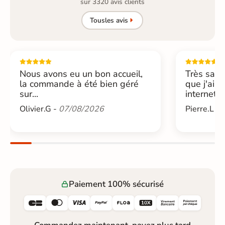
sur 3320 avis clients
Tous
les avis
Nous avons eu un bon accueil,
Très sati
la commande à été bien géré
que j'ai 
sur...
internet....
Olivier.G -
07/08/2026
Pierre.L -
Paiement 100% sécurisé





