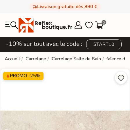
Livraison gratuite dès 890 €
0



-10% sur tout avec le code :
START10
Accueil
Carrelage
Carrelage Salle de Bain
faïence de
PROMO -25%

