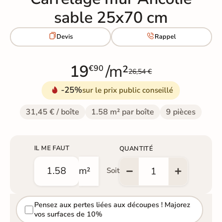
sable 25x70 cm


Devis
Rappel
19
/m²
€90
26,54 €
-25%
sur le prix public conseillé
31,45 € / boîte
1.58 m² par boîte
9 pièces
IL ME FAUT
QUANTITÉ
m²
Soit
Pensez aux pertes liées aux découpes ! Majorez
vos surfaces de 10%