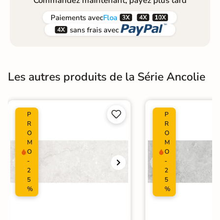
Commandez maintenant, payez plus tard



Paiements
avec
Floa


sans frais avec
Les autres produits de la Série Ancolie


P
P
R
R
O
O
M
M
O
O
-
-
2
2
5
5
%
%