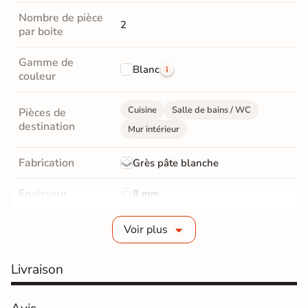
Nombre de pièce
2
par boite
Gamme de
Blanc
couleur
Cuisine
Salle de bains / WC
Pièces de
destination
Mur intérieur
Fabrication
Grès pâte blanche
Epaisseur
8 mm
Bords
rectifié
Voir plus
Finition
Mate
Livraison
Surface
Structurée