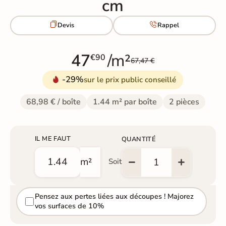
cm


Devis
Rappel
47
/m²
€90
67,47 €
-29%
sur le prix public conseillé
68,98 € / boîte
1.44 m² par boîte
2 pièces
IL ME FAUT
QUANTITÉ
m²
Soit
Pensez aux pertes liées aux découpes ! Majorez
vos surfaces de 10%