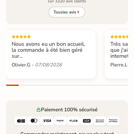
sur 3320 avis clients
Tous
les avis
Nous avons eu un bon accueil,
Très sati
la commande à été bien géré
que j'ai 
sur...
internet....
Olivier.G -
07/08/2026
Pierre.L -
Paiement 100% sécurisé





