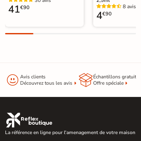
30 avis
2,5ml
Carrelage sol cuisine
|
41
8 avis
€90
Carrelage WC
4
€90


Avis clients
Échantillons gratuit
Découvrez tous les avis
Offre spéciale

La référence en ligne pour l'amenagement de votre maison