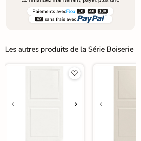
Commandez maintenant, payez plus tard



Paiements
avec
Floa


sans frais avec
Les autres produits de la Série Boiserie

