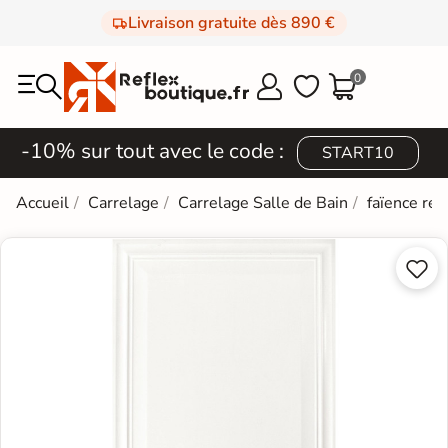
Livraison gratuite dès 890 €
0



-10% sur tout avec le code :
START10
Accueil
Carrelage
Carrelage Salle de Bain
faïence rét

