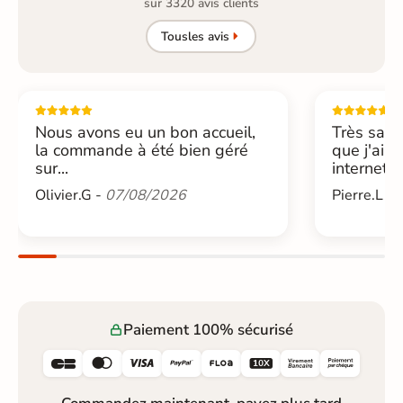
sur 3320 avis clients
Tous
les avis
Nous avons eu un bon accueil,
Très sati
la commande à été bien géré
que j'ai 
sur...
internet....
Olivier.G -
07/08/2026
Pierre.L -
Paiement 100% sécurisé





