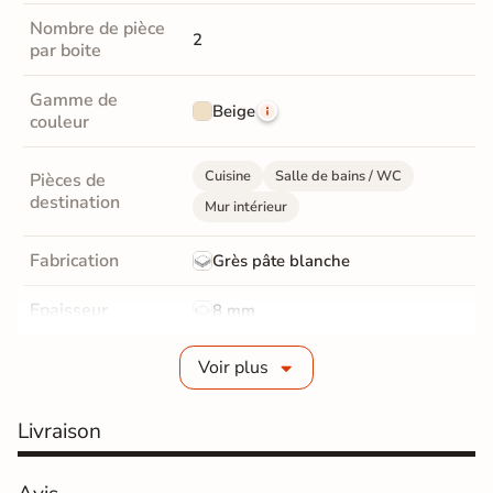
Nombre de pièce
2
par boite
Gamme de
Beige
couleur
Cuisine
Salle de bains / WC
Pièces de
destination
Mur intérieur
Fabrication
Grès pâte blanche
Epaisseur
8 mm
Bords
rectifié
Voir plus
Finition
Mate
Livraison
Surface
Structurée