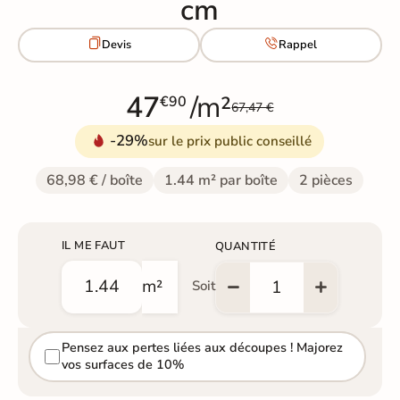
cm


Devis
Rappel
47
/m²
€90
67,47 €
-29%
sur le prix public conseillé
68,98 € / boîte
1.44 m² par boîte
2 pièces
IL ME FAUT
QUANTITÉ
m²
Soit
Pensez aux pertes liées aux découpes ! Majorez
vos surfaces de 10%