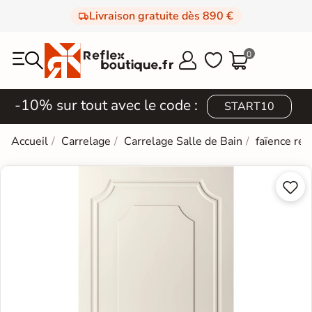
Livraison gratuite dès 890 €
0



-10% sur tout avec le code :
START10
Accueil
Carrelage
Carrelage Salle de Bain
faïence rét

