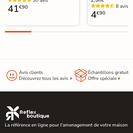
30 avis
2,5ml
format
41
8 avis
Catégories
|
Carrelage 60x120
|
€90
4
Carrelage Beige
|
€90
Carrelage sol cuisine
|
Carrelage WC


Avis clients
Échantillons gratuit
Découvrez tous les avis
Offre spéciale

La référence en ligne pour l'amenagement de votre maison