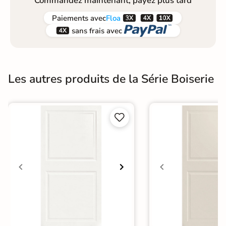
Commandez maintenant, payez plus tard



Paiements
avec
Floa


sans frais avec
Les autres produits de la Série Boiserie

