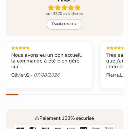

sur 3320 avis clients
Tous
les avis
Nous avons eu un bon accueil,
Très sati
la commande à été bien géré
que j'ai 
sur...
internet....
Olivier.G -
07/08/2026
Pierre.L -
Paiement 100% sécurisé





