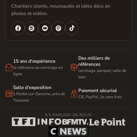
Chantiers clients, nouveautés et idées déco en
photos et vidéos.




Des milliers de
15 ans d'expérience
références


la référence du carrelage en
carrelage, parquet, salle de
ligne
bain
Salle d'exposition
Paiement sécurisé


à Portet-sur-Garonne, près de
CB, PayPal, 3x sans frais
Toulouse
ILS PARLENT DE NOUS