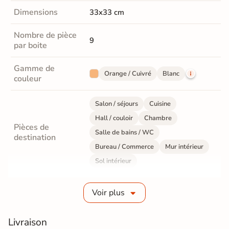
Dimensions
33x33 cm
Nombre de pièce
9
par boite
Gamme de
Orange / Cuivré
Blanc
couleur
Salon / séjours
Cuisine
Hall / couloir
Chambre
Pièces de
Salle de bains / WC
destination
Bureau / Commerce
Mur intérieur
Sol intérieur
Fabrication
Grès cérame émaillé
Voir plus
Epaisseur
8 mm
Livraison