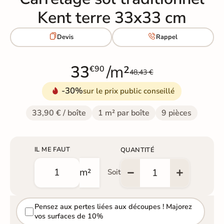
Kent terre 33x33 cm


Devis
Rappel
33
/m²
€90
48,43 €
-30%
sur le prix public conseillé
33,90 € / boîte
1 m² par boîte
9 pièces
IL ME FAUT
QUANTITÉ
m²
Soit
Pensez aux pertes liées aux découpes ! Majorez
vos surfaces de 10%