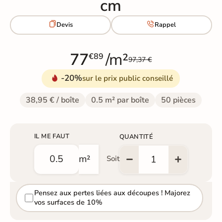
cm


Devis
Rappel
77
/m²
€89
97,37 €
-20%
sur le prix public conseillé
38,95 € / boîte
0.5 m² par boîte
50 pièces
IL ME FAUT
QUANTITÉ
m²
Soit
Pensez aux pertes liées aux découpes ! Majorez
vos surfaces de 10%