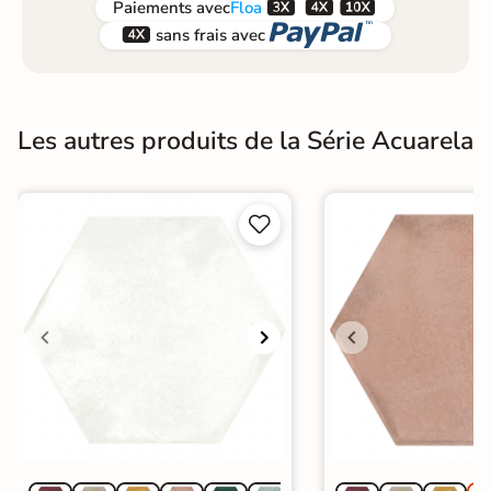



Paiements
avec
Floa


sans frais avec
Les autres produits de la Série Acuarela

