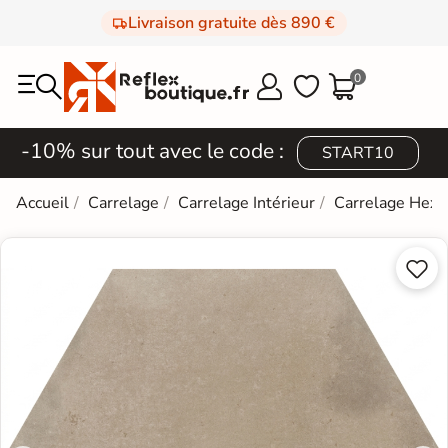
Livraison gratuite dès 890 €
0



-10% sur tout avec le code :
START10
Accueil
Carrelage
Carrelage Intérieur
Carrelage Hexa

