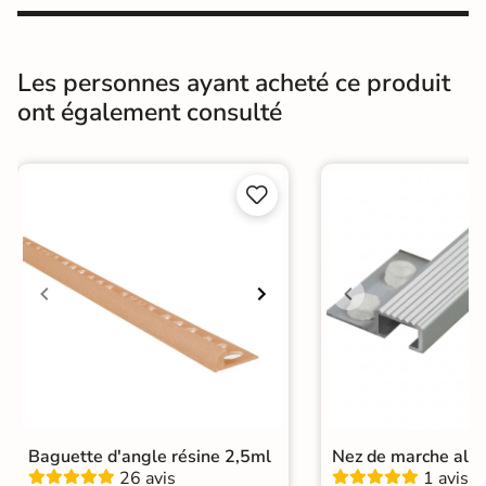
Masse colorée
Non
Bords
Non-rectifié
Les personnes ayant acheté ce produit
ont également consulté
Finition
Brillant
Surface
Structurée


Résistant au Gel
Oui
Pièce humides
Oui
Plancher
Oui
Chauffant
Conditionnement
Boite
Choix
1er Choix
Baguette d'angle résine 2,5ml
Nez de marche alu
26 avis
1 avis
Pose
Coller