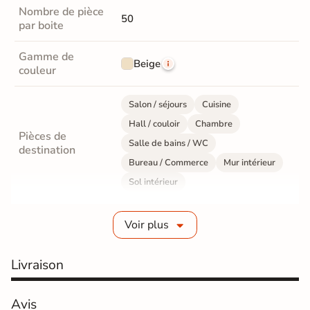
Nombre de pièce
50
par boite
Gamme de
Beige
couleur
Salon / séjours
Cuisine
Hall / couloir
Chambre
Pièces de
Salle de bains / WC
destination
Bureau / Commerce
Mur intérieur
Sol intérieur
Fabrication
Grès cérame émaillé
Voir plus
Epaisseur
8 mm
Livraison
Résistance à
Gr4 - Très résistant
l'usure
Avis