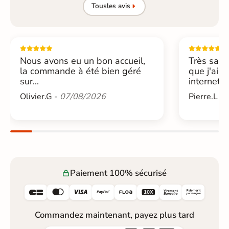
Tous
les avis
Nous avons eu un bon accueil,
Très sati
la commande à été bien géré
que j'ai 
sur...
internet....
Olivier.G -
07/08/2026
Pierre.L -
Paiement 100% sécurisé






Commandez maintenant, payez plus tard