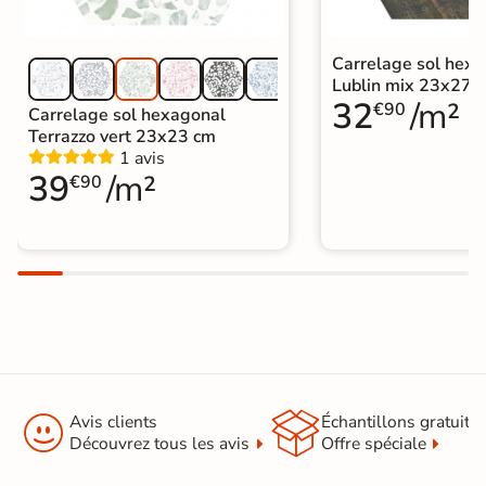
Carrelage sol hex
Lublin mix 23x27 
32
/m²
€90
Carrelage sol hexagonal
Terrazzo vert 23x23 cm
1 avis
39
/m²
€90


Avis clients
Échantillons gratuit
Découvrez tous les avis
Offre spéciale