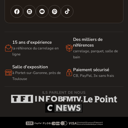




Des milliers de
15 ans d'expérience
références


la référence du carrelage en
carrelage, parquet, salle de
ligne
bain
Salle d'exposition
Paiement sécurisé


à Portet-sur-Garonne, près de
CB, PayPal, 3x sans frais
Toulouse
ILS PARLENT DE NOUS








