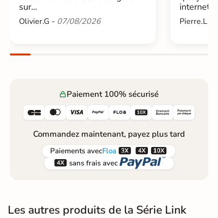
sur...
internet....
Olivier.G -
07/08/2026
Pierre.L -
Paiement 100% sécurisé






Commandez maintenant, payez plus tard



Paiements
avec
Floa


sans frais avec
Les autres produits de la Série Link