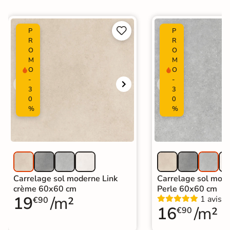


P
P
R
R
O
O
M
M
O
O
-
-
3
3
0
0
%
%
Carrelage sol moderne Link
Carrelage sol mode
crème 60x60 cm
Perle 60x60 cm
19
/m²
1 avis
€90
16
/m²
€90