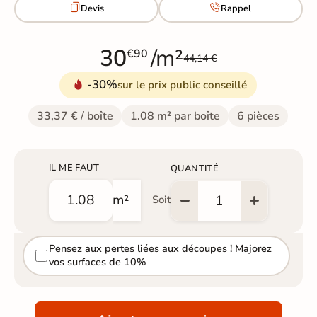


Devis
Rappel
30
/m²
€90
44,14 €
-30%
sur le prix public conseillé
33,37 € / boîte
1.08 m² par boîte
6 pièces
IL ME FAUT
QUANTITÉ
m²
Soit
Pensez aux pertes liées aux découpes ! Majorez
vos surfaces de 10%