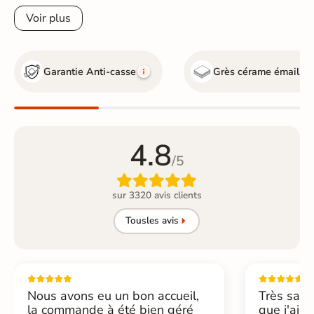
Voir plus
Garantie Anti-casse
Grès cérame émaillé
4.8
/5

sur 3320 avis clients
Tous
les avis
Nous avons eu un bon accueil,
Très sati
la commande à été bien géré
que j'ai 