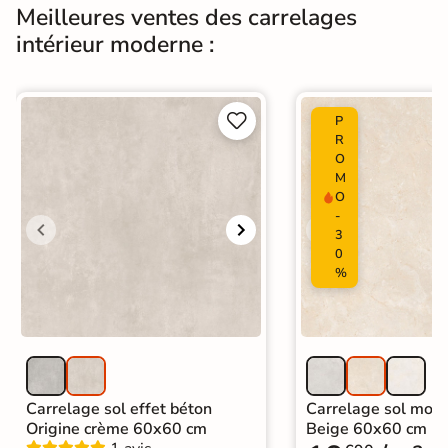
Meilleures ventes des carrelages
Origine
Espagne
intérieur moderne :
Carrelage design
|
Carrelage Gris
|
Carrelage 30x60 cm
|
Carrelage intérieur / extérieur
Catégories
identique


P
|
Carrelage sol cuisine
|
R
Carrelage salon moderne
|
O
M
Carrelage Chambre
|
Carrelage WC
O
-
3
0
%
Carrelage sol effet béton
Carrelage sol mode
Origine crème 60x60 cm
Beige 60x60 cm