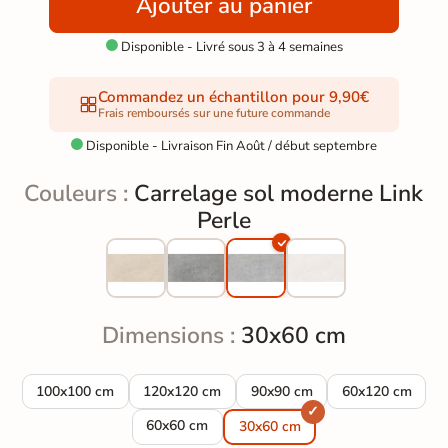
Ajouter au panier
Disponible - Livré sous 3 à 4 semaines

Commandez un échantillon pour 9,90€
Frais remboursés sur une future commande
Disponible - Livraison Fin Août / début septembre

Couleurs :
Carrelage sol moderne Link
Perle
Dimensions :
30x60 cm
Carrelage sol moderne Link Perle 100x100 cm
Carrelage sol moderne Link Perle 120x120 cm
Carrelage sol moderne Link P
Carrelage sol m
100x100 cm
120x120 cm
90x90 cm
60x120 cm
Carrelage sol moderne Link Perle 60x60 cm
60x60 cm
30x60 cm