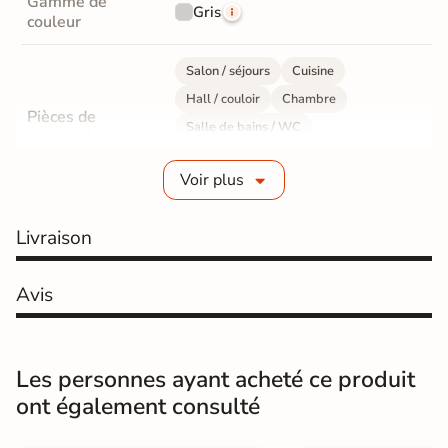
Gamme de
Gris
couleur
Salon / séjours
Cuisine
Hall / couloir
Chambre
Pièces de
Salle de bains / WC
destination
Bureau / Commerce
Mur intérieur
Voir plus
Sol intérieur
Fabrication
Grès cérame émaillé
Livraison
Epaisseur
8 mm
Avis
Résistance à
Gr4 - Très résistant
l'usure
Les personnes ayant acheté ce produit
Masse colorée
Non
ont également consulté
Bords
rectifié