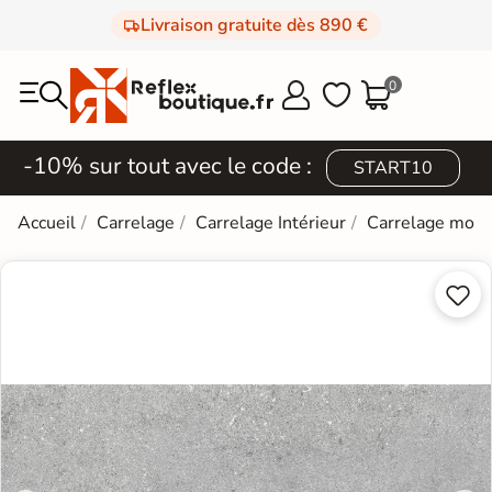
Livraison gratuite dès 890 €
0



-10% sur tout avec le code :
START10
Accueil
Carrelage
Carrelage Intérieur
Carrelage mod

