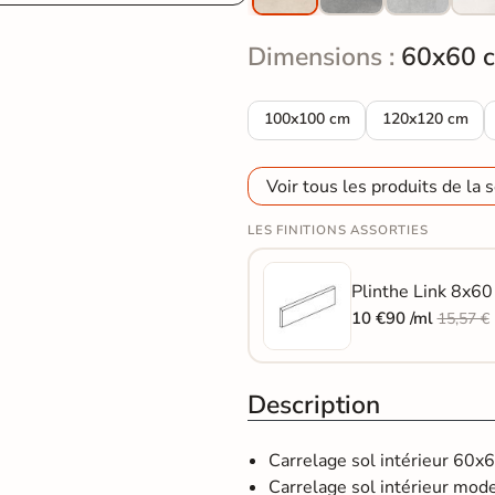
Dimensions :
60x60 
Carrelage sol moderne Link cr
Carrelage sol 
100x100 cm
120x120 cm
Voir tous les produits de la s
LES FINITIONS ASSORTIES
Plinthe Link 8x60 
10 €90 /ml
15,57 €
Description
Carrelage sol intérieur 60x
Carrelage sol intérieur moder