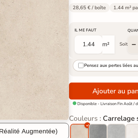
28,65 € / boîte
1.44 m² pa
IL ME FAUT
QUA
m²
Soit
Pensez aux pertes liées a
Ajouter au pan
Disponible - Livraison Fin Août /

Couleurs :
Carrelage 
 Réalité Augmentée)