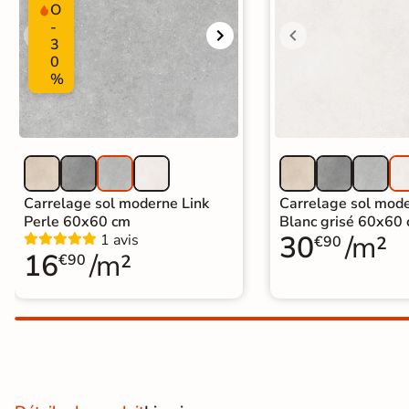
O
Carrelage extra fin
-
3
Voir tous les
0
%
formats
PAR FINITION
Carrelage poli /
semi-poli
Carrelage sol moderne Link
Carrelage sol mode
Perle 60x60 cm
Blanc grisé 60x60
Carrelage brillant
30
/m²
1 avis
€90
16
/m²
€90
Échantillons gratuits
ÉCHANTILLONS
GRATUITS
Échantillons
GRATUITS
*