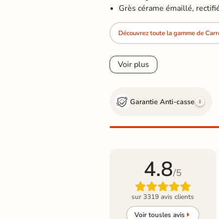
Grès cérame émaillé, rectifi
Découvrez toute la gamme de Car
Voir plus
Garantie Anti-casse
4.8
/5

sur 3319 avis clients
Voir tous
les avis