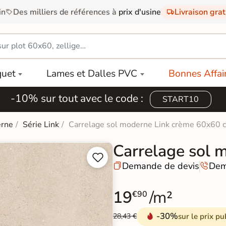
in
Des milliers de références à
prix d'usine
Livraison gra
quet
Lames et Dalles PVC
Bonnes Affai
-10% sur tout avec le code :
START10
erne
Série Link
Carrelage sol moderne Link crème 60x60 
Carrelage sol 


Demande de devis
Dem


19
/m²
€90
-30%
sur le prix pu
28,43 €