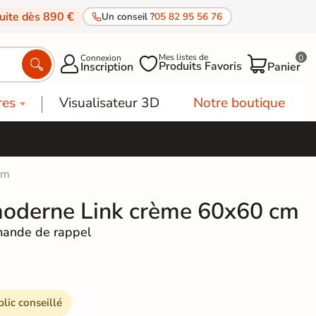
tuite dès 890 €
Un conseil ?
05 82 95 56 76
Mes listes de
Connexion
0




Produits Favoris
Inscription
Panier
res
Visualisateur 3D
Notre boutique
cm
moderne Link crème 60x60 cm
ande de rappel
blic conseillé