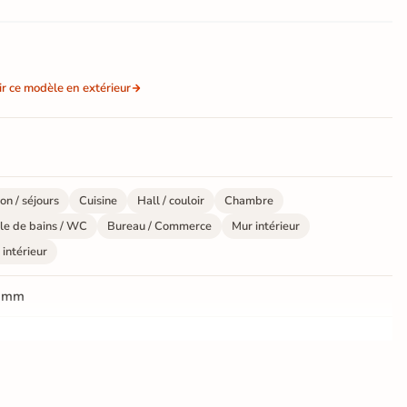
ir ce modèle en extérieur
on / séjours
Cuisine
Hall / couloir
Chambre
le de bains / WC
Bureau / Commerce
Mur intérieur
 intérieur
 mm
ate