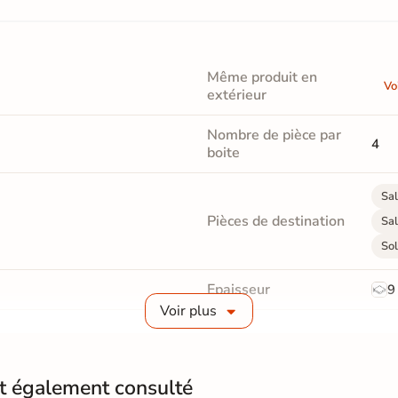
Même produit en
Vo
extérieur
Nombre de pièce par
4
boite
Sal
Pièces de destination
Sal
Sol
Epaisseur
9
Voir plus
Masse colorée
Non
Finition
M
nt également consulté