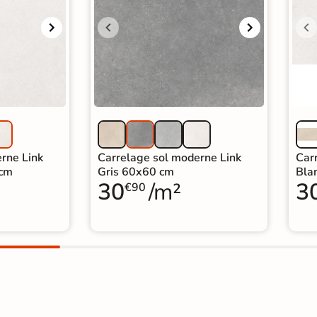
rne Link
Carrelage sol moderne Link
Car
 cm
Gris 60x60 cm
Bla
30
/m²
3
€90