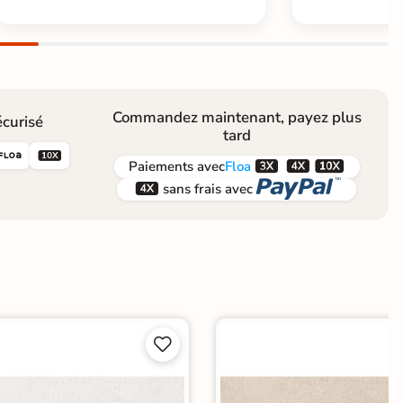
Commandez maintenant, payez plus
curisé
tard





Paiements
avec
Floa


sans frais avec

