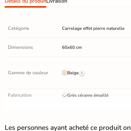
Détails du produit
Livraison
Recevez vos
échantillons chez
vous
en
quelques jours
Catégorie
Carrelage effet pierre naturelle
Dimensions
60x60 cm
* Seuls les frais
d'expédition vous
seront facturés
—
Gamme de couleur
Beige
et remboursés
intégralement
sur
votre future
commande
Fabrication
Grès cérame émaillé
Demander mes
échantillons
Résistance à l'usure
Gr4 - Très résistant
gratuits
Bords
rectifié
Les personnes ayant acheté ce produit o