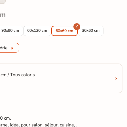
cm
ème 100x100 cm
moderne Link crème 120x120 cm
Carrelage sol moderne Link crème 90x90 cm
Carrelage sol moderne Link crème 60x120 cm
Carrelage sol moderne 
90x90 cm
60x120 cm
30x60 cm
60x60 cm
érie
cm / Tous coloris
60 cm.
ne, idéal pour salon, séjour, cuisine, ...