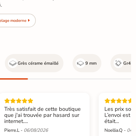
é.
relage moderne
Grès cérame émaillé
9 mm
Gr4 - 
Très satisfait de cette boutique
Les prix sont
que j'ai trouvée par hasard sur
L’envoi est u
internet....
était...
Pierre.L -
06/08/2026
Noellia.Q -
04/