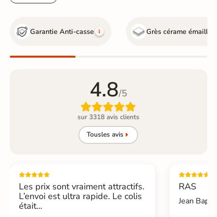
Garantie Anti-casse
Grès cérame émaillé
4.8
/5

sur 3318 avis clients
Tous
les avis
Les prix sont vraiment attractifs.
RAS
L’envoi est ultra rapide. Le colis
Jean Bapti
était...