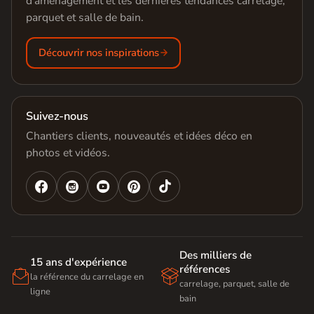
d'aménagement et les dernières tendances carrelage,
parquet et salle de bain.
Découvrir nos inspirations
Suivez-nous
Chantiers clients, nouveautés et idées déco en
photos et vidéos.




Des milliers de
15 ans d'expérience
références


la référence du carrelage en
carrelage, parquet, salle de
ligne
bain