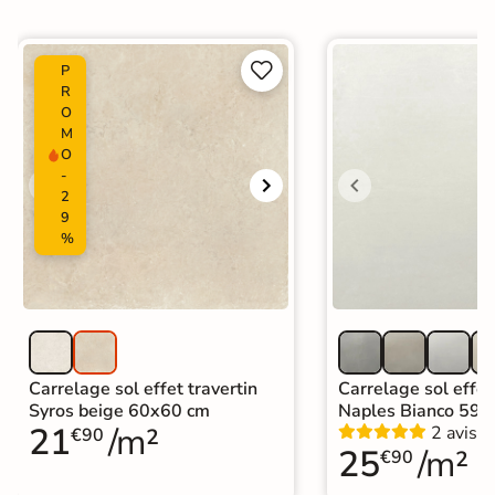
Carrelage effet pierre intérieur
|
Carrelage Beige
|
Carrelage 30x60 cm
|
Carrelage intérieur / extérieur


P
Catégories
identique
R
|
Carrelage sol cuisine
|
O
M
Carrelage salon moderne
|
O
Carrelage Chambre
|
Carrelage WC
-
2
9
%
Carrelage sol effet travertin
Carrelage sol effet
Syros beige 60x60 cm
Naples Bianco 59,
21
/m²
2 avis
€90
25
/m²
€90