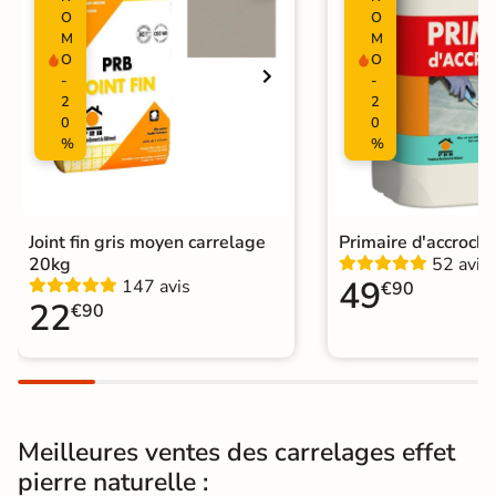
Surface
O
O
Lisse
M
M
O
O
Résistant au Gel
Oui
-
-
2
2
Plancher
0
0
Oui
Chauffant
%
%
Conditionnement
Boite
Choix
1er Choix
Joint fin gris moyen carrelage
Primaire d'accroch
20kg
52 avis
49
147 avis
€90
Pose
Coller
22
€90
Support
Chape
Ancien carrelage
Normes
Certification CE
Meilleures ventes des carrelages effet
Origine
Espagne
pierre naturelle :