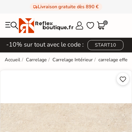
Livraison gratuite dès 890 €
0



-10% sur tout avec le code :
START10
Accueil
Carrelage
Carrelage Intérieur
carrelage effet 

