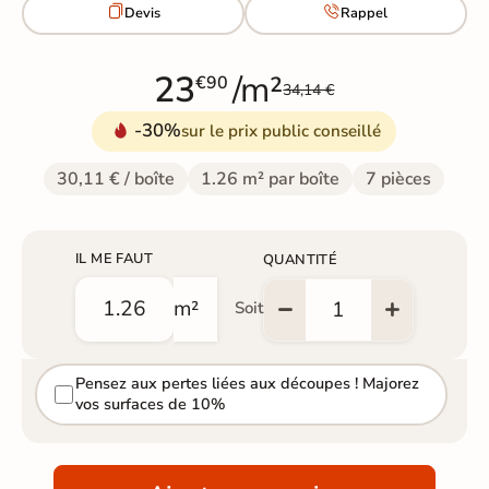


Devis
Rappel
23
/m²
€90
34,14 €
-30%
sur le prix public conseillé
30,11 € / boîte
1.26 m² par boîte
7 pièces
IL ME FAUT
QUANTITÉ
m²
Soit
Pensez aux pertes liées aux découpes ! Majorez
vos surfaces de 10%