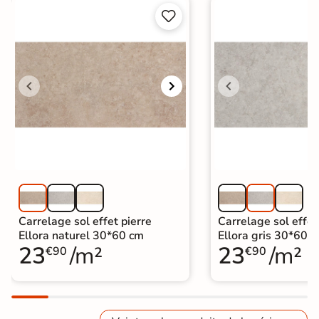


Carrelage sol effet pierre
Carrelage sol effet
Ellora naturel 30*60 cm
Ellora gris 30*60 
23
/m²
23
/m²
€90
€90