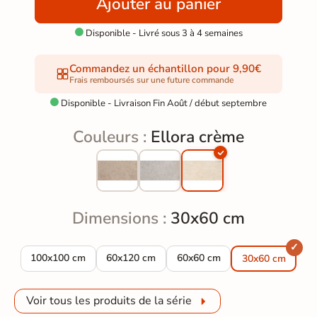
Ajouter au panier
Disponible - Livré sous 3 à 4 semaines

Commandez un échantillon pour 9,90€
Frais remboursés sur une future commande
Disponible - Livraison Fin Août / début septembre

Couleurs :
Ellora crème
Dimensions :
30x60 cm
Carrelage sol effet pierre Ellora crème 100*100 cm
Carrelage sol effet pierre Ellora crème 60*12
Carrelage sol effet pierre Ell
100x100 cm
60x120 cm
60x60 cm
30x60 cm
Voir tous les produits de la série