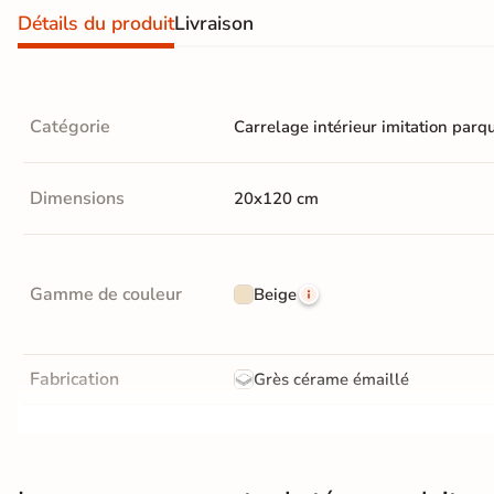
d'acheter
Détails du produit
Livraison
Utilisez notre simulateur
de carrelage en 3D pour
afficher nos produits
dans
votre maison
Catégorie
Carrelage intérieur imitation parq
Dimensions
20x120 cm
3D
3D
Gamme de couleur
Beige
Rendu
Testez
Simple,
réaliste
plusieurs
rapide
en
références
et gratuit
temps
réel
Fabrication
Grès cérame émaillé
Tester le
Résistance à l'usure
GR5 - Ultra-résistant
simulateur 3D
Aucune inscription requise
Bords
rectifié