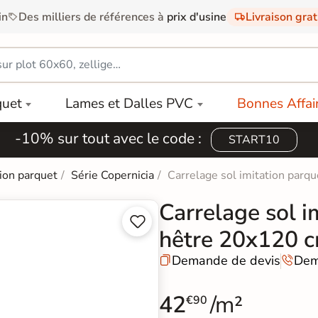
in
Des milliers de références à
prix d'usine
Livraison gra
quet
Lames et Dalles PVC
Bonnes Affai
-10% sur tout avec le code :
START10
tion parquet
Série Copernicia
Carrelage sol imitation parq
Carrelage sol i


hêtre 20x120 
Demande de devis
Dem


42
/m²
€90