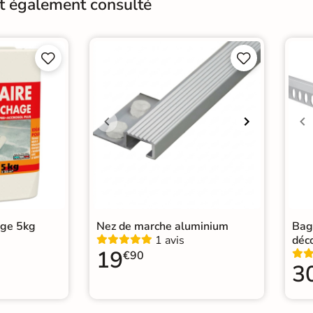
nt également consulté
Résistant au Gel
Oui
Conditionnement
Boit




Pose
Coll
Normes
Cert
Carr
Catégories
Carr
Car
age 5kg
Nez de marche aluminium
Bag
1 avis
déc
19
€90
3