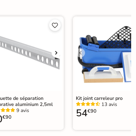
e


er
ification CE
elage imitation parquet intérieur
|
Carrelage Beige
|
elage sol cuisine
|
Carrelage salon moderne
|
relage Chambre
|
Carrelage WC
uette de séparation
Kit joint carreleur pro
orative aluminium 2,5ml
13 avis
54
9 avis
€90
0
€90