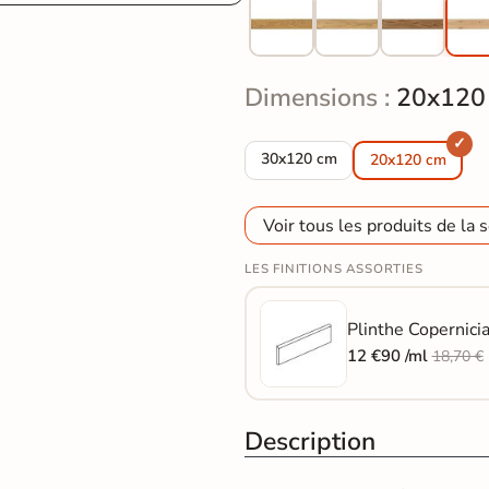
Dimensions :
20x120
Carrelage sol imitation parquet
30x120 cm
20x120 cm
Voir tous les produits de la s
LES FINITIONS ASSORTIES
Plinthe Copernici
12 €90 /ml
18,70 €
Description