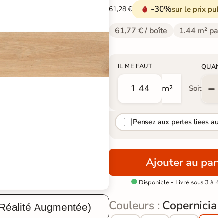
-30%
sur le prix pu
61,28 €
61,77 € / boîte
1.44 m² pa
IL ME FAUT
QUA
m²
Soit
Pensez aux pertes liées a
Ajouter au pan
Disponible - Livré sous 3 à 

Couleurs :
Copernicia
 Réalité Augmentée)