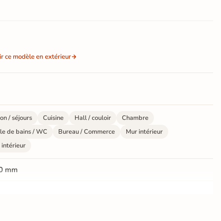
ir ce modèle en extérieur
on / séjours
Cuisine
Hall / couloir
Chambre
le de bains / WC
Bureau / Commerce
Mur intérieur
 intérieur
0 mm
ate