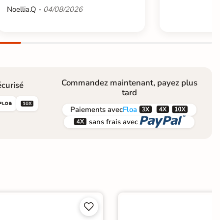
Noellia.Q -
04/08/2026
Commandez maintenant, payez plus
curisé
tard





Paiements
avec
Floa


sans frais avec

