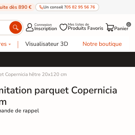
tuite dès 890 €
Un conseil ?
05 82 95 56 76
Mes listes de
Connexion
0




Produits Favoris
Inscription
Panier
res
Visualisateur 3D
Notre boutique
uet Copernicia hêtre 20x120 cm
mitation parquet Copernicia
cm
ande de rappel