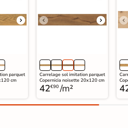
tion parquet
Carrelage sol imitation parquet
Carr
0x120 cm
Copernicia noisette 20x120 cm
Cop
42
/m²
4
€90