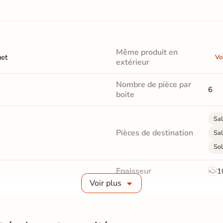
Même produit en
uet
Vo
extérieur
Nombre de pièce par
6
boite
Sal
Pièces de destination
Sal
Sol
Epaisseur
1
Voir plus
Masse colorée
Oui
Finition
M