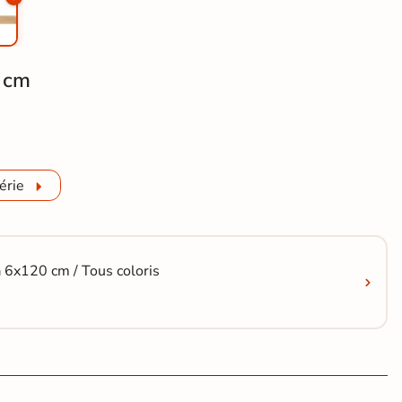
 cm
 Copernicia hêtre 30x120 cm
érie
a 6x120 cm / Tous coloris