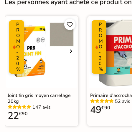
Les personnes ayant acheté ce produit o
Surface
Lisse
Plancher Chauffant
Oui
P
P


R
R
O
O
Choix
1er Choix
M
M
O
O
Support
Chape
Ancien carrelage
-
-
2
2
0
0
%
%
Origine
Italie
Joint fin gris moyen carrelage
Primaire d'accroch
20kg
52 avis
49
147 avis
€90
22
€90