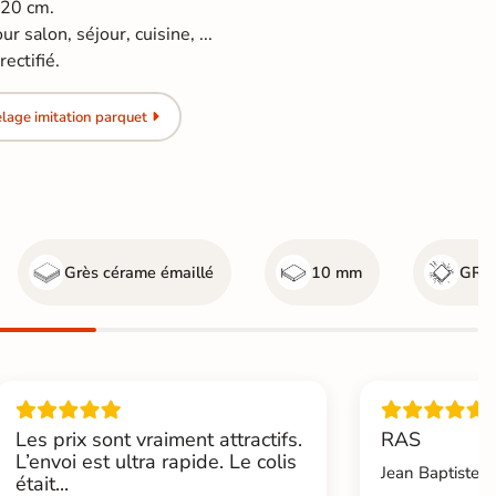
120 cm.
ur salon, séjour, cuisine, ...
ectifié.
lage imitation parquet
Grès cérame émaillé
10 mm
GR5 
Les prix sont vraiment attractifs.
RAS
L’envoi est ultra rapide. Le colis
Jean Baptiste.L
était...