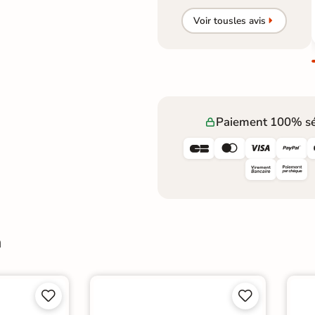
Voir tous
les avis
Paiement 100% sé




a



