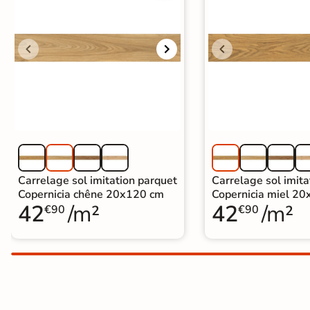
Carrelage extra fin
Voir tous les
formats
PAR FINITION
Carrelage poli /
semi-poli
Carrelage brillant
Carrelage sol imitation parquet
Carrelage sol imita
Copernicia chêne 20x120 cm
Copernicia miel 2
42
/m²
42
/m²
Échantillons gratuits
€90
€90
SIMULATEUR 3D
Visualisez
avant