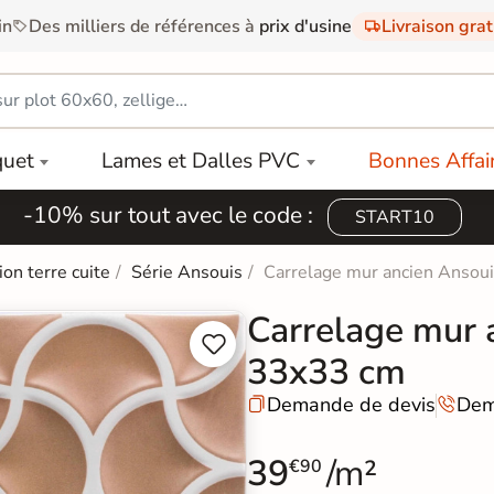
in
Des milliers de références à
prix d'usine
Livraison gra
quet
Lames et Dalles PVC
Bonnes Affai
-10% sur tout avec le code :
START10
ion terre cuite
Série Ansouis
Carrelage mur ancien Ansoui
Carrelage mur a


33x33 cm
Demande de devis
Dem


39
/m²
€90