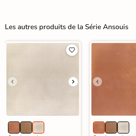
Terre
cuite &
Les autres produits de la Série Ansouis
tomette
Parement


mural
intérieur
PAR FORME &
DIMENSION
Carrelage
hexagonal
Carrelage très
grand format