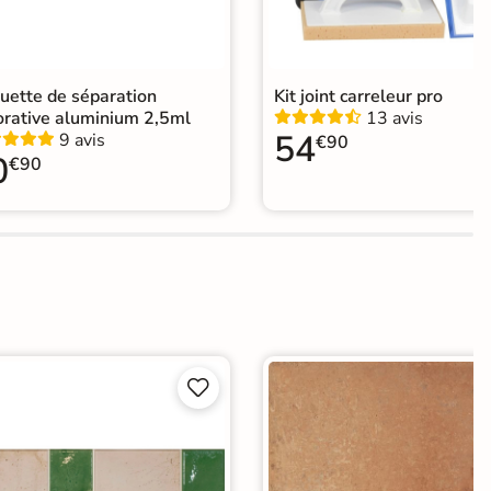
uette de séparation
Kit joint carreleur pro
orative aluminium 2,5ml
13 avis
54
9 avis
€90
0
€90

