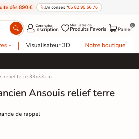
tuite dès 890 €
Un conseil ?
05 82 95 56 76
Mes listes de
Connexion
0




Produits Favoris
Inscription
Panier
res
Visualisateur 3D
Notre boutique
s relief terre 33x33 cm
ncien Ansouis relief terre
ande de rappel