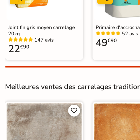
Joint fin gris moyen carrelage
Primaire d'accroch
20kg
52 avis
49
147 avis
€90
22
€90
Meilleures ventes des carrelages tradition

