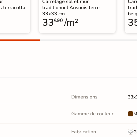
ur
Carrelage sol et mur
Car
s terracotta
traditionnel Ansouis terre
trad
33x33 cm
bei
33
/m²
3
€90
Dimensions
33x
Gamme de couleur
M
Fabrication
G