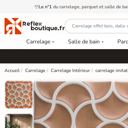
Le n°1
du carrelage, parquet et salle de ba
Carrelage
Mobilier
Parquet
Carrelage
Salle de bain
Par
Intérieur
et
Stratifié
squ'à
50%
Vasque
Carrelage
Parquet
PAR
Extérieur
Contrecollé
TYPE
Douche
relages
Accueil
Carrelage
Carrelage Intérieur
carrelage imitat
Dalle
Lames
aïences
Terrasse
Baignoires
PAR
PVC
Sur Plot
et Balnéos
squ'à
COULEUR
40%
Carrelage
Dalles
WC
Salle de
Stratifié
PVC
Bain
Bois
Carrelage
quets
Lames
Colle &
Salle de
ols
clair
Finition
Bain
tifiés