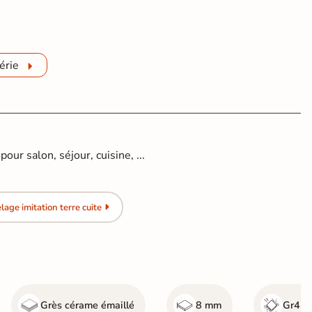
érie
pour salon, séjour, cuisine, ...
age imitation terre cuite
Grès cérame émaillé
8 mm
Gr4 - 