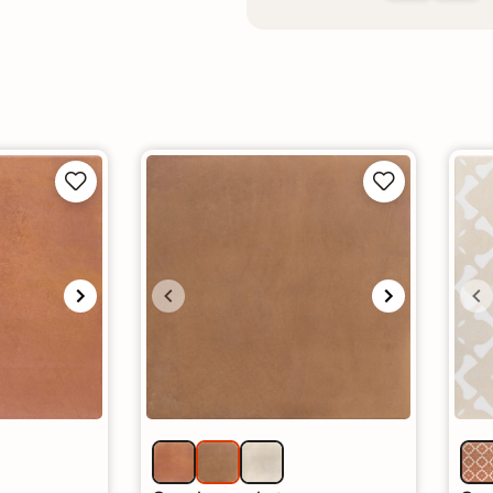



