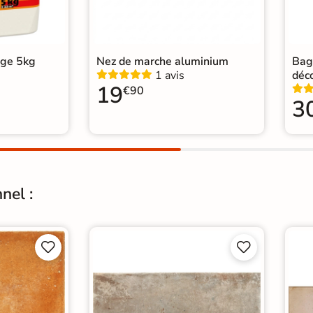
age 5kg
Nez de marche aluminium
Bag
1 avis
déc
19
€90
3
nel :



