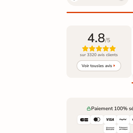
4.8
/5

sur 3320 avis clients
Voir tous
les avis
Paiement 100% sé



