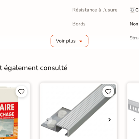
Résistance à l'usure
G
Bords
Non-
Surface
Stru
Voir plus
Pièce humides
Oui
Choix
1er 
nt également consulté
Support
Anc




Origine
Esp
arrelage 33x33 cm
|