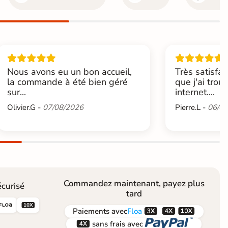
Nous avons eu un bon accueil,
Très satisfai
la commande à été bien géré
que j'ai trou
sur...
internet....
Olivier.G -
07/08/2026
Pierre.L -
06/08
Commandez maintenant, payez plus
curisé
tard





Paiements
avec
Floa


sans frais avec