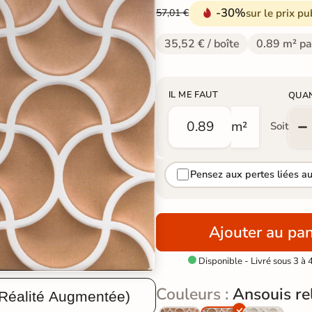
-30%
sur le prix pu
57,01 €
35,52 € / boîte
0.89 m² pa
IL ME FAUT
QUA
m²
Soit
Pensez aux pertes liées a
Ajouter au pan
Disponible - Livré sous 3 à 

Couleurs :
Ansouis rel
 Réalité Augmentée)