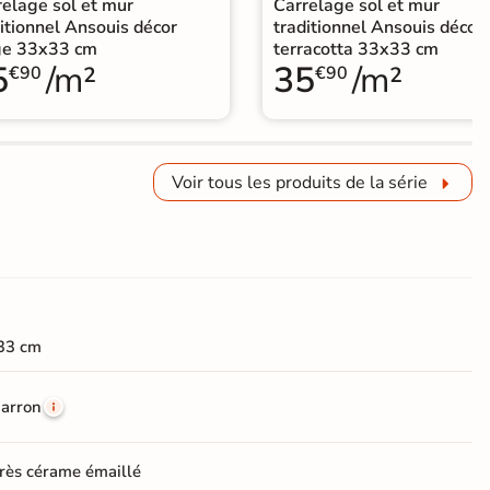
relage sol et mur
Carrelage sol et mur
itionnel Ansouis décor
traditionnel Ansouis décor
ge 33x33 cm
terracotta 33x33 cm
5
/m²
35
/m²
€90
€90
Voir tous les produits de la série
33 cm
arron
rès cérame émaillé