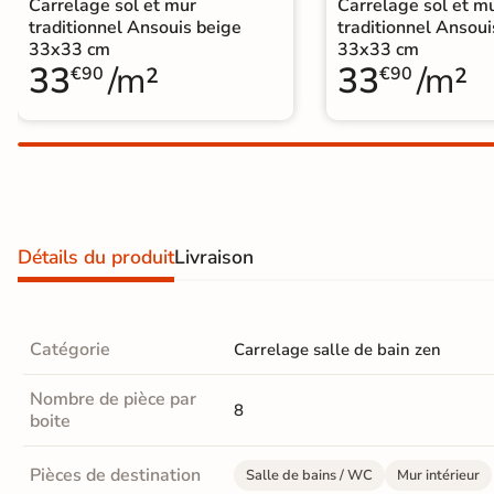
Carrelage sol et mur
Carrelage sol et m
Carrelage extra fin
traditionnel Ansouis beige
traditionnel Ansoui
33x33 cm
33x33 cm
Voir tous les
33
/m²
33
/m²
€90
€90
formats
PAR FINITION
Carrelage poli /
semi-poli
Détails du produit
Livraison
Carrelage brillant
Échantillons gratuits
Catégorie
Carrelage salle de bain zen
Nombre de pièce par
8
boite
5j
Pièces de destination
Salle de bains / WC
Mur intérieur
LIVRAISON