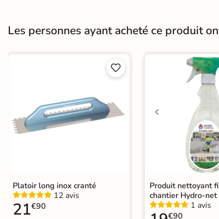
Normes
Certification CE
EXPRESS
Livraison
Les personnes ayant acheté ce produit o
EXPRESS
Nous vous
proposons une


liste de
produits
livrables
chez
vous sous 5
jours
Voir les
produits
express
Platoir long inox cranté
Produit nettoyant f
12 avis
chantier Hydro-net
21
1 avis
€90
€90