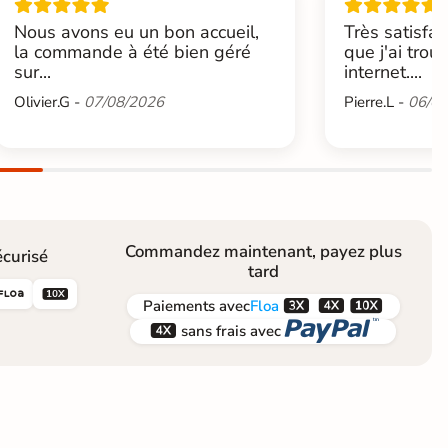
Nous avons eu un bon accueil,
Très satisfai
la commande à été bien géré
que j'ai trou
sur...
internet....
Olivier.G -
07/08/2026
Pierre.L -
06/08
Commandez maintenant, payez plus
curisé
tard





Paiements
avec
Floa


sans frais avec