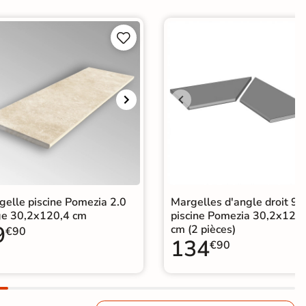


gelle piscine Pomezia 2.0
Margelles d'angle droit 90
ge 30,2x120,4 cm
piscine Pomezia 30,2x120
9
cm (2 pièces)
€90
134
€90