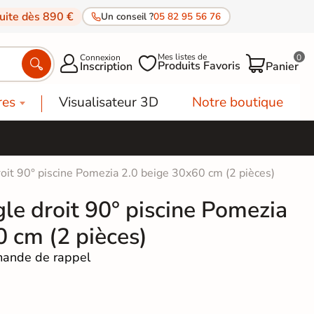
tuite dès 890 €
Un conseil ?
05 82 95 56 76
Mes listes de
Connexion
0




Produits Favoris
Inscription
Panier
res
Visualisateur 3D
Notre boutique
oit 90° piscine Pomezia 2.0 beige 30x60 cm (2 pièces)
le droit 90° piscine Pomezia
0 cm (2 pièces)
ande de rappel