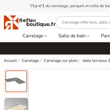
Le n°1
du carrelage, parquet et salle de ba
Carrelage
Mobilier
Parquet
Carrelage
Salle de bain
Par
Intérieur
et
Stratifié
squ'à
50%
Vasque
Carrelage
Parquet
PAR
Extérieur
Contrecollé
TYPE
Douche
relages
Accueil
Carrelage
Carrelage sur plots
dalle terrasse 2
Dalle
Lames
aïences
Terrasse
Baignoires
PAR
PVC
Sur Plot
et Balnéos
squ'à
COULEUR
40%
Carrelage
Dalles
WC
Salle de
Stratifié
PVC
Bain
Bois
Carrelage
quets
Lames
Colle &
Salle de
ols
clair
Finition
Bain
tifiés