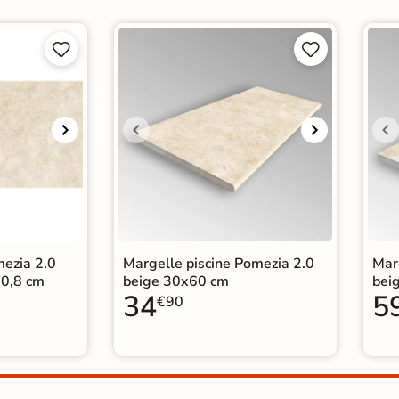




mezia 2.0
Margelle piscine Pomezia 2.0
Mar
0,8 cm
beige 30x60 cm
bei
34
5
€90