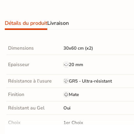
Carrelage extra fin
Voir tous les
Détails du produit
Livraison
formats
PAR FINITION
Dimensions
30x60 cm (x2)
Carrelage poli /
semi-poli
Epaisseur
20 mm
Carrelage brillant
Résistance à l'usure
GR5 - Ultra-résistant
Échantillons gratuits
Finition
Mate
Résistant au Gel
Oui
Choix
1er Choix
5j
LIVRAISON