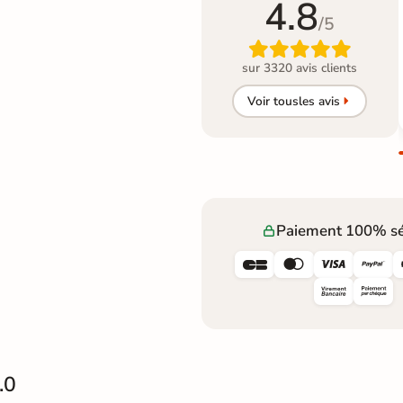
4.8
/5

sur 3320 avis clients
Voir tous
les avis
Paiement 100% sé




.0