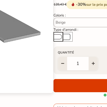
-30%
sur le prix p
128,43 €
Coloris :
Type d'arrondi :
Arête cassée
Arrondi total
QUANTITÉ
