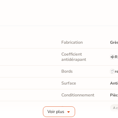
Fabrication
Grès
Coefficient
R
antidérapant
Bords
re
Surface
Anti
Conditionnement
Pièc
Pose
A c
Voir plus