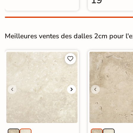
19
Meilleures ventes des dalles 2cm pour l'ex

