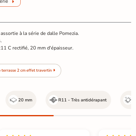
érie
ssortie à la série de dalle Pomezia.
.
1 C rectifié, 20 mm d'épaisseur.
terrasse 2 cm effet travertin
20 mm
R11 - Très antidérapant
G