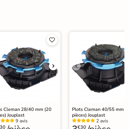
agne


ts Cleman 28/40 mm (20
Plots Cleman 40/55 mm (
es) Jouplast
pièces) Jouplast
9 avis
2 avis
30
€30