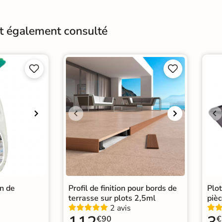
Origine
Esp
nt également consulté




in de
Profil de finition pour bords de
Plo
terrasse sur plots 2,5ml
pièc
2 avis
€90
€