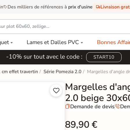
in
Des milliers de références à
prix d'usine
Livraison gra
quet
Lames et Dalles PVC
Bonnes Affai
-10% sur tout avec le code :
START10
 cm effet travertin
Série Pomezia 2.0
Margelles d'angle dr
Margelles d'ang


2.0 beige 30x6
Demande de devis
Dem


89,90 €