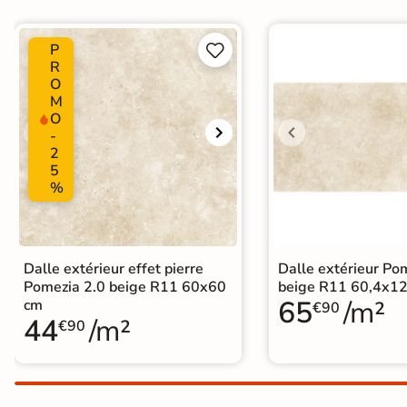
Terre
P


cuite &
R
O
tomette
M
O
Parement
-
2
mural
5
intérieur
%
PAR FORME &
DIMENSION
Dalle extérieur effet pierre
Dalle extérieur Po
Carrelage
Pomezia 2.0 beige R11 60x60
beige R11 60,4x12
65
/m²
cm
€90
hexagonal
44
/m²
€90
Carrelage très
grand format