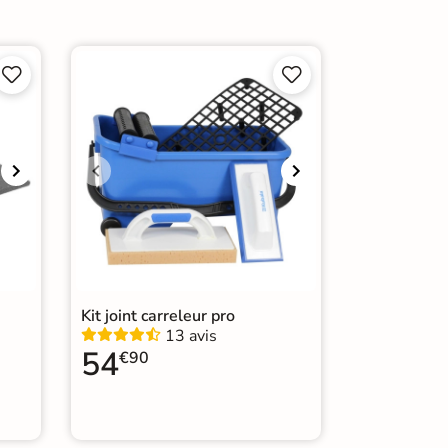
de marche pour carrelage




Kit joint carreleur pro
13 avis
54
€90