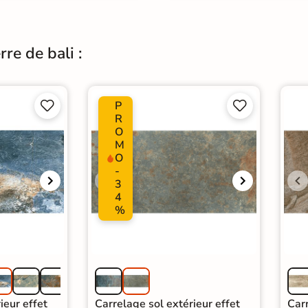
re de bali :
P




R
O
M
O
-
3
4
%
ieur effet
Carrelage sol extérieur effet
Carr