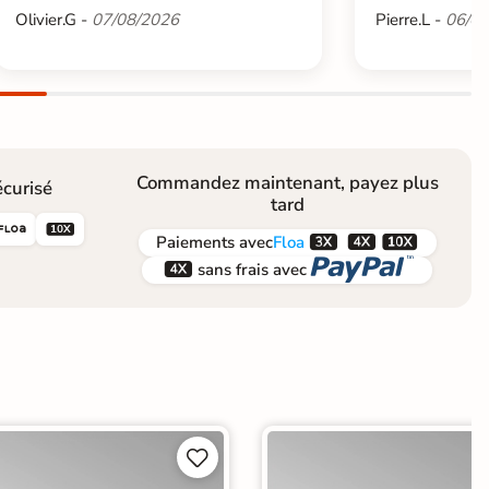
Olivier.G -
07/08/2026
Pierre.L -
06/08
Commandez maintenant, payez plus
curisé
tard





Paiements
avec
Floa


sans frais avec

