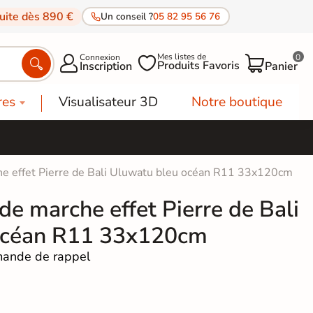
tuite dès 890 €
Un conseil ?
05 82 95 56 76
Mes listes de
Connexion
0




Produits Favoris
Inscription
Panier
res
Visualisateur 3D
Notre boutique
che effet Pierre de Bali Uluwatu bleu océan R11 33x120cm
 de marche effet Pierre de Bali
océan R11 33x120cm
ande de rappel