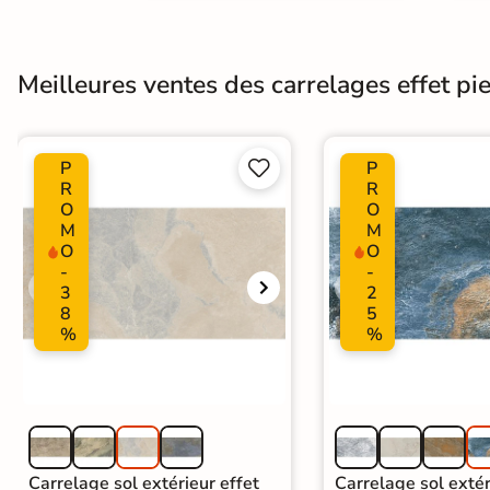
Meilleures ventes des carrelages effet pier
P
P


R
R
O
O
M
M
O
O
-
-
3
2
8
5
%
%
Carrelage sol extérieur effet
Carrelage sol extér