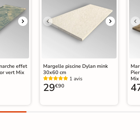
marche effet
Margelle piscine Dylan mink
Marg
or vert Mix
30x60 cm
Pier
1 avis
Mix
29
4
€90