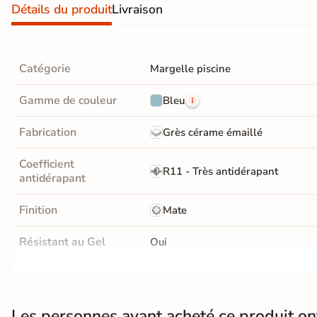
Détails du produit
Livraison
Carrelage extra fin
Voir tous les
formats
Catégorie
Margelle piscine
PAR FINITION
Gamme de couleur
Bleu
Carrelage poli /
Fabrication
Grès cérame émaillé
semi-poli
Coefficient
R11 - Très antidérapant
Carrelage brillant
antidérapant
Finition
Mate
Échantillons gratuits
Résistant au Gel
Oui
BESOIN D'AIDE ?
Besoin d'
aide
Choix
1er Choix
et de
conseil ?
Support
Chape
Ancien carrelage
Les personnes ayant acheté ce produit o