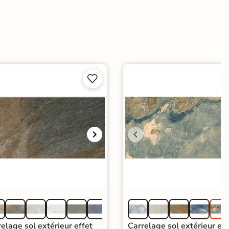


elage sol extérieur effet
Carrelage sol extérieur eff