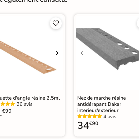
Catégories
Nez 


ette d'angle résine 2,5ml
Nez de marche résine
26 avis
antidérapant Dakar
1
intérieur/exterieur
€90
4 avis
34
€90