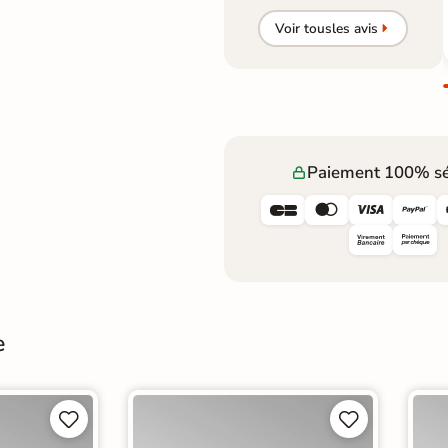
Voir tous
les avis
Paiement 100% sé




e



