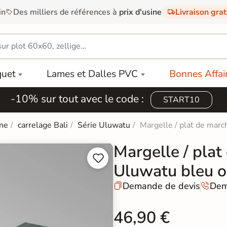
in
Des milliers de références à
prix d'usine
Livraison gra
quet
Lames et Dalles PVC
Bonnes Affai
-10% sur tout avec le code :
START10
ine
carrelage Bali
Série Uluwatu
Margelle / plat de mar
Margelle / plat


Uluwatu bleu 
Demande de devis
Dem


46,90 €