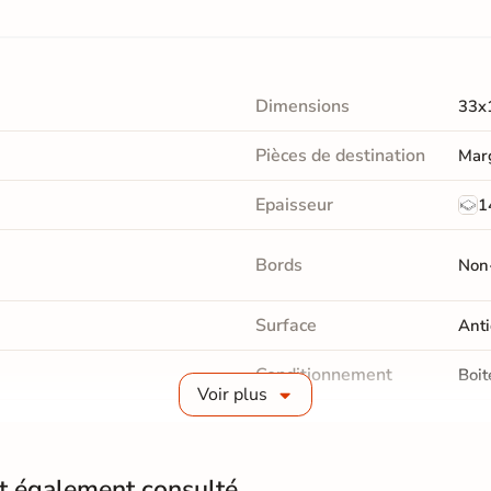
Dimensions
33x
Pièces de destination
Marg
Epaisseur
1
Bords
Non-
Surface
Anti
Conditionnement
Boit
Voir plus
Pose
Coll
Normes
Cert
nt également consulté