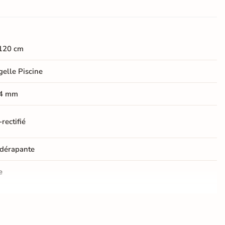
120 cm
elle Piscine
4 mm
rectifié
dérapante
e
er
ification CE