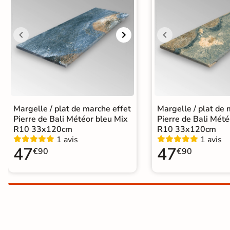
Terre
cuite &
tomette
Parement
mural
intérieur
Margelle / plat de marche effet
Margelle / plat de 
Pierre de Bali Météor bleu Mix
Pierre de Bali Mété
PAR FORME &
R10 33x120cm
R10 33x120cm
1 avis
1 avis
DIMENSION
47
47
€90
€90
Carrelage
hexagonal
Carrelage très
grand format