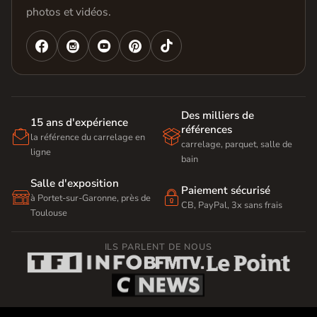
photos et vidéos.




Des milliers de
15 ans d'expérience
références


la référence du carrelage en
carrelage, parquet, salle de
ligne
bain
Salle d'exposition
Paiement sécurisé


à Portet-sur-Garonne, près de
CB, PayPal, 3x sans frais
Toulouse
ILS PARLENT DE NOUS