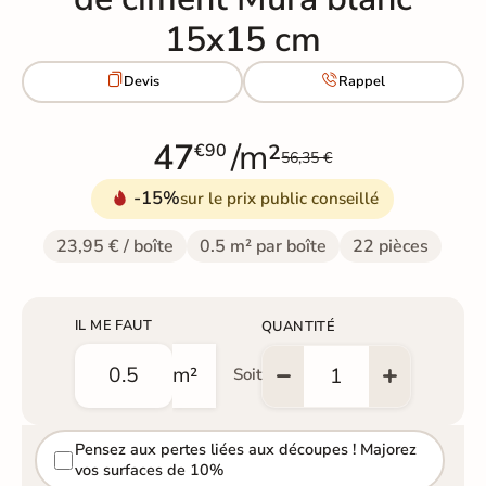
15x15 cm


Devis
Rappel
47
/m²
€90
56,35 €
-15%
sur le prix public conseillé
23,95 € / boîte
0.5 m² par boîte
22 pièces
IL ME FAUT
QUANTITÉ
m²
Soit
Pensez aux pertes liées aux découpes ! Majorez
vos surfaces de 10%