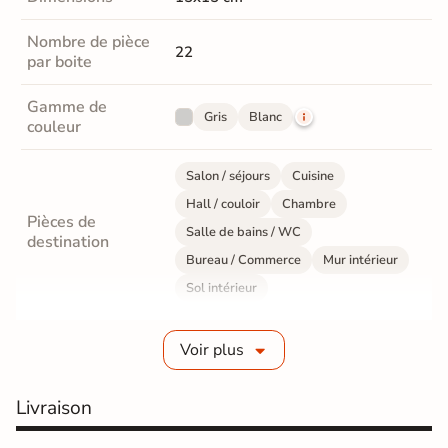
Nombre de pièce
22
par boite
Gamme de
Gris
Blanc
couleur
Salon / séjours
Cuisine
Hall / couloir
Chambre
Pièces de
Salle de bains / WC
destination
Bureau / Commerce
Mur intérieur
Sol intérieur
Fabrication
Grès cérame émaillé
Voir plus
Epaisseur
9 mm
Livraison
Résistance à
Gr4 - Très résistant
l'usure