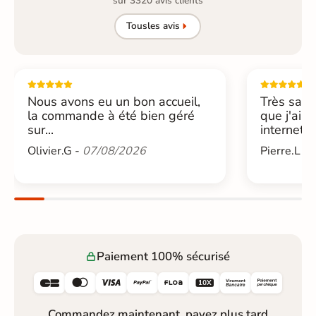
sur 3320 avis clients
Tous
les avis
Nous avons eu un bon accueil,
Très sati
la commande à été bien géré
que j'ai 
sur...
internet....
Olivier.G -
07/08/2026
Pierre.L -
Paiement 100% sécurisé






Commandez maintenant, payez plus tard