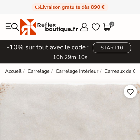
Livraison gratuite dès 890 €
0



-10% sur tout avec le code :
START10
10h 29m 09s
Accueil
Carrelage
Carrelage Intérieur
Carreaux de Ci

