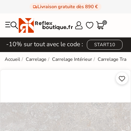
Livraison gratuite dès 890 €
0



-10% sur tout avec le code :
START10
Accueil
Carrelage
Carrelage Intérieur
Carrelage Trave

