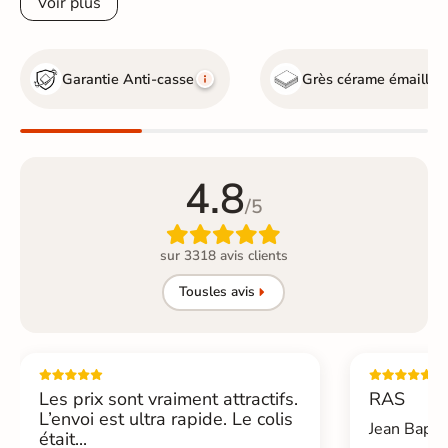
Voir plus
Garantie Anti-casse
Grès cérame émaillé
4.8
/5

sur 3318 avis clients
Tous
les avis
Les prix sont vraiment attractifs.
RAS
L’envoi est ultra rapide. Le colis
Jean Bapti
était...