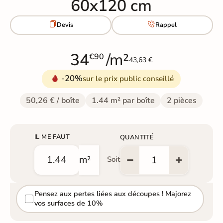
60x120 cm


Devis
Rappel
34
/m²
€90
43,63 €
-20%
sur le prix public conseillé
50,26 € / boîte
1.44 m² par boîte
2 pièces
IL ME FAUT
QUANTITÉ
m²
Soit
Pensez aux pertes liées aux découpes ! Majorez
vos surfaces de 10%