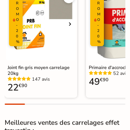
R
R
Surface
O
O
Lisse
M
M
O
O
Résistant au Gel
Oui
-
-
2
2
Plancher
0
0
Oui
Chauffant
%
%
Conditionnement
Boite
Choix
1er Choix
Joint fin gris moyen carrelage
Primaire d'accroch
20kg
52 avis
49
147 avis
€90
Pose
Coller
22
€90
Support
Chape
Ancien carrelage
Normes
Certification CE
Meilleures ventes des carrelages effet
Origine
Espagne