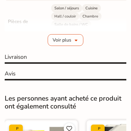
Salon / séjours
Cuisine
Hall / couloir
Chambre
Pièces de
Salle de bains / WC
destination
Bureau / Commerce
Mur intérieur
Voir plus
Sol intérieur
Fabrication
Grès cérame émaillé
Livraison
Epaisseur
9 mm
Avis
Résistance à
Gr4 - Très résistant
l'usure
Les personnes ayant acheté ce produit
Masse colorée
Non
ont également consulté
Bords
rectifié
Finition
Mate


P
P