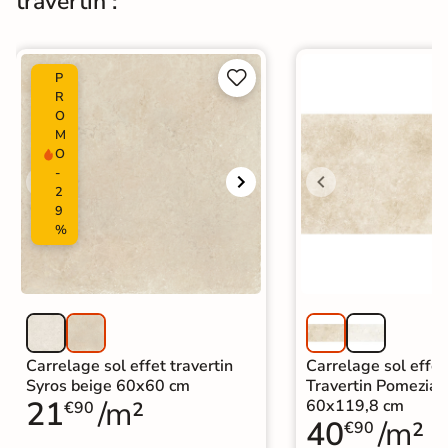
travertin :
Carrelage grand format et XXL
|
Carrelage 60x120
|
Carrelage Gris
|
Carrelage effet travertin intérieur
|
Carrelage intérieur / extérieur


P
Catégories
identique
R
|
Carrelage sol cuisine
|
O
M
Carrelage salon moderne
|
O
Carrelage Chambre
|
Carrelage WC
-
2
9
%
Carrelage sol effet travertin
Carrelage sol effet
Syros beige 60x60 cm
Travertin Pomezia 
21
/m²
60x119,8 cm
€90
40
/m²
€90