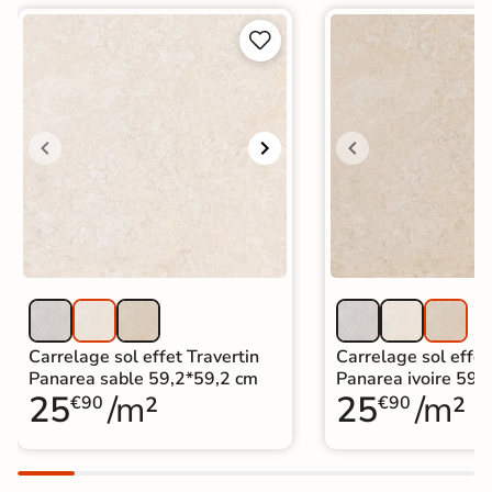


Carrelage sol effet Travertin
Carrelage sol effet
Panarea sable 59,2*59,2 cm
Panarea ivoire 59,
25
/m²
25
/m²
€90
€90