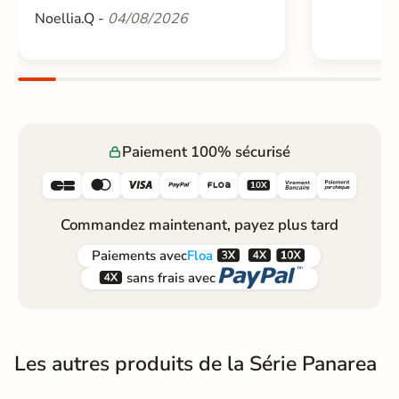
Noellia.Q -
04/08/2026
Paiement 100% sécurisé






Commandez maintenant, payez plus tard



Paiements
avec
Floa


sans frais avec
Les autres produits de la Série Panarea