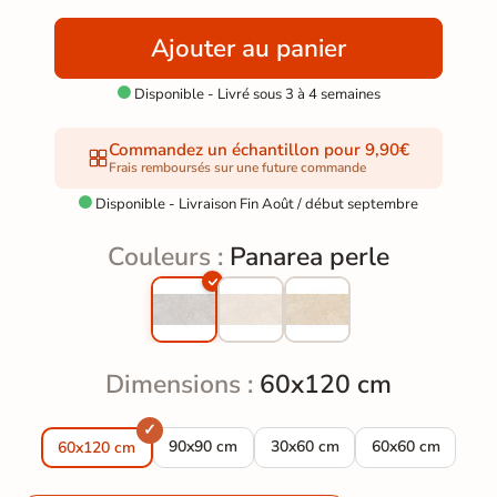
Ajouter au panier
Disponible - Livré sous 3 à 4 semaines

Commandez un échantillon pour 9,90€
Frais remboursés sur une future commande
Disponible - Livraison Fin Août / début septembre

Couleurs :
Panarea perle
Dimensions :
60x120 cm
Carrelage sol effet Travertin Panarea perle 
Carrelage sol effet Travertin P
Carrelage sol eff
90x90 cm
30x60 cm
60x60 cm
60x120 cm