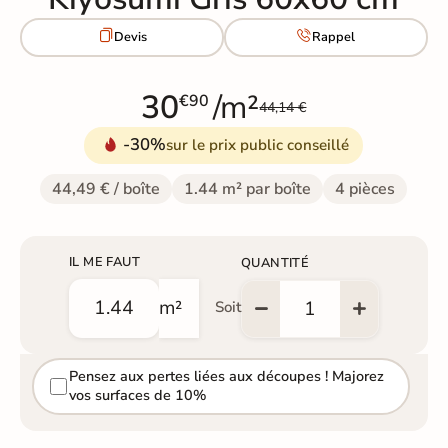


Devis
Rappel
30
/m²
€90
44,14 €
-30%
sur le prix public conseillé
44,49 € / boîte
1.44 m² par boîte
4 pièces
IL ME FAUT
QUANTITÉ
m²
Soit
Pensez aux pertes liées aux découpes ! Majorez
vos surfaces de 10%