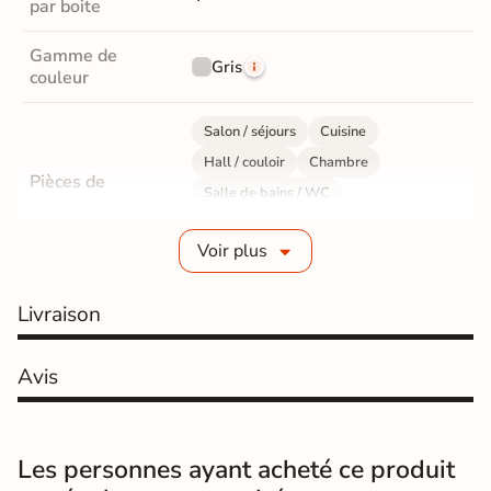
par boite
Gamme de
Gris
couleur
Salon / séjours
Cuisine
Hall / couloir
Chambre
Pièces de
Salle de bains / WC
destination
Bureau / Commerce
Mur intérieur
Voir plus
Sol intérieur
Fabrication
Grès cérame émaillé
Livraison
Epaisseur
10 mm
Avis
Résistance à
Gr4 - Très résistant
l'usure
Les personnes ayant acheté ce produit
Masse colorée
Non