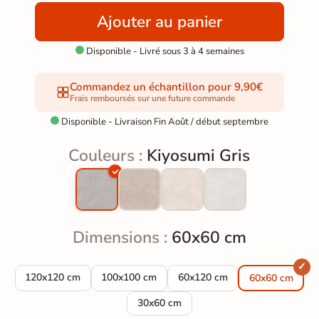
Ajouter au panier
Disponible - Livré sous 3 à 4 semaines

Commandez un échantillon pour 9,90€
Frais remboursés sur une future commande
Disponible - Livraison Fin Août / début septembre

Couleurs :
Kiyosumi Gris
Dimensions :
60x60 cm
Carrelage sol effet pierre Kiyosumi Gris 120x120 cm
Carrelage sol effet pierre Kiyosumi Gris 100x1
Carrelage sol effet pierre Kiy
120x120 cm
100x100 cm
60x120 cm
60x60 cm
Carrelage sol effet pierre Kiyosumi Gri
30x60 cm