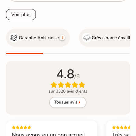
Voir plus
Garantie Anti-casse
Grès cérame émaillé
4.8
/5

sur 3320 avis clients
Tous
les avis
Nous avons eu un bon accueil,
Très sati