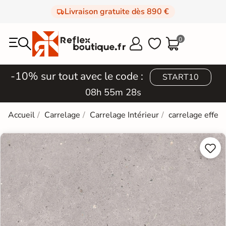
Livraison gratuite dès 890 €
0



-10% sur tout avec le code :
START10
08h 55m 27s
Accueil
Carrelage
Carrelage Intérieur
carrelage effet 

