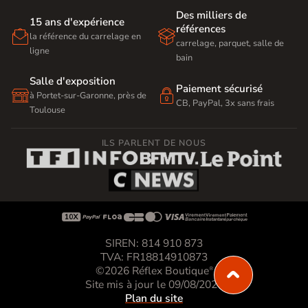
Des milliers de
15 ans d'expérience
références


la référence du carrelage en
carrelage, parquet, salle de
ligne
bain
Salle d'exposition
Paiement sécurisé


à Portet-sur-Garonne, près de
CB, PayPal, 3x sans frais
Toulouse
ILS PARLENT DE NOUS









SIREN: 814 910 873
TVA: FR18814910873
©2026 Réflex Boutique
®
Site mis à jour le 09/08/2026
Plan du site