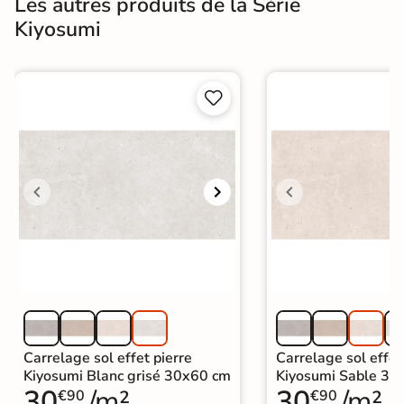
Les autres produits de la Série
Kiyosumi


Carrelage sol effet pierre
Carrelage sol effet
Kiyosumi Blanc grisé 30x60 cm
Kiyosumi Sable 30
30
/m²
30
/m²
€90
€90