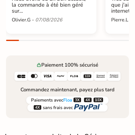
la commande à été bien géré
que j'ai 
sur...
internet....
Olivier.G -
07/08/2026
Pierre.L -
Paiement 100% sécurisé






Commandez maintenant, payez plus tard



Paiements
avec
Floa


sans frais avec