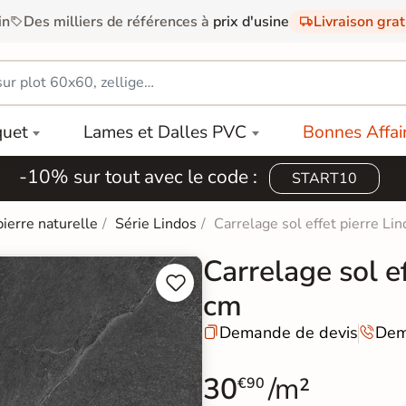
in
Des milliers de références à
prix d'usine
Livraison gra
quet
Lames et Dalles PVC
Bonnes Affai
-10% sur tout avec le code :
START10
pierre naturelle
Série Lindos
Carrelage sol effet pierre L
Carrelage sol e


cm
Demande de devis
Dem


30
/m²
€90