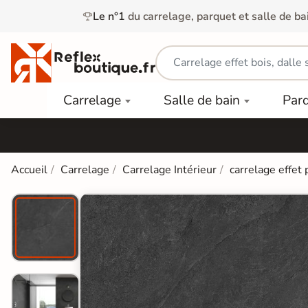
Le n°1
du carrelage, parquet et salle de ba
Carrelage
Mobilier
Parquet
Carrelage
Salle de bain
Par
Intérieur
et
Stratifié
squ'à
50%
Vasque
Carrelage
Parquet
PAR
Extérieur
Contrecollé
TYPE
Douche
relages
Accueil
Carrelage
Carrelage Intérieur
carrelage effet 
Dalle
Lames
aïences
Terrasse
Baignoires
PAR
PVC
Sur Plot
et Balnéos
squ'à
COULEUR
40%
Carrelage
Dalles
WC
Salle de
Stratifié
PVC
Bain
Bois
Carrelage
quets
Lames
Colle &
Salle de
ols
clair
Finition
Bain
tifiés