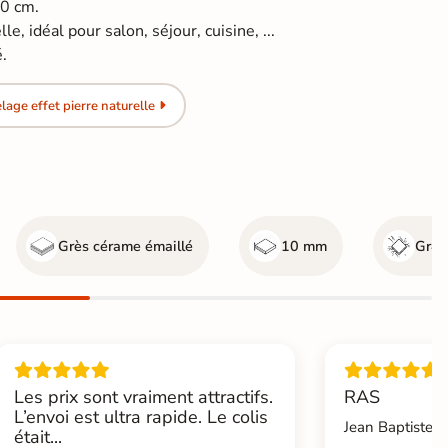
60 cm.
le, idéal pour salon, séjour, cuisine, ...
é.
age effet pierre naturelle
Grès cérame émaillé
10 mm
Gr4 -
Les prix sont vraiment attractifs.
RAS
L’envoi est ultra rapide. Le colis
Jean Baptiste.L
était...