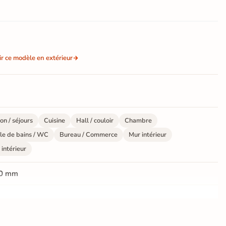
ir ce modèle en extérieur
on / séjours
Cuisine
Hall / couloir
Chambre
le de bains / WC
Bureau / Commerce
Mur intérieur
 intérieur
0 mm
ate