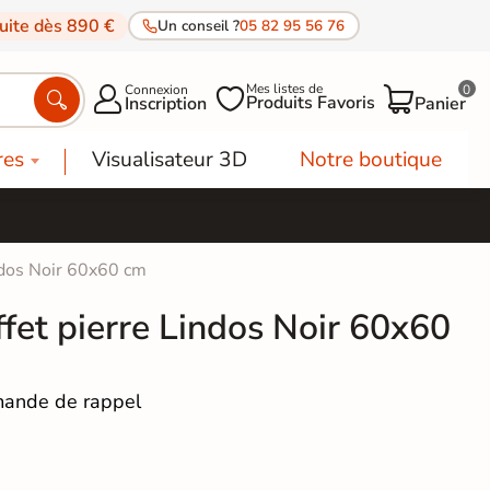
tuite dès 890 €
Un conseil ?
05 82 95 56 76
Mes listes de
Connexion
0




Produits Favoris
Inscription
Panier
res
Visualisateur 3D
Notre boutique
indos Noir 60x60 cm
ffet pierre Lindos Noir 60x60
ande de rappel