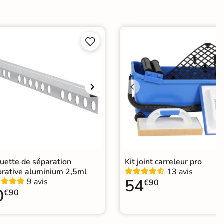
e


er
ification CE
elage effet pierre intérieur
|
Carrelage 60x60
|
elage Noir
|
Carrelage intérieur / extérieur identique
|
elage sol cuisine
|
Carrelage salon moderne
|
relage Chambre
|
Carrelage WC
uette de séparation
Kit joint carreleur pro
orative aluminium 2,5ml
13 avis
54
9 avis
€90
0
€90