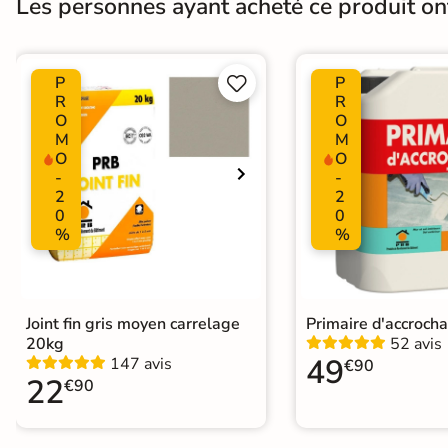
Les personnes ayant acheté ce produit o
Surface
Lisse
Plancher Chauffant
Oui
P
P


R
R
O
O
Choix
1er Choix
M
M
O
O
Support
Chape
Ancien carrelage
-
-
2
2
0
0
%
%
Origine
Espagne
Joint fin gris moyen carrelage
Primaire d'accroch
20kg
52 avis
49
147 avis
€90
22
€90