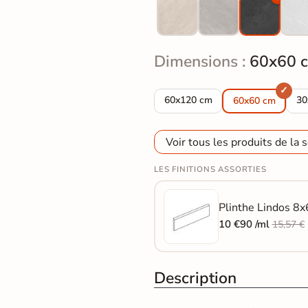
Dimensions :
60x60 
Carrelage sol effet pierre Lindo
Ca
60x120 cm
30
60x60 cm
Voir tous les produits de la s
LES FINITIONS ASSORTIES
Plinthe Lindos 8x
10 €90 /ml
15,57 €
Description