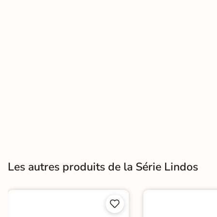
Terre
cuite &
tomette
Parement
mural
intérieur
PAR FORME &
DIMENSION
Carrelage
Les autres produits de la Série Lindos
hexagonal
Carrelage très
grand format

