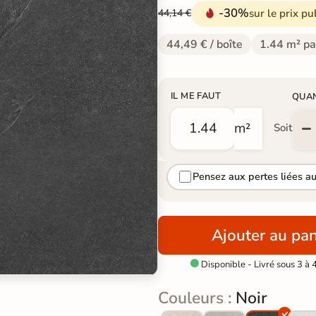
-30%
sur le prix pu
44,14 €
44,49 € / boîte
1.44 m² pa
IL ME FAUT
QUA
m²
Soit
Pensez aux pertes liées a
Ajouter au pan
Disponible - Livré sous 3 à 

Couleurs :
Noir