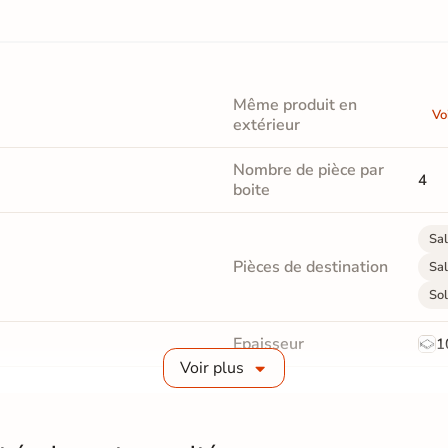
Même produit en
Vo
extérieur
Nombre de pièce par
4
boite
Sal
Pièces de destination
Sal
Sol
Epaisseur
1
Voir plus
Masse colorée
Non
Finition
M