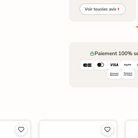
Voir tous
les avis
Paiement 100% sé







