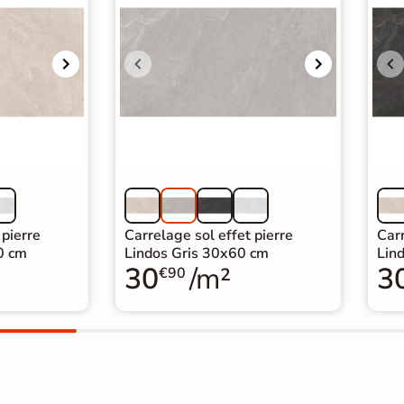
 pierre
Carrelage sol effet pierre
Carr
0 cm
Lindos Gris 30x60 cm
Lin
30
/m²
3
€90