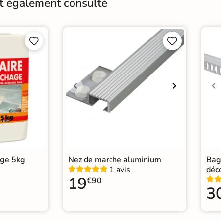
nt également consulté
Résistant au Gel
Oui
Conditionnement
Boit




Pose
Coll
Normes
Cert
Carr
Carr
Catégories
Carr
Car
age 5kg
Nez de marche aluminium
Bag
1 avis
déc
19
€90
3