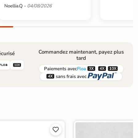
Noellia.Q -
04/08/2026
Commandez maintenant, payez plus
curisé
tard





Paiements
avec
Floa


sans frais avec

