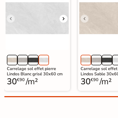
Carrelage extra fin
Voir tous les
formats
PAR FINITION
Carrelage poli /
semi-poli
Carrelage brillant
Carrelage sol effet pierre
Carrelage sol effet
Lindos Blanc grisé 30x60 cm
Lindos Sable 30x6
30
/m²
30
/m²
Échantillons gratuits
€90
€90
PAIEMENT SÉCURISÉ
Payez comme
il vous plaira