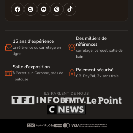




Des milliers de
15 ans d'expérience
références


la référence du carrelage en
carrelage, parquet, salle de
ligne
bain
Salle d'exposition
Paiement sécurisé


à Portet-sur-Garonne, près de
CB, PayPal, 3x sans frais
Toulouse
ILS PARLENT DE NOUS








