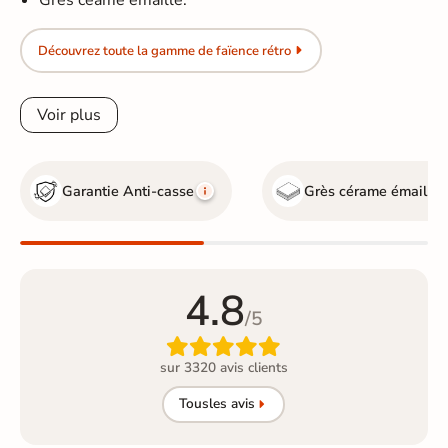
Grès céame émaillé.
Découvrez toute la gamme de faïence rétro
Voir plus
Garantie Anti-casse
Grès cérame émaillé
4.8
/5

sur 3320 avis clients
Tous
les avis