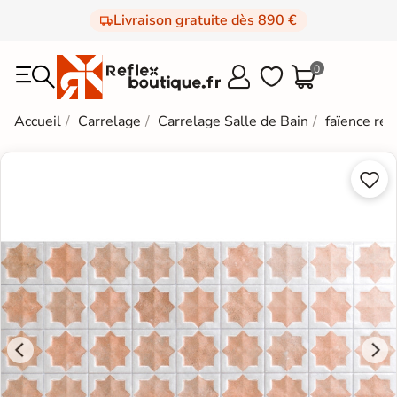
Livraison gratuite dès 890 €
0



Accueil
Carrelage
Carrelage Salle de Bain
faïence rét

