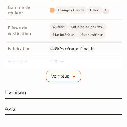
Gamme de
Orange / Cuivré
Blanc
couleur
Cuisine
Salle de bains / WC
Pièces de
destination
Mur intérieur
Mur extérieur
Fabrication
Grès cérame émaillé
Epaisseur
9 mm
Bords
Non-rectifié
Voir plus
Finition
Satinée
Livraison
Surface
Structurée
Avis
Résistant au Gel
Oui
Conditionnement
Boite