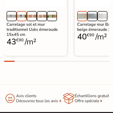
Carrelage sol et mur
Carrelage mur Bara
traditionnel Uzès émeraude
beige émeraude 3
40
/m²
15x45 cm
€90
43
/m²
€90


Avis clients
Échantillons gratuit
Découvrez tous les avis
Offre spéciale