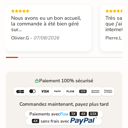
Nous avons eu un bon accueil,
Très sati
la commande à été bien géré
que j'ai 
sur...
internet....
Olivier.G -
07/08/2026
Pierre.L -
Paiement 100% sécurisé






Commandez maintenant, payez plus tard



Paiements
avec
Floa


sans frais avec