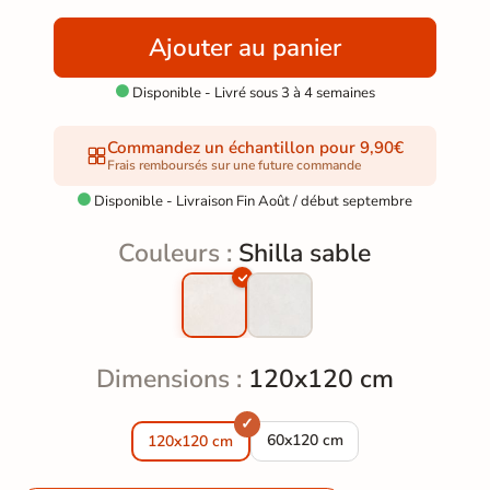
Ajouter au panier
Disponible - Livré sous 3 à 4 semaines

Commandez un échantillon pour 9,90€
Frais remboursés sur une future commande
Disponible - Livraison Fin Août / début septembre

Couleurs :
Shilla sable
Dimensions :
120x120 cm
Carrelage sol et mur poli effet
60x120 cm
120x120 cm