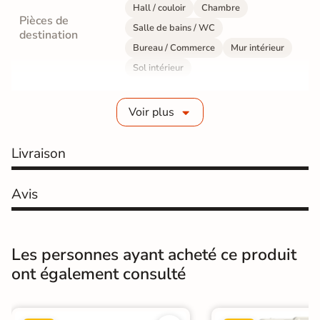
Hall / couloir
Chambre
Pièces de
Salle de bains / WC
destination
Bureau / Commerce
Mur intérieur
Sol intérieur
Fabrication
Grès cérame émaillé
Voir plus
Epaisseur
10 mm
Livraison
Résistance à
Gr4 - Très résistant
l'usure
Avis
Masse colorée
Non
Bords
rectifié
Les personnes ayant acheté ce produit
ont également consulté
Finition
Poli Effet miroir
Surface
Lisse