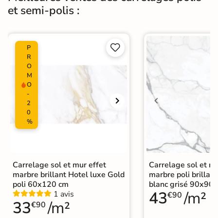
Normes
Certification CE
et semi-polis :
Origine
Espagne


P
Carrelage poli brillant
|
R
Carrelage grand format et XXL
|
O
Carrelage marbre
|
M
Carrelage 120x120
|
Catégories
O
Carrelage Beige
|
-
Carrelage sol cuisine
|
2
Carrelage salon moderne
|
0
Carrelage Chambre
|
Carrelage WC
%
Carrelage sol et mur effet
Carrelage sol et mu
marbre brillant Hotel luxe Gold
marbre poli brillant
poli 60x120 cm
blanc grisé 90x90
43
/m²
1 avis
€90
33
/m²
€90