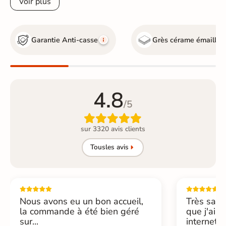
Voir plus
Garantie Anti-casse
Grès cérame émaillé
4.8
/5

sur 3320 avis clients
Tous
les avis
Nous avons eu un bon accueil,
Très sati
la commande à été bien géré
que j'ai 
sur...
internet....