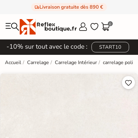
Livraison gratuite dès 890 €
0



-10% sur tout avec le code :
START10
Accueil
Carrelage
Carrelage Intérieur
carrelage poli e

