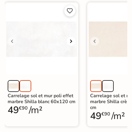


Carrelage sol et mur poli effet
Carrelage sol et mu
marbre Shilla blanc 60x120 cm
marbre Shilla crè
49
/m²
cm
€90
49
/m²
€90