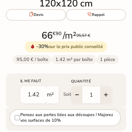
120x120 cm


Devis
Rappel
66
/m²
€90
95,57 €
-30%
sur le prix public conseillé
95,00 € / boîte
1.42 m² par boîte
1 pièce
IL ME FAUT
QUANTITÉ
m²
Soit
Pensez aux pertes liées aux découpes ! Majorez
vos surfaces de 10%