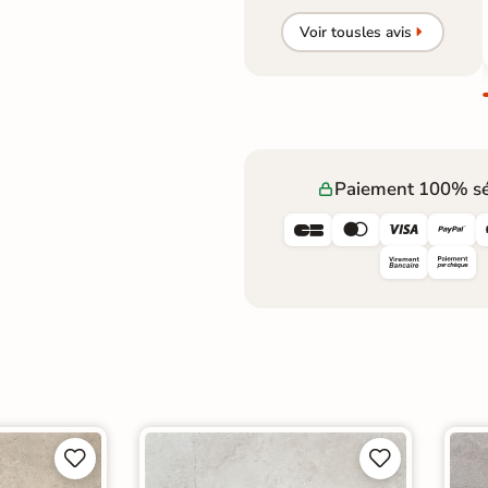
Voir tous
les avis
Paiement 100% sé







