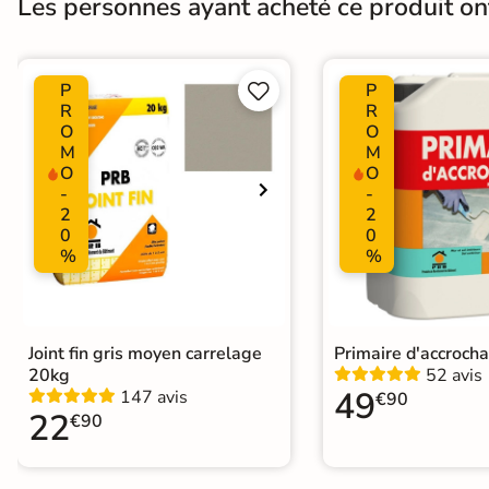
Les personnes ayant acheté ce produit o
Surface
Lisse
Plancher Chauffant
Oui
P
P


R
R
O
O
Choix
1er Choix
M
M
O
O
Support
Chape
Ancien carrelage
-
-
2
2
0
0
%
%
Origine
Espagne
Joint fin gris moyen carrelage
Primaire d'accroch
20kg
52 avis
49
147 avis
€90
22
€90