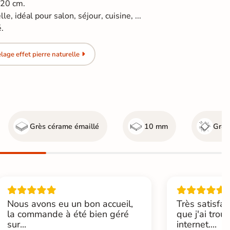
120 cm.
le, idéal pour salon, séjour, cuisine, ...
é.
age effet pierre naturelle
Grès cérame émaillé
10 mm
Gr4 -
Nous avons eu un bon accueil,
Très satisfai
la commande à été bien géré
que j'ai trou
sur...
internet....