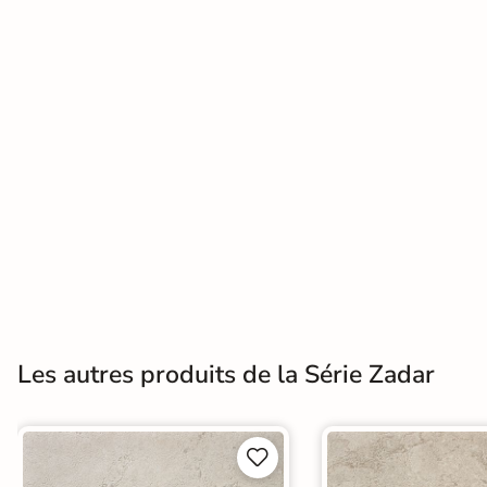
Terre
cuite &
tomette
Parement
mural
intérieur
PAR FORME &
DIMENSION
Carrelage
Les autres produits de la Série Zadar
hexagonal
Carrelage très
grand format

