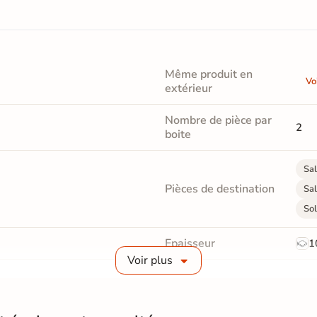
Même produit en
Vo
extérieur
Nombre de pièce par
2
boite
Sal
Pièces de destination
Sal
Sol
Epaisseur
1
Voir plus
Masse colorée
Non
Finition
M