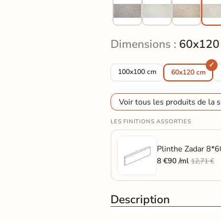
Dimensions :
60x120
Carrelage sol effet pierre Zada
100x100 cm
60x120 cm
Voir tous les produits de la s
LES FINITIONS ASSORTIES
Plinthe Zadar 8*6
8 €90 /ml
12,71 €
Description