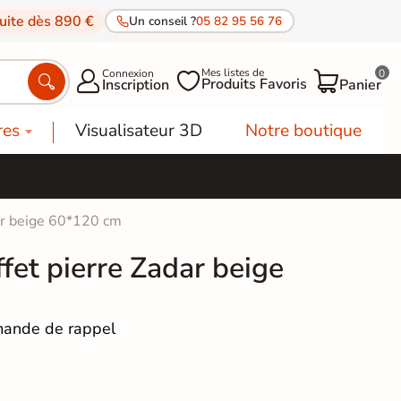
tuite dès 890 €
Un conseil ?
05 82 95 56 76
Mes listes de
Connexion
0




Produits Favoris
Inscription
Panier
res
Visualisateur 3D
Notre boutique
dar beige 60*120 cm
ffet pierre Zadar beige
ande de rappel