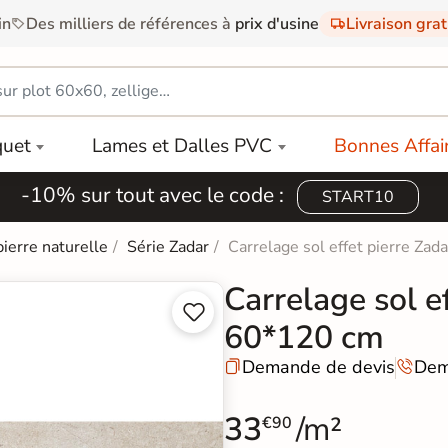
in
Des milliers de références à
prix d'usine
Livraison gra
quet
Lames et Dalles PVC
Bonnes Affai
-10% sur tout avec le code :
START10
pierre naturelle
Série Zadar
Carrelage sol effet pierre Za
Carrelage sol e


60*120 cm
Demande de devis
Dem


33
/m²
€90