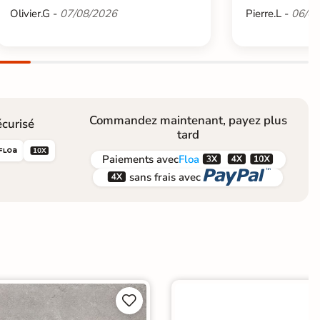
Olivier.G -
07/08/2026
Pierre.L -
06/08
Commandez maintenant, payez plus
curisé
tard





Paiements
avec
Floa


sans frais avec

