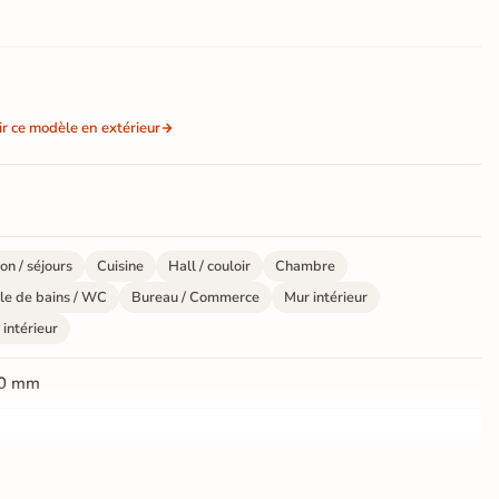
ir ce modèle en extérieur
on / séjours
Cuisine
Hall / couloir
Chambre
le de bains / WC
Bureau / Commerce
Mur intérieur
 intérieur
0 mm
ate