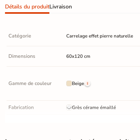
Détails du produit
Livraison
Livraison
OFFERTE
En France
Catégorie
métropolitaine
Carrelage effet pierre naturelle
à partir de
890€
d'achat
Dimensions
60x120 cm
En savoir
Gamme de couleur
Beige
plus
Fabrication
Grès cérame émaillé
Résistance à l'usure
Gr4 - Très résistant
Bords
rectifié