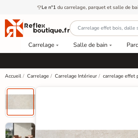
Le n°1
du carrelage, parquet et salle de ba
Carrelage
Mobilier
Parquet
Carrelage
Salle de bain
Par
Intérieur
et
Stratifié
squ'à
50%
Vasque
Carrelage
Parquet
PAR
Extérieur
Contrecollé
TYPE
Douche
relages
Accueil
Carrelage
Carrelage Intérieur
carrelage effet 
Dalle
Lames
aïences
Terrasse
Baignoires
PAR
PVC
Sur Plot
et Balnéos
squ'à
COULEUR
40%
Carrelage
Dalles
WC
Salle de
Stratifié
PVC
Bain
Bois
Carrelage
quets
Lames
Colle &
Salle de
ols
clair
Finition
Bain
tifiés