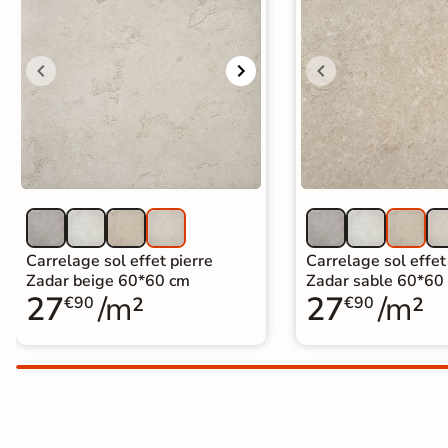
Carrelage extra fin
Voir tous les
formats
PAR FINITION
Carrelage poli /
semi-poli
Carrelage brillant
Carrelage sol effet pierre
Carrelage sol effet
Zadar beige 60*60 cm
Zadar sable 60*60
27
/m²
27
/m²
Échantillons gratuits
€90
€90
BON PLAN