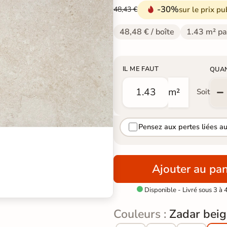
-30%
sur le prix pu
48,43 €
48,48 € / boîte
1.43 m² pa
IL ME FAUT
QUA
m²
Soit
Pensez aux pertes liées a
Ajouter au pan
Disponible - Livré sous 3 à 

Couleurs :
Zadar beig