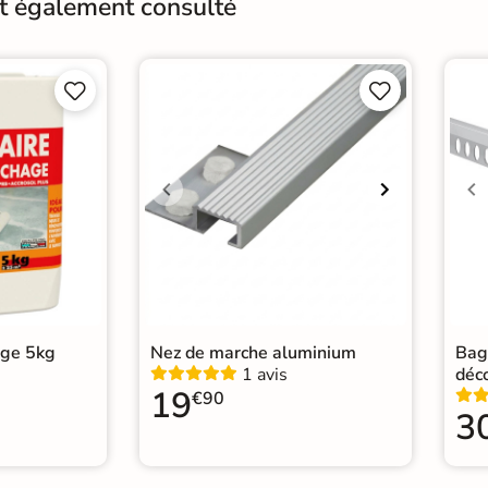
nt également consulté
Résistant au Gel
Oui
Conditionnement
Boit




Pose
Coll
Normes
Cert
Carr
Carr
Catégories
Carr
Carr
Car
age 5kg
Nez de marche aluminium
Bag
1 avis
déc
19
€90
3