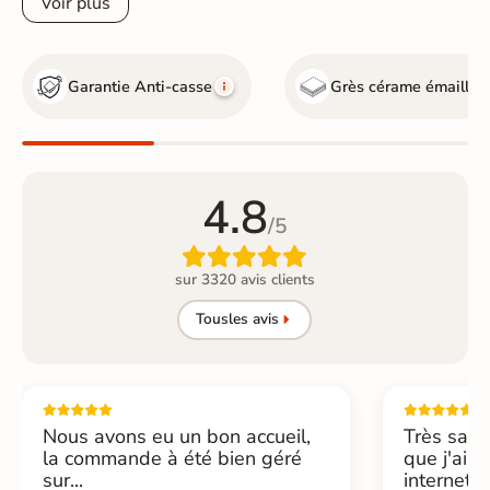
Voir plus
Garantie Anti-casse
Grès cérame émaillé
4.8
/5

sur 3320 avis clients
Tous
les avis
Nous avons eu un bon accueil,
Très sati
la commande à été bien géré
que j'ai 
sur...
internet....