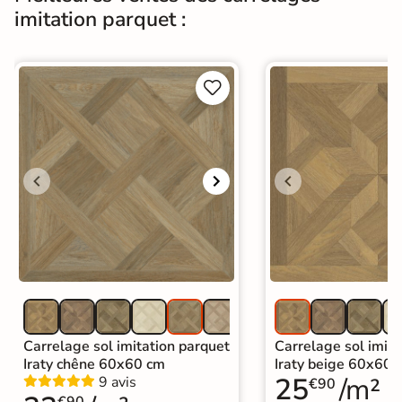
imitation parquet :
Support
Chape
Ancien carrelage
Normes
Certification CE


Origine
Italie
Carrelage imitation parquet intérieur
|
Carrelage Beige
|
Catégories
Carrelage sol cuisine
|
Carrelage salon moderne
|
Carrelage Chambre
|
Carrelage WC
Carrelage sol imitation parquet
Carrelage sol imita
Iraty chêne 60x60 cm
Iraty beige 60x60 
25
/m²
9 avis
€90