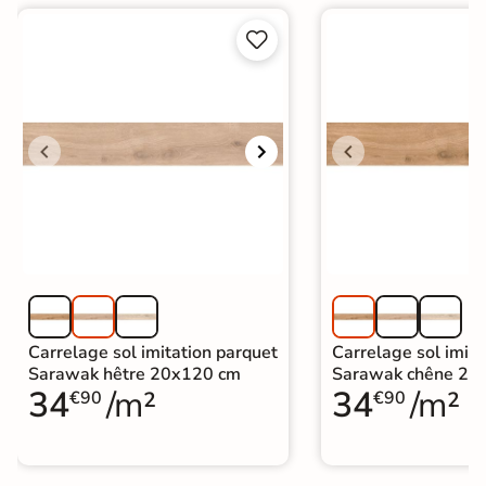


Carrelage sol imitation parquet
Carrelage sol imita
Sarawak hêtre 20x120 cm
Sarawak chêne 20
34
/m²
34
/m²
€90
€90