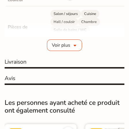
Salon / séjours
Cuisine
Hall / couloir
Chambre
Pièces de
Salle de bains / WC
destination
Bureau / Commerce
Mur intérieur
Voir plus
Sol intérieur
Fabrication
Grès cérame émaillé
Livraison
Epaisseur
10 mm
Avis
Résistance à
GR5 - Ultra-résistant
l'usure
Les personnes ayant acheté ce produit
Masse colorée
Non
ont également consulté
Bords
rectifié