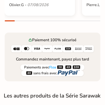
Olivier.G -
07/08/2026
Pierre.L -
Paiement 100% sécurisé






Commandez maintenant, payez plus tard



Paiements
avec
Floa


sans frais avec
Les autres produits de la Série Sarawak