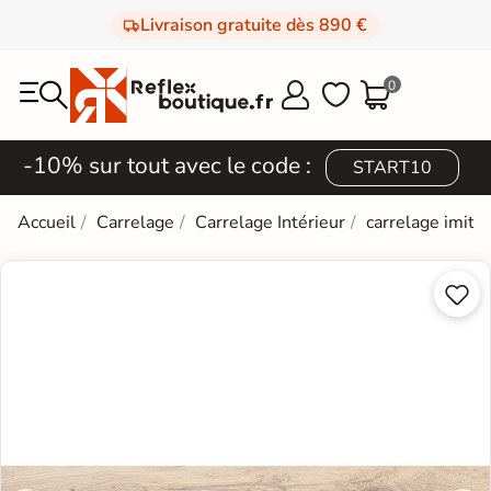
Livraison gratuite dès 890 €
0



-10% sur tout avec le code :
START10
Accueil
Carrelage
Carrelage Intérieur
carrelage imita

