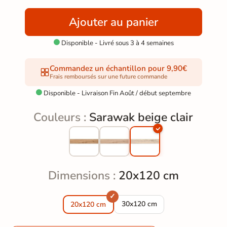
Ajouter au panier
Disponible - Livré sous 3 à 4 semaines

Commandez un échantillon pour 9,90€
Frais remboursés sur une future commande
Disponible - Livraison Fin Août / début septembre

Couleurs :
Sarawak beige clair
Dimensions :
20x120 cm
Carrelage sol imitation parquet
30x120 cm
20x120 cm