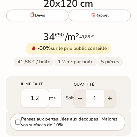
20x120 cm


Devis
Rappel
34
/m²
€90
49,86 €
-30%
sur le prix public conseillé
41,88 € / boîte
1.2 m² par boîte
5 pièces
IL ME FAUT
QUANTITÉ
m²
Soit
Pensez aux pertes liées aux découpes ! Majorez
vos surfaces de 10%