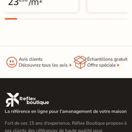
23
/m²
€90


Avis clients
Échantillons gratuit
Découvrez tous les avis
Offre spéciale

La référence en ligne pour l'amenagement de votre maison
Fort de ses 15 ans d’experience, Réflex Boutique propose à
ses clients des références de haute qualité pour