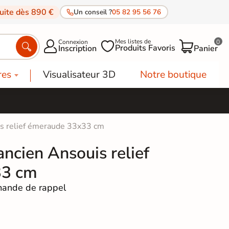
tuite dès 890 €
Un conseil ?
05 82 95 56 76
Mes listes de
Connexion
0




Produits Favoris
Inscription
Panier
res
Visualisateur 3D
Notre boutique
is relief émeraude 33x33 cm
ncien Ansouis relief
33 cm
ande de rappel