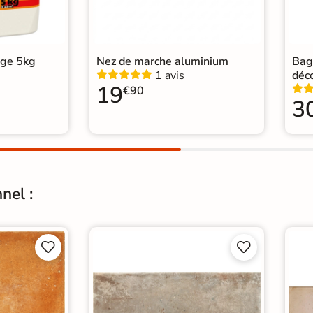
age 5kg
Nez de marche aluminium
Bag
1 avis
déc
19
€90
3
nel :



