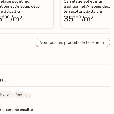
relage sol et mur
Carrelage sol et mur
itionnel Ansouis décor
traditionnel Ansouis décor
ge 33x33 cm
terracotta 33x33 cm
5
/m²
35
/m²
€90
€90
Voir tous les produits de la série
33 cm
Marron
Vert
rès cérame émaillé