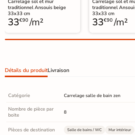
Carrelage sol et mur
Carrelage sol et m
Carrelage extra fin
traditionnel Ansouis beige
traditionnel Ansoui
33x33 cm
33x33 cm
Voir tous les
33
/m²
33
/m²
€90
€90
formats
PAR FINITION
Carrelage poli /
semi-poli
Détails du produit
Livraison
Carrelage brillant
Échantillons gratuits
Catégorie
Carrelage salle de bain zen
SIMULATEUR 3D
Nombre de pièce par
8
Visualisez
boite
avant
Pièces de destination
Salle de bains / WC
Mur intérieur