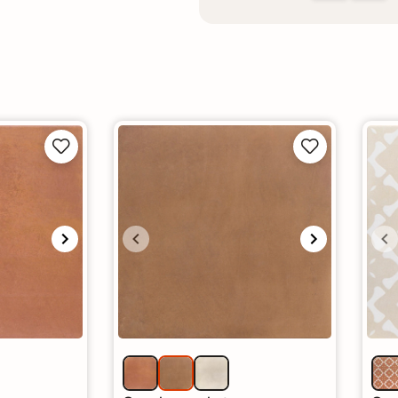



