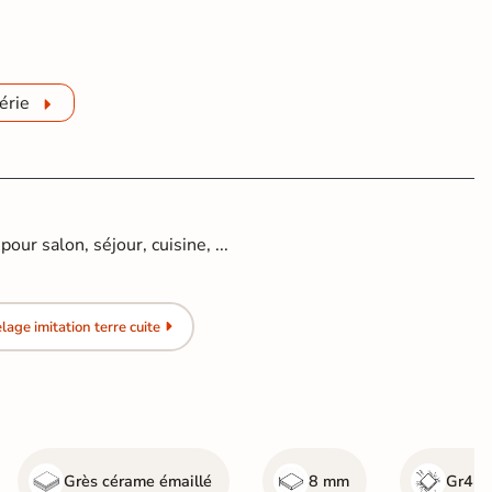
érie
pour salon, séjour, cuisine, ...
age imitation terre cuite
Grès cérame émaillé
8 mm
Gr4 - 