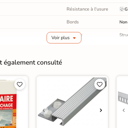
Résistance à l'usure
G
Bords
Non-
Surface
Stru
Voir plus
Pièce humides
Oui
Choix
1er 
nt également consulté
Support
Anc




Origine
Esp
arrelage Vert
|
arron
|
Carrelage WC