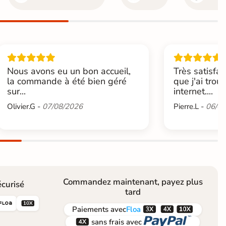
Nous avons eu un bon accueil,
Très satisfai
la commande à été bien géré
que j'ai trou
sur...
internet....
Olivier.G -
07/08/2026
Pierre.L -
06/08
Commandez maintenant, payez plus
curisé
tard





Paiements
avec
Floa


sans frais avec