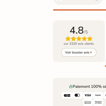
4.8
/5

sur 3320 avis clients
Voir tous
les avis
Paiement 100% sé



