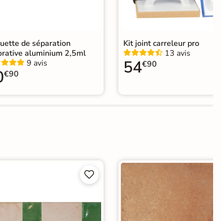
uette de séparation
Kit joint carreleur pro
orative aluminium 2,5ml
13 avis
54
9 avis
€90
0
€90

