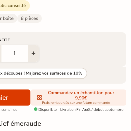
blic conseillé
r boîte
8 pièces
NTITÉ
ux découpes ! Majorez vos surfaces de 10%
Commandez un échantillon pour
ier
9,90€
Frais remboursés sur une future commande
4 semaines
Disponible - Livraison Fin Août / début septembre

lief émeraude