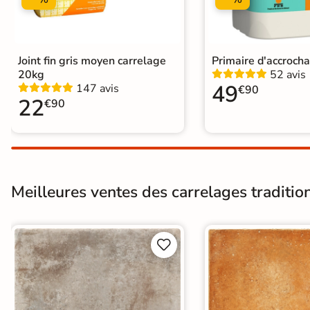
Joint fin gris moyen carrelage
Primaire d'accroch
20kg
52 avis
49
147 avis
€90
22
€90
Meilleures ventes des carrelages tradition

