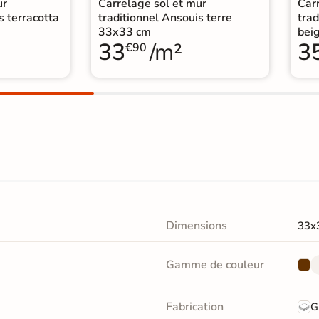
ur
Carrelage sol et mur
Car
s terracotta
traditionnel Ansouis terre
trad
33x33 cm
bei
33
/m²
3
€90
Dimensions
33x
Gamme de couleur
Fabrication
G