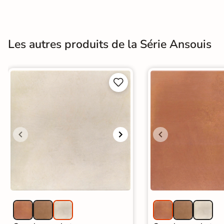
Terre
cuite &
Les autres produits de la Série Ansouis
tomette
Parement


mural
intérieur
PAR FORME &
DIMENSION
Carrelage
hexagonal
Carrelage très
grand format