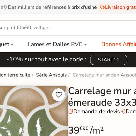
in
Des milliers de références à
prix d'usine
Livraison gra
quet
Lames et Dalles PVC
Bonnes Affai
-10% sur tout avec le code :
START10
ion terre cuite
Série Ansouis
Carrelage mur ancien Ansou
Carrelage mur a


émeraude 33x
Demande de devis
Dem


39
/m²
€90