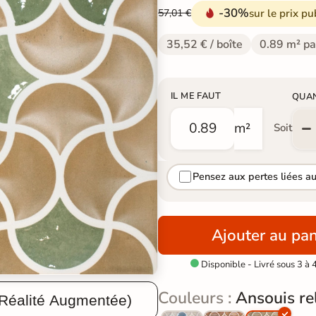
-30%
sur le prix pu
57,01 €
35,52 € / boîte
0.89 m² pa
IL ME FAUT
QUA
m²
Soit
Pensez aux pertes liées a
Ajouter au pan
Disponible - Livré sous 3 à 

Couleurs :
Ansouis re
 Réalité Augmentée)