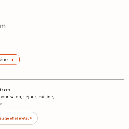
cm
 mur effet métal Atonium Supreme 60*120 cm
érie
60 cm.
our salon, séjour, cuisine,...
e.
lage effet metal