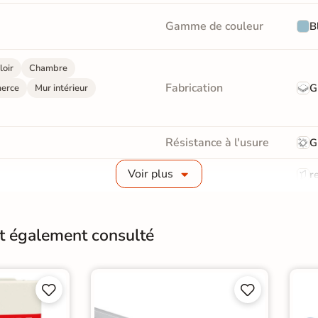
Gamme de couleur
B
loir
Chambre
Fabrication
G
erce
Mur intérieur
Résistance à l'usure
G
Voir plus
Bords
re
Surface
Liss
nt également consulté
Variation de la couleur
V2
Conditionnement
Boit




Pose
Coll