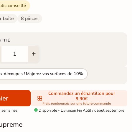
blic conseillé
r boîte
8 pièces
NTITÉ
ux découpes ! Majorez vos surfaces de 10%
Commandez un échantillon pour
ier
9,90€
Frais remboursés sur une future commande
4 semaines
Disponible - Livraison Fin Août / début septembre

upreme