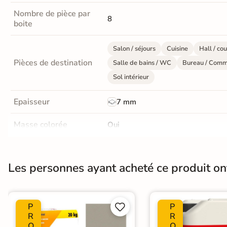
Livraison
Nombre de pièce par
8
boite
OFFERTE
En France
Salon / séjours
Cuisine
Hall / cou
métropolitaine
Pièces de destination
Salle de bains / WC
Bureau / Comm
à partir de
Sol intérieur
890€
d'achat
Epaisseur
7 mm
Masse colorée
Oui
En savoir
plus
Finition
Mate
Les personnes ayant acheté ce produit o
Résistant au Gel
Oui
Plancher Chauffant
Oui
P
P


Choix
R
R
1er Choix
O
O