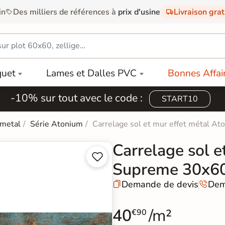
in
Des milliers de références à
prix d'usine
Livraison gra
quet
Lames et Dalles PVC
Bonnes Affai
-10% sur tout avec le code :
START10
 metal
Série Atonium
Carrelage sol et mur effet métal 
Carrelage sol e


Supreme 30x6
Demande de devis
Dem


40
/m²
€90