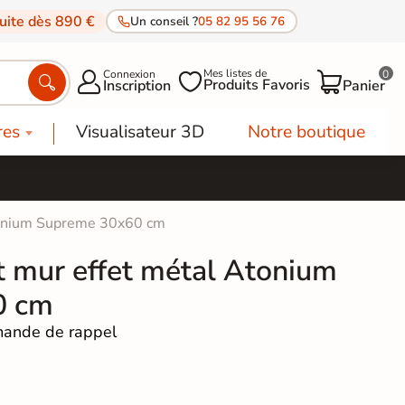
tuite dès 890 €
Un conseil ?
05 82 95 56 76
Mes listes de
Connexion
0




Produits Favoris
Inscription
Panier
res
Visualisateur 3D
Notre boutique
Atonium Supreme 30x60 cm
t mur effet métal Atonium
0 cm
ande de rappel