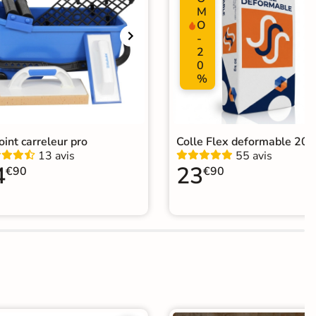
M
ification CE
O
-
2
elage imitation metal
|
Faïence design
|
0
elage salle de bain grand format
|
Carrelage Bleu
|
%
relage 30x60 cm
|
Carrelage sol cuisine
|
elage salon moderne
|
Carrelage Chambre
|
relage WC
joint carreleur pro
Colle Flex deformable 20k
13 avis
55 avis
4
23
€90
€90