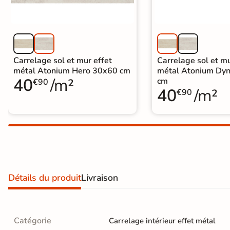
Carrelage extra fin
Voir tous les
formats
Carrelage sol et mur effet
Carrelage sol et mu
PAR FINITION
métal Atonium Hero 30x60 cm
métal Atonium Dy
40
/m²
cm
€90
Carrelage poli /
40
/m²
€90
semi-poli
Carrelage brillant
Échantillons gratuits
Détails du produit
Livraison
Catégorie
Carrelage intérieur effet métal
BON PLAN