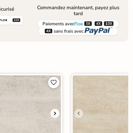
Commandez maintenant, payez plus
curisé
tard





Paiements
avec
Floa


sans frais avec

