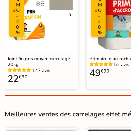
M
M
Support
Chape
Ancien carrelage
O
O
-
-
2
2
0
0
%
%
Origine
Italie
Joint fin gris moyen carrelage
Primaire d'accroch
20kg
52 avis
49
147 avis
€90
22
€90
Meilleures ventes des carrelages effet mét