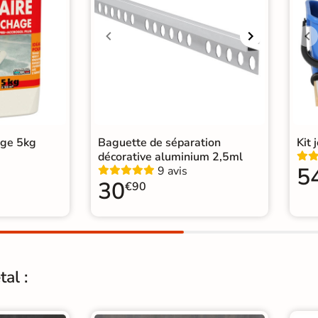
Normes
Cert
Carr
Carr
Catégories
Car
Carr
Car
age 5kg
Baguette de séparation
Kit 
décorative aluminium 2,5ml
5
9 avis
30
€90
al :