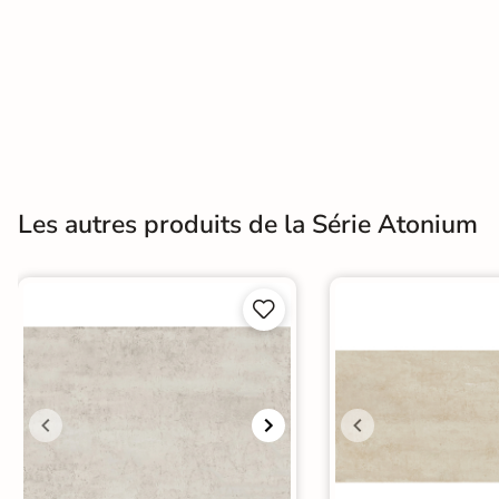
Terre
cuite &
tomette
Parement
mural
Les autres produits de la Série Atonium
intérieur
PAR FORME &
DIMENSION


Carrelage
hexagonal
Carrelage très
grand format