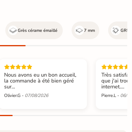
Grès cérame émaillé
7 mm
GR5 -
Nous avons eu un bon accueil,
Très satisfai
la commande à été bien géré
que j'ai trou
sur...
internet....
Olivier.G -
07/08/2026
Pierre.L -
06/08