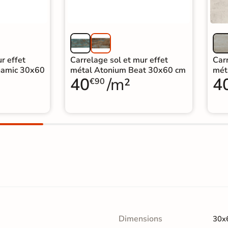
r effet
Carrelage sol et mur effet
Carr
namic 30x60
métal Atonium Beat 30x60 cm
mét
40
/m²
4
€90
Dimensions
30x