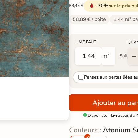
-30%
sur le prix pu
58,43 €
58,89 € / boîte
1.44 m² pa
IL ME FAUT
QUA
m²
Soit
Pensez aux pertes liées a
Ajouter au pan
Disponible - Livré sous 3 à 

Couleurs :
Atonium S