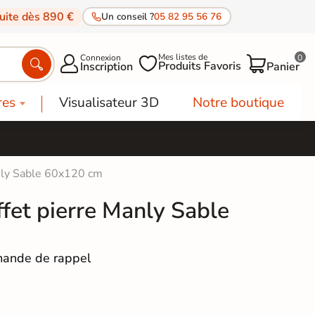
tuite dès 890 €
Un conseil ?
05 82 95 56 76
Mes listes de
Connexion
0




Produits Favoris
Inscription
Panier
res
Visualisateur 3D
Notre boutique
anly Sable 60x120 cm
ffet pierre Manly Sable
ande de rappel