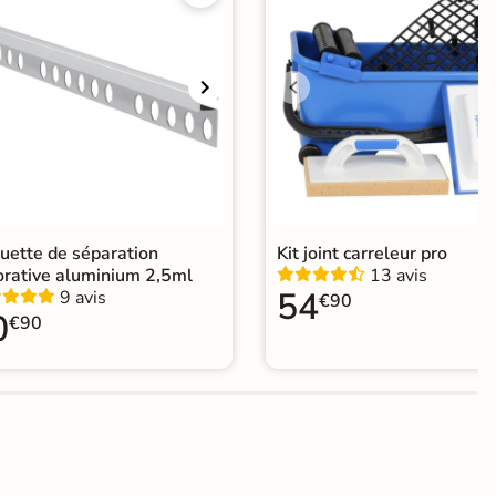
er
ification CE
elage effet pierre intérieur
|
elage grand format et XXL
|
elage salle de bain grand format
|
Carrelage 60x120
|
elage Beige
|
Carrelage intérieur / extérieur identique
|
elage sol cuisine
|
Carrelage salon moderne
|
relage Chambre
|
Carrelage WC
uette de séparation
Kit joint carreleur pro
orative aluminium 2,5ml
13 avis
54
9 avis
€90
0
€90