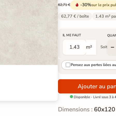
-30%
sur le prix pu
62,71 €
62,77 € / boîte
1.43 m² pa
IL ME FAUT
QUA
m²
Soit
Pensez aux pertes liées a
Ajouter au pan
Disponible - Livré sous 3 à 

Dimensions :
60x120