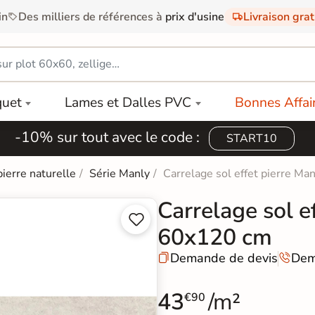
in
Des milliers de références à
prix d'usine
Livraison gra
quet
Lames et Dalles PVC
Bonnes Affai
-10% sur tout avec le code :
START10
pierre naturelle
Série Manly
Carrelage sol effet pierre M
Carrelage sol e


60x120 cm
Demande de devis
Dem


43
/m²
€90