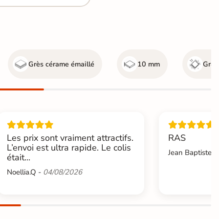
Grès cérame émaillé
10 mm
Gr4 -
Les prix sont vraiment attractifs.
RAS
L’envoi est ultra rapide. Le colis
Jean Baptiste.L
était...
Noellia.Q -
04/08/2026