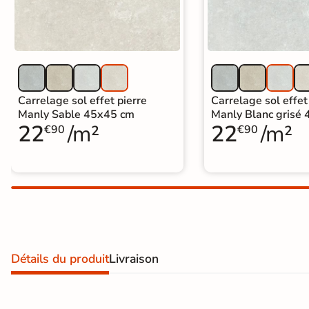
Carrelage extra fin
Voir tous les
formats
PAR FINITION
Carrelage sol effet pierre
Carrelage sol effet
Manly Sable 45x45 cm
Manly Blanc grisé
Carrelage poli /
22
/m²
22
/m²
€90
€90
semi-poli
Carrelage brillant
Échantillons gratuits
SIMULATEUR 3D
Détails du produit
Livraison
Visualisez
avant