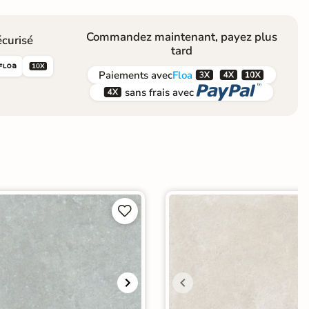
Commandez maintenant, payez plus
curisé
tard





Paiements
avec
Floa


sans frais avec

