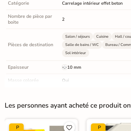
d'acheter
Catégorie
Carrelage intérieur effet beton
Utilisez notre simulateur
Nombre de pièce par
2
de carrelage en 3D pour
boite
afficher nos produits
dans
votre maison
Salon / séjours
Cuisine
Hall / cou
Pièces de destination
Salle de bains / WC
Bureau / Comm
Sol intérieur
3D
3D
Epaisseur
10 mm
Masse colorée
Oui
Rendu
Testez
Simple,
réaliste
plusieurs
rapide
en
références
et gratuit
Finition
Mate
temps
réel
Les personnes ayant acheté ce produit o
Résistant au Gel
Oui
Tester le
simulateur 3D
Plancher Chauffant
Oui
Aucune inscription requise
P
P

