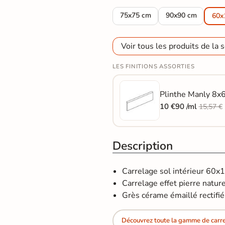
Carrelage sol effet pierre Manl
Carrelage sol eff
75x75 cm
90x90 cm
60x
Voir tous les produits de la s
LES FINITIONS ASSORTIES
Plinthe Manly 8x6
10 €90 /ml
15,57 €
Description
Carrelage sol intérieur 60x
Carrelage effet pierre naturel
Grès cérame émaillé rectifié
Découvrez toute la gamme de carrel