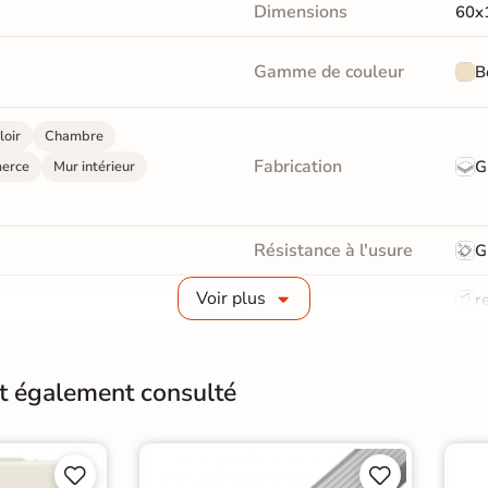
Dimensions
60x
Gamme de couleur
B
loir
Chambre
Fabrication
G
erce
Mur intérieur
Résistance à l'usure
G
Voir plus
Bords
re
Surface
Liss
nt également consulté
Variation de la couleur
V3
Conditionnement
Boit



