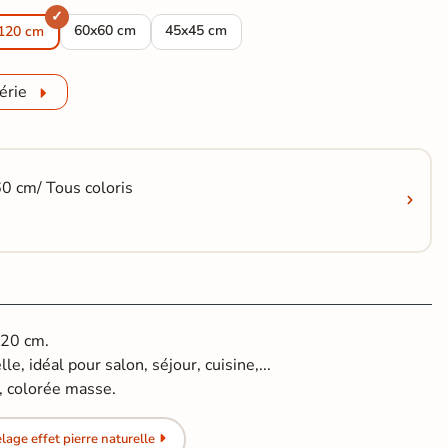
y Sable 75x75 cm
et pierre Manly Sable 90x90 cm
Carrelage sol effet pierre Manly Sable 60,75x60,75 cm
Carrelage sol effet pierre Manly Sable 45x
60x60 cm
45x45 cm
120 cm
érie
0 cm/ Tous coloris
120 cm.
le, idéal pour salon, séjour, cuisine,...
, colorée masse.
age effet pierre naturelle