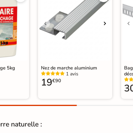
Pose
Coll
Normes
Cert
Carr
Carr
Carr
Catégories
Carr
Carr
Car
age 5kg
Nez de marche aluminium
Bag
1 avis
déc
19
€90
3
rre naturelle :