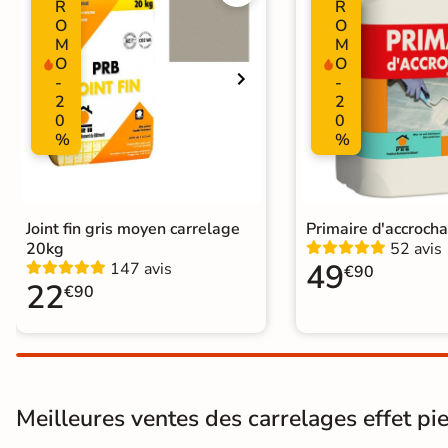
Choix
R
R
1er Choix
O
O
M
M
Support
Chape
Ancien carrelage
O
O
-
-
2
2
0
0
%
%
Origine
Espagne
Joint fin gris moyen carrelage
Primaire d'accroch
20kg
52 avis
49
147 avis
€90
22
€90
Meilleures ventes des carrelages effet pie