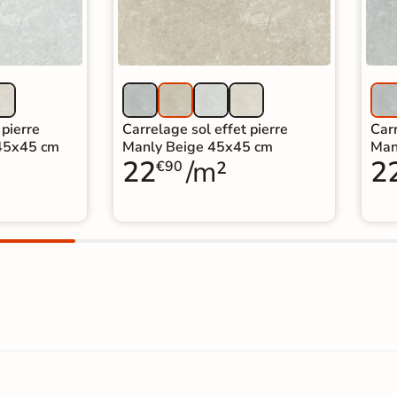
 pierre
Carrelage sol effet pierre
Carr
 45x45 cm
Manly Beige 45x45 cm
Man
22
/m²
2
€90