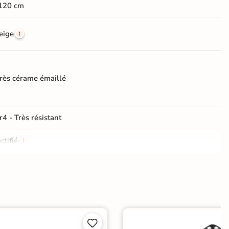
120 cm
eige
rès cérame émaillé
r4 - Très résistant
ctifié
e
e

