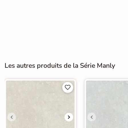
Terre
cuite &
tomette
Parement
mural
intérieur
Les autres produits de la Série Manly
PAR FORME &
DIMENSION


Carrelage
hexagonal
Carrelage très
grand format