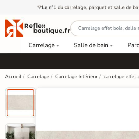
Le n°1
du carrelage, parquet et salle de ba
Carrelage
Mobilier
Parquet
Carrelage
Salle de bain
Par
Intérieur
et
Stratifié
squ'à
50%
Vasque
Carrelage
Parquet
PAR
Extérieur
Contrecollé
TYPE
Douche
relages
Accueil
Carrelage
Carrelage Intérieur
carrelage effet 
Dalle
Lames
aïences
Terrasse
Baignoires
PAR
PVC
Sur Plot
et Balnéos
squ'à
COULEUR
40%
Carrelage
Dalles
WC
Salle de
Stratifié
PVC
Bain
Bois
Carrelage
quets
Lames
Colle &
Salle de
ols
clair
Finition
Bain
tifiés