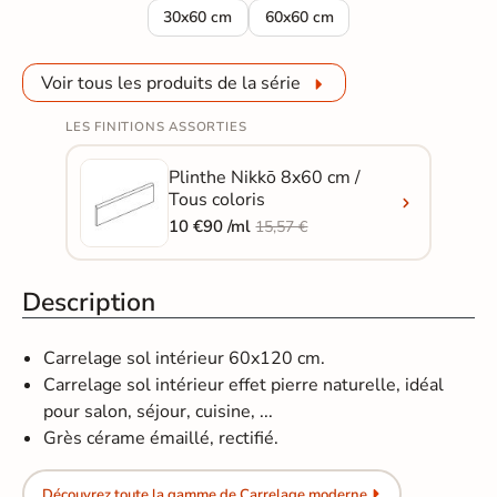
Carrelage sol moderne Nikkō gris cendré 30x6
Carrelage sol moderne Nikkō gr
30x60 cm
60x60 cm
Voir tous les produits de la série
LES FINITIONS ASSORTIES
Plinthe Nikkō 8x60 cm /
Tous coloris
10 €90 /ml
15,57 €
Description
Carrelage sol intérieur 60x120 cm.
Carrelage sol intérieur effet pierre naturelle, idéal
pour salon, séjour, cuisine, ...
Grès cérame émaillé, rectifié.
Découvrez toute la gamme de Carrelage moderne