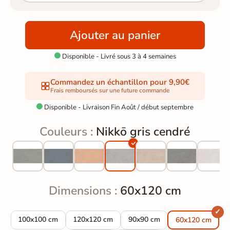
Ajouter au panier
Disponible - Livré sous 3 à 4 semaines

Commandez un échantillon pour 9,90€
Frais remboursés sur une future commande
Disponible - Livraison Fin Août / début septembre

Couleurs :
Nikkō gris cendré
Dimensions :
60x120 cm
Carrelage sol moderne Nikkō gris cendré 100x100 cm
Carrelage sol moderne Nikkō gris cendré 120x
Carrelage sol moderne Nikkō g
100x100 cm
120x120 cm
90x90 cm
60x120 cm