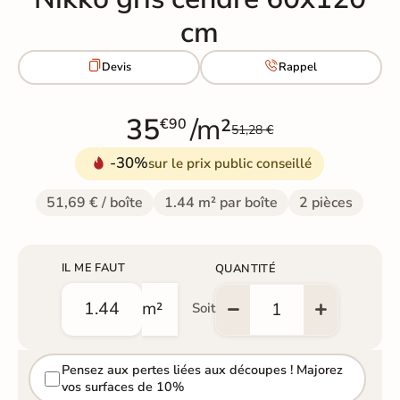
cm


Devis
Rappel
35
/m²
€90
51,28 €
-30%
sur le prix public conseillé
51,69 € / boîte
1.44 m² par boîte
2 pièces
IL ME FAUT
QUANTITÉ
m²
Soit
Pensez aux pertes liées aux découpes ! Majorez
vos surfaces de 10%