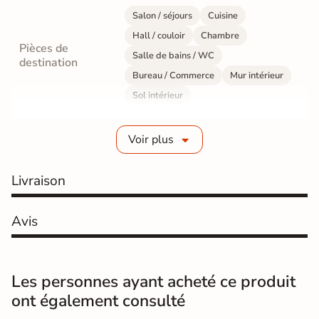
Salon / séjours
Cuisine
Hall / couloir
Chambre
Pièces de
Salle de bains / WC
destination
Bureau / Commerce
Mur intérieur
Sol intérieur
Fabrication
Grès cérame émaillé
Voir plus
Epaisseur
10 mm
Livraison
Résistance à
Gr4 - Très résistant
l'usure
Avis
Masse colorée
Non
Bords
rectifié
Les personnes ayant acheté ce produit
ont également consulté
Finition
Mate