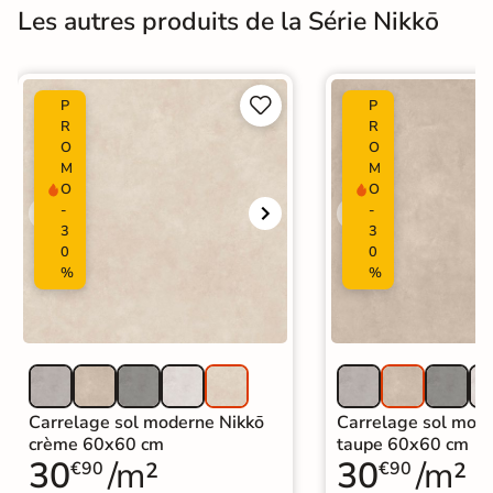
Les autres produits de la Série Nikkō


P
P
R
R
O
O
M
M
O
O
-
-
3
3
0
0
%
%
Carrelage sol moderne Nikkō
Carrelage sol mod
crème 60x60 cm
taupe 60x60 cm
30
/m²
30
/m²
€90
€90