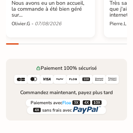
Nous avons eu un bon accueil,
Très sati
la commande à été bien géré
que j'ai 
sur...
internet....
Olivier.G -
07/08/2026
Pierre.L -
Paiement 100% sécurisé






Commandez maintenant, payez plus tard



Paiements
avec
Floa


sans frais avec