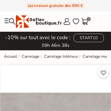
Livraison gratuite dès 890 €
0



-10% sur tout avec le code :
START10
09h 46m 37s
Accueil
Carrelage
Carrelage Intérieur
Carrelage mod

