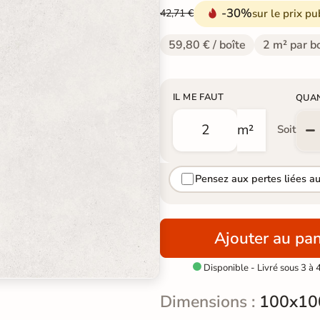
-30%
sur le prix pu
42,71 €
59,80 € / boîte
2 m² par b
IL ME FAUT
QUA
m²
Soit
Pensez aux pertes liées a
Ajouter au pan
Disponible - Livré sous 3 à 

Dimensions :
100x10