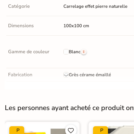
En une ou plusieurs fois
Catégorie
Carrelage effet pierre naturelle
grâce à nos nombreuses
solutions de paiement
Dimensions
100x100 cm
Gamme de couleur
Blanc
Paiement
Données
Confidentialité
100%
cryptées
garantie
sécurisé
Livraison rapide et soignée
Fabrication
Grès cérame émaillé
En savoir plus
Résistance à l'usure
Gr4 - Très résistant
Bords
rectifié
Les personnes ayant acheté ce produit o
Surface
Lisse
Plancher Chauffant
Oui
P
P

