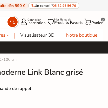
tuite dès 890 €
Un conseil ?
05 82 95 56 76
Mes listes de
Connexion
0




Produits Favoris
Inscription
Panier
res
Visualisateur 3D
Notre boutique
00x100 cm
moderne Link Blanc grisé
ande de rappel