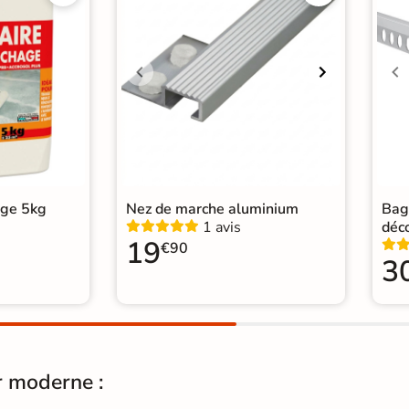
Pose
Coll
Normes
Cert
Carr
Carr
Carr
Catégories
Carr
Carr
Car
age 5kg
Nez de marche aluminium
Bag
1 avis
déc
19
€90
3
r moderne :