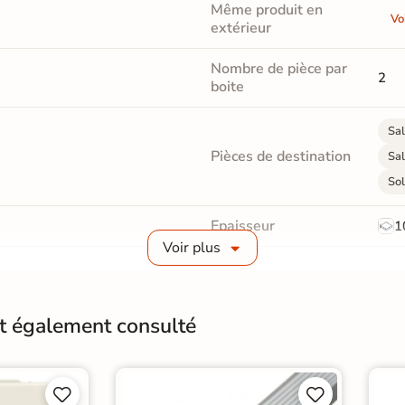
Même produit en
Vo
extérieur
Nombre de pièce par
2
boite
Sal
Pièces de destination
Sal
Sol
Epaisseur
1
Voir plus
Masse colorée
Non
Finition
M
nt également consulté
Résistant au Gel
Oui
Conditionnement
Boit



