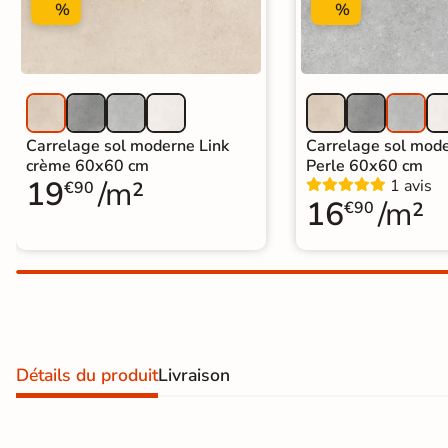
%
%
Carrelage extra fin
Voir tous les
formats
PAR FINITION
Carrelage sol moderne Link
Carrelage sol mode
crème 60x60 cm
Perle 60x60 cm
Carrelage poli /
19
/m²
1 avis
€90
16
/m²
semi-poli
€90
Carrelage brillant
Échantillons gratuits
PAIEMENT SÉCURISÉ
Détails du produit
Livraison
Payez comme
il vous plaira