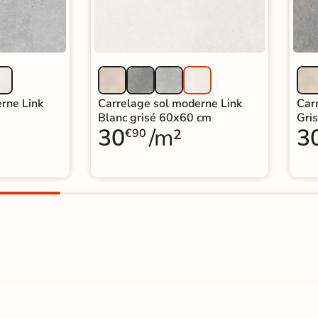
rne Link
Carrelage sol moderne Link
Car
Blanc grisé 60x60 cm
Gri
30
/m²
3
€90