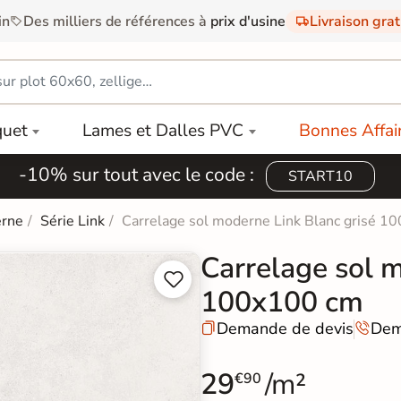
in
Des milliers de références à
prix d'usine
Livraison gra
quet
Lames et Dalles PVC
Bonnes Affai
-10% sur tout avec le code :
START10
erne
Série Link
Carrelage sol moderne Link Blanc grisé 1
Carrelage sol 


100x100 cm
Demande de devis
Dem


29
/m²
€90