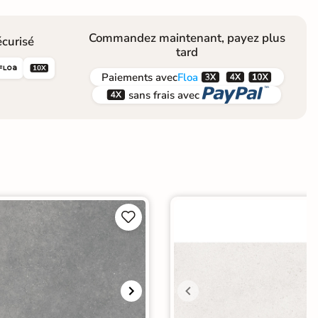
Commandez maintenant, payez plus
curisé
tard





Paiements
avec
Floa


sans frais avec

