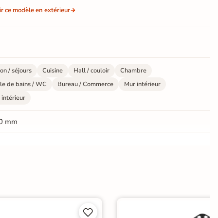
ir ce modèle en extérieur
on / séjours
Cuisine
Hall / couloir
Chambre
le de bains / WC
Bureau / Commerce
Mur intérieur
 intérieur
0 mm
ate
e

