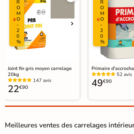
R
R
O
O
Choix
1er Choix
M
M
O
O
Support
Chape
Ancien carrelage
-
-
2
2
0
0
%
%
Origine
Espagne
Joint fin gris moyen carrelage
Primaire d'accroch
20kg
52 avis
49
147 avis
€90
22
€90
Meilleures ventes des carrelages intérieu