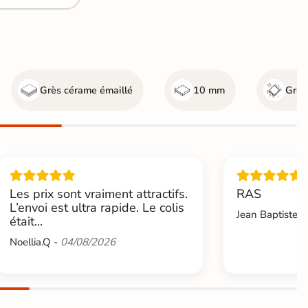
Grès cérame émaillé
10 mm
Gr4 -
Les prix sont vraiment attractifs.
RAS
L’envoi est ultra rapide. Le colis
Jean Baptiste.L
était...
Noellia.Q -
04/08/2026