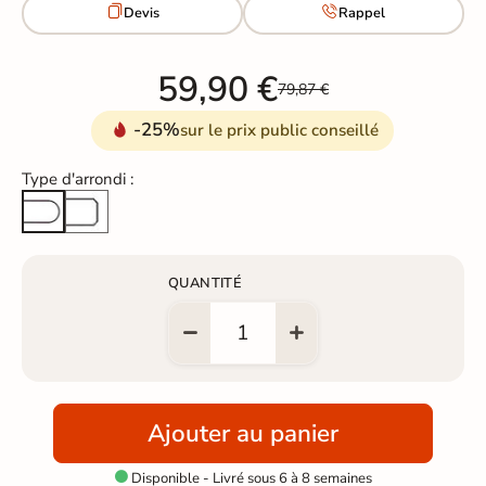


Devis
Rappel
59,90 €
79,87 €
-25%
sur le prix public conseillé
Type d'arrondi :
Arête cassée
Arrondi total
QUANTITÉ
Ajouter au panier
Disponible - Livré sous 6 à 8 semaines
