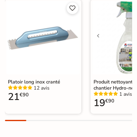


Choix
1er Choix
A coller sur chape
Pose
A coller sur ancien carrelage
Normes
Certification CE
Origine
Espagne
Platoir long inox cranté
Produit nettoyant f
12 avis
chantier Hydro-net
21
1 avis
€90
19
€90