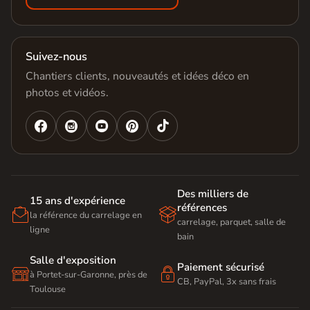
Suivez-nous
Chantiers clients, nouveautés et idées déco en
photos et vidéos.




Des milliers de
15 ans d'expérience
références


la référence du carrelage en
carrelage, parquet, salle de
ligne
bain
Salle d'exposition
Paiement sécurisé


à Portet-sur-Garonne, près de
CB, PayPal, 3x sans frais
Toulouse