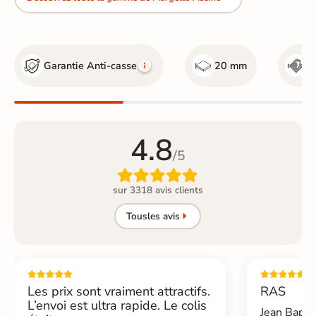
Garantie Anti-casse
20 mm
R
4.8
/5

sur 3318 avis clients
Tous
les avis
Les prix sont vraiment attractifs.
RAS
L’envoi est ultra rapide. Le colis
Jean Bapti