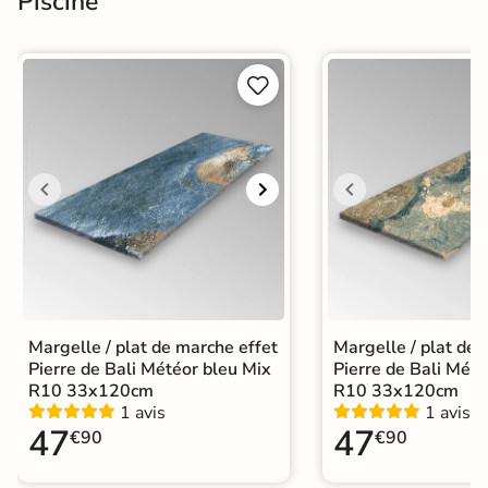
Piscine


Margelle / plat de marche effet
Margelle / plat de 
Pierre de Bali Météor bleu Mix
Pierre de Bali Mété
R10 33x120cm
R10 33x120cm
1 avis
1 avis
47
47
€90
€90