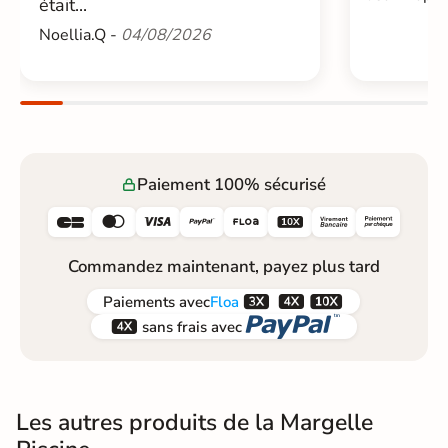
était...
Noellia.Q -
04/08/2026
Paiement 100% sécurisé






Commandez maintenant, payez plus tard



Paiements
avec
Floa


sans frais avec
Les autres produits de la Margelle