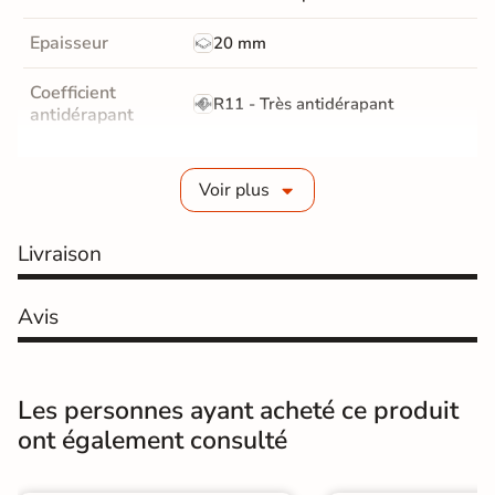
Epaisseur
20 mm
Coefficient
R11 - Très antidérapant
antidérapant
Résistance à
GR5 - Ultra-résistant
l'usure
Voir plus
Masse colorée
Non
Livraison
Bords
rectifié
Avis
Finition
Mate
Surface
Antidérapante et structurée
Les personnes ayant acheté ce produit
ont également consulté
Résistant au Gel
Oui
Conditionnement
Pièce