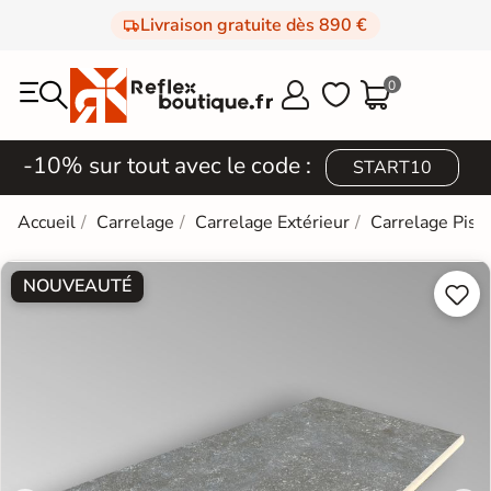
Livraison gratuite dès 890 €
0



-10% sur tout avec le code :
START10
Accueil
Carrelage
Carrelage Extérieur
Carrelage Pisc
NOUVEAUTÉ

