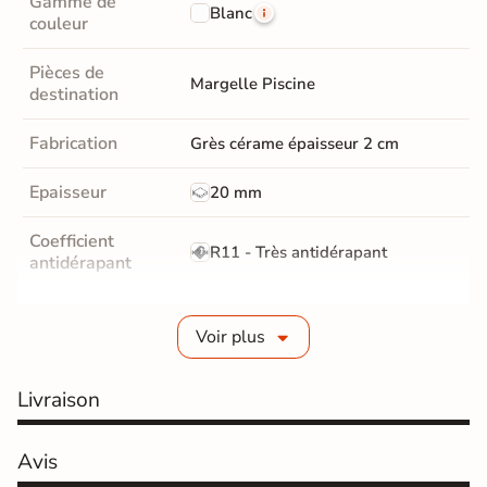
Gamme de
Blanc
couleur
Pièces de
Margelle Piscine
destination
Fabrication
Grès cérame épaisseur 2 cm
Epaisseur
20 mm
Coefficient
R11 - Très antidérapant
antidérapant
Résistance à
GR5 - Ultra-résistant
l'usure
Voir plus
Masse colorée
Non
Livraison
Bords
rectifié
Avis
Finition
Mate