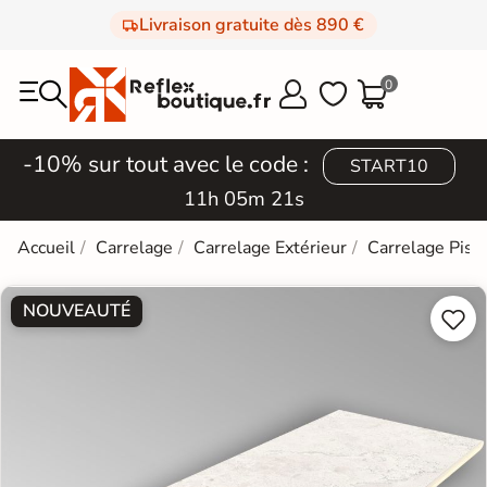
Livraison gratuite dès 890 €
0



-10% sur tout avec le code :
START10
11h 05m 20s
Accueil
Carrelage
Carrelage Extérieur
Carrelage Pisc
NOUVEAUTÉ

