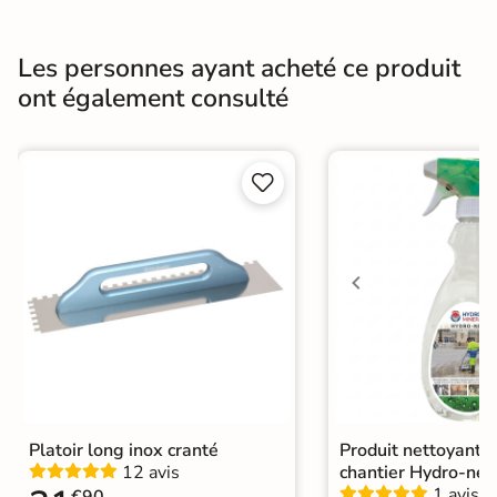
Surface
Antidérapante et structurée
Les personnes ayant acheté ce produit
ont également consulté
Résistant au Gel
Oui
Conditionnement
Pièce


Choix
1er Choix
A coller sur chape
Pose
A coller sur ancien carrelage
Normes
Certification CE
Origine
Espagne
Platoir long inox cranté
Produit nettoyant f
12 avis
chantier Hydro-net
1 avis
€90