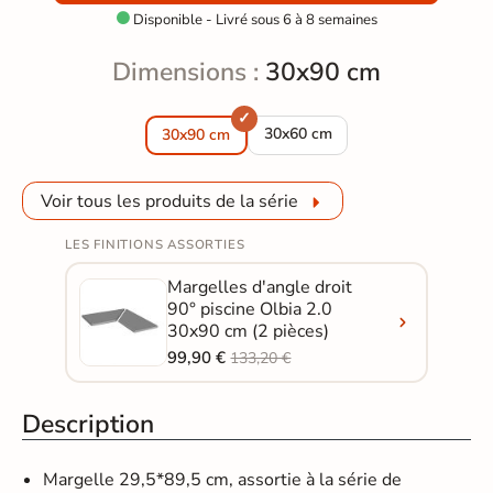
Disponible - Livré sous 6 à 8 semaines

Dimensions :
30x90 cm
Margelle piscine Olbia blanc gri
30x60 cm
30x90 cm
Voir tous les produits de la série
LES FINITIONS ASSORTIES
Margelles d'angle droit
90° piscine Olbia 2.0
30x90 cm (2 pièces)
99,90 €
133,20 €
Description
Margelle 29,5*89,5 cm, assortie à la série de