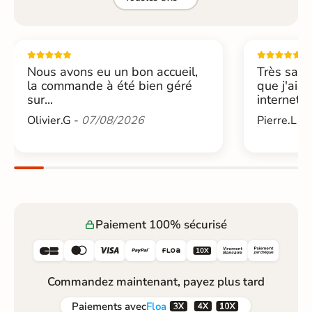
Nous avons eu un bon accueil,
Très sati
la commande à été bien géré
que j'ai 
sur...
internet....
Olivier.G -
07/08/2026
Pierre.L -
Paiement 100% sécurisé






Commandez maintenant, payez plus tard



Paiements
avec
Floa