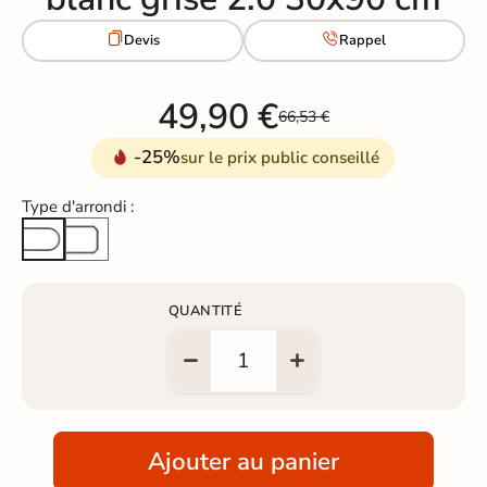


Devis
Rappel
49,90 €
66,53 €
-25%
sur le prix public conseillé
Type d'arrondi :
Arête cassée
Arrondi total
QUANTITÉ
Ajouter au panier