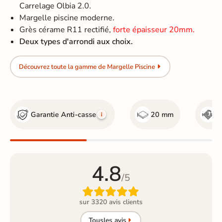
Carrelage Olbia 2.0.
Margelle piscine moderne.
Grès cérame R11 rectifié,
forte épaisseur 20mm.
Deux types d'arrondi aux choix.
Découvrez toute la gamme de Margelle Piscine
Garantie Anti-casse
20 mm
R
4.8
/5

sur 3320 avis clients
Tous
les avis